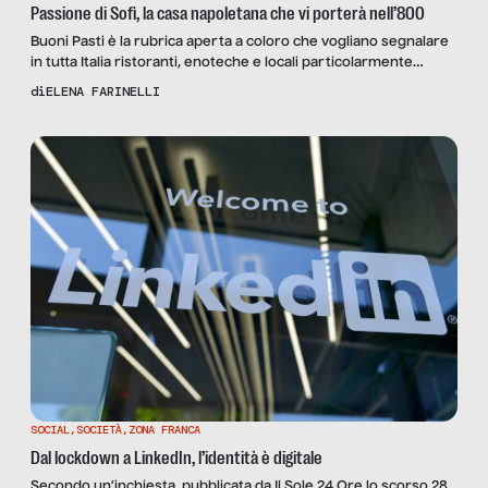
Passione di Sofì, la casa napoletana che vi porterà nell’800
Buoni Pasti è la rubrica aperta a coloro che vogliano segnalare
in tutta Italia ristoranti, enoteche e locali particolarmente
indicati per pause pranzo o cene di lavoro, con un occhio
di
ELENA FARINELLI
attento non soltanto al menù ma anche al contesto e ai servizi
offerti. Gli articoli sono coordinati e curati da Elena Farinelli ma
Senza Filtro provvede […]
SOCIAL
,
SOCIETÀ
,
ZONA FRANCA
Dal lockdown a LinkedIn, l’identità è digitale
Secondo un’inchiesta, pubblicata da Il Sole 24 Ore lo scorso 28