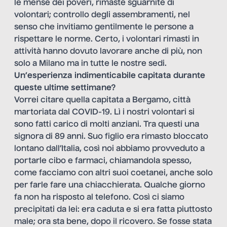
le mense dei poveri, rimaste sguarnite di
volontari; controllo degli assembramenti, nel
senso che invitiamo gentilmente le persone a
rispettare le norme. Certo, i volontari rimasti in
attività hanno dovuto lavorare anche di più, non
solo a Milano ma in tutte le nostre sedi.
Un’esperienza indimenticabile capitata durante
queste ultime settimane?
Vorrei citare quella capitata a Bergamo, città
martoriata dal COVID-19. Lì i nostri volontari si
sono fatti carico di molti anziani. Tra questi una
signora di 89 anni. Suo figlio era rimasto bloccato
lontano dall’Italia, così noi abbiamo provveduto a
portarle cibo e farmaci, chiamandola spesso,
come facciamo con altri suoi coetanei, anche solo
per farle fare una chiacchierata. Qualche giorno
fa non ha risposto al telefono. Così ci siamo
precipitati da lei: era caduta e si era fatta piuttosto
male; ora sta bene, dopo il ricovero. Se fosse stata