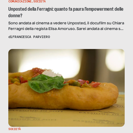
COMUNICAZIONE
,
SOCIETÀ
Unposted della Ferragni: quanto fa paura l’empowerment delle
donne?
Sono andata al cinema a vedere Unposted, il docufilm su Chiara
Ferragni della regista Elisa Amoruso. Sarei andata al cinema se
qualcuno non me lo avesse chiesto espressamente per
di
FRANCESCA PARVIERO
scriverne a riguardo? No, ma solo perché sapevo che prima o
poi sarebbe arrivato in tv (su Amazon Prime Video, fra qualche
mese). Quando la redazione […]
SOCIETÀ