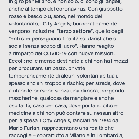
In giro per Milano, e non solo, ci sono gli angeli,
anche al tempo del coronavirus. Con giubbotto
rosso e basco blu, sono, nel mondo del
volontariato, i
City Angels
; burocraticamente
vengono inclusi nel “
terzo settore
”, quello degli
“enti che perseguono finalità solidaristiche o
sociali senza scopo di lucro”. Hanno reagito
all’impatto del COVID-19 con nuove missioni.
Eccoli: nelle mense destinate a chi non ha i mezzi
per procurarsi un pasto, private
temporaneamente di alcuni volontari abituali,
spesso anziani troppo a rischio; per strada, dove
aiutano le persone senza una dimora, porgendo
mascherine, qualcosa da mangiare e anche
ospitalità; casa per casa, dove portano cibo e
medicine a chi non può contare su nessun altro
per la spesa. I City Angels, lanciati nel 1994 da
Mario Furlan
, rappresentano una realtà che
raccoglie – soprattutto a Milano e in Lombardia,