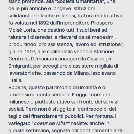
siano profonde, alla “
Società Umanitaria
”, una
delle più antiche e longeve istituzioni
solidaristiche laiche milanesi, tuttora molto attiva:
fu voluta nel 1892 dall’imprenditore Prospero
Moisè Loria, che destinò tutti i suoi beni ad
“aiutare i diseredati a rilevarsi da sé medesimi,
procurando loro assistenza, lavoro ed istruzione”;
già nel 1907, alle spalle della vecchia Stazione
Centrale, l’Umanitaria inaugurò la Casa degli
Emigranti, per accogliere e assistere migliaia di
lavoratori che, passando da Milano, lasciavano
l’Italia.
Ebbene, questo patrimonio di umanità e di
umanesimo conta sempre. E oggi il comune
milanese è piuttosto attivo sul fronte dei servizi
sociali. Però non è sfuggito ai contraccolpi del
taglio dei finanziamenti pubblici
. Per fortuna, il
variegato “
coeur de Milan
” resiste: anche in
queste settimane, segnate dal confinamento anti-