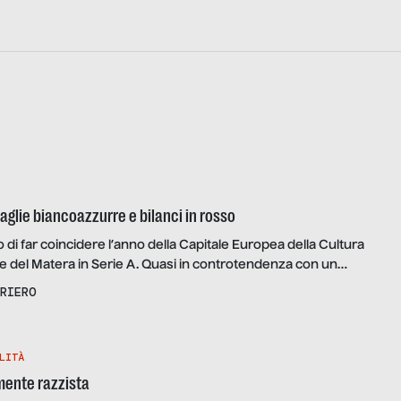
aglie biancoazzurre e bilanci in rosso
o di far coincidere l’anno della Capitale Europea della Cultura
 del Matera in Serie A. Quasi in controtendenza con un
ttori, fruitori di teatri e di cinema sono sempre “gli stessi 5
RIERO
a con Beppe Severgnini), a Matera invece il pallone è
LITÀ
mente razzista