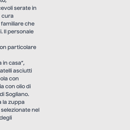
ito
,
evoli serate in
n cura
e familiare che
. Il personale
con particolare
 in casa”,
elli asciutti
nola con
a con olio di
 di Sogliano.
a la zuppa
 selezionate nel
degli