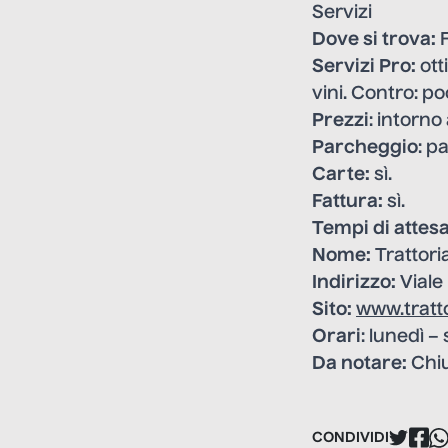
Servizi
Dove si trova:
F
Servizi Pro:
ott
vini. Contro: po
Prezzi
: intorno
Parcheggio
: p
Carte:
sì.
Fattura:
sì.
Tempi di attes
Nome:
Trattori
Indirizzo:
Viale 
Sito:
www.tratt
Orari
: lunedì –
Da notare:
Chiu
CONDIVIDI