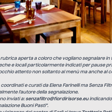
 rubrica aperta a coloro che vogliano segnalare in tu
teche e locali particolarmente indicati per pause p
occhio attento non soltanto al menù ma anche al c
o coordinati e curati da Elena Farinelli ma Senza Fil
lmente l’autore della segnalazione.
no inviati a:
senzafiltro@fiordirisorse.eu
indicando 
nalazione Buoni Pasti”.