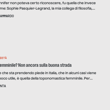
nifer non poteva certo riconoscere, fu quella che invece
me: Sophie Pasquier-Legrand, la mia collega di filosofia,
Ludwig Wittgenstein; una bruna vivace, maglioncino a V di
AMMARDO
eans, stivali e orologio di Hermès, giubbotto di pelle della
 lezione di eleganza, modello di raffinata […]
IETÀ
emminile? Non ancora sulla buona strada
e che sta prendendo piede in Italia, che in alcuni casi viene
poco utile, è quella della toponomastica femminile. Per
o dibattito, ho chiesto l’ausilio e il supporto di Barbara Belotti,
NTA
Regione Marche per l’Associazione Toponomastica Femminile,
idente Maria Pia Ercolini e referente di […]