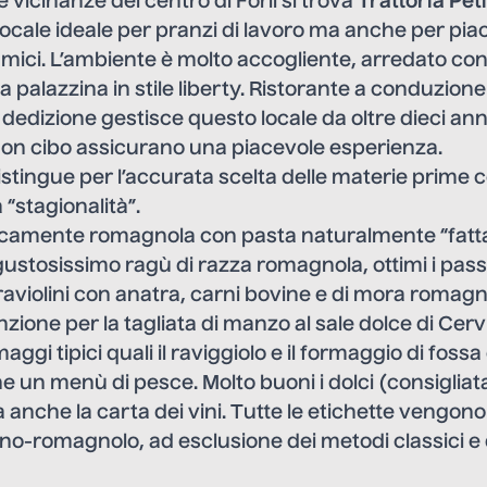
 vicinanze del centro di Forlì si trova
Trattoria Pet
locale ideale per pranzi di lavoro ma anche per piac
mici. L’ambiente è molto accogliente, arredato co
na palazzina in stile liberty. Ristorante a conduzion
dedizione gestisce questo locale da oltre dieci anni
uon cibo assicurano una piacevole esperienza.
 distingue per l’accurata scelta delle materie prime 
 “stagionalità”.
picamente romagnola con pasta naturalmente “fatta
gustosissimo ragù di razza romagnola, ottimi i passat
i raviolini con anatra, carni bovine e di mora romag
zione per la tagliata di manzo al sale dolce di Cervi
maggi tipici quali il raviggiolo e il formaggio di fossa
e un menù di pesce. Molto buoni i dolci (consigliat
a anche la carta dei vini. Tutte le etichette vengono
iano-romagnolo, ad esclusione dei metodi classici e 