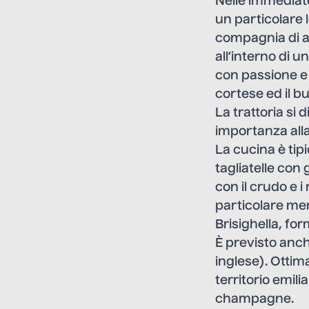
Nelle immediate
un particolare 
compagnia di a
all’interno di u
con passione e 
cortese ed il b
La trattoria si
importanza alla
La cucina è ti
tagliatelle con 
con il crudo e 
particolare men
Brisighella, for
È previsto anch
inglese). Ottim
territorio emil
champagne.