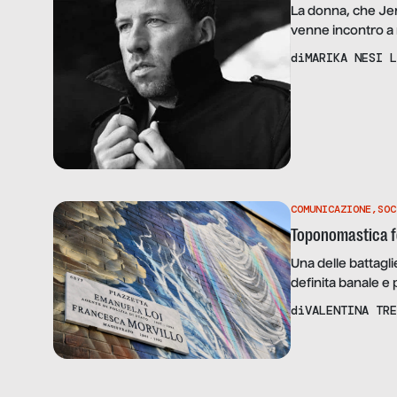
La donna, che Jen
venne incontro a 
specializzata in 
di
MARIKA NESI L
cashmere grigio, j
stessa marca: una
COMUNICAZIONE
,
SOC
Toponomastica f
Una delle battagli
definita banale e 
orientarci in quest
di
VALENTINA TRE
referente della 
guidata dalla pres