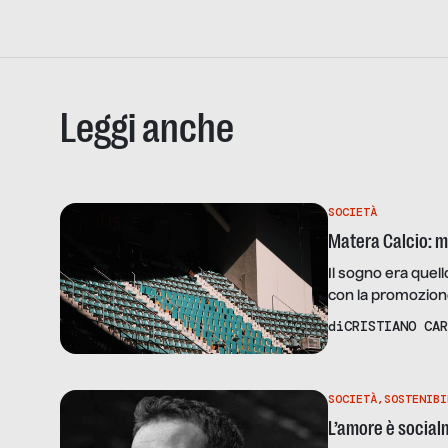
Leggi anche
SOCIETÀ
Matera Calcio: m
Il sogno era quell
con la promozione
Paese nel quale le
di
CRISTIANO CAR
milioni” (per dirl
scomparso e […]
SOCIETÀ
,
SOSTENIBI
L’amore è social