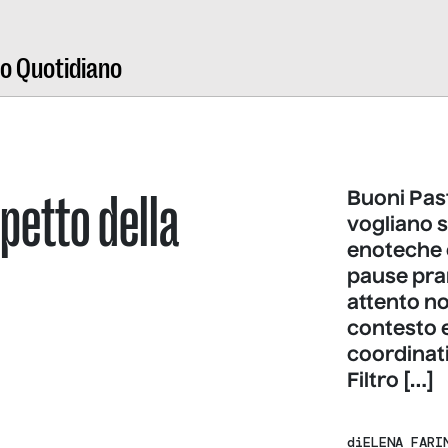
ro Quotidiano
spetto della
Buoni Past
vogliano se
enoteche e
pause pra
attento n
contesto e 
coordinati
Filtro […]
di
ELENA FARI