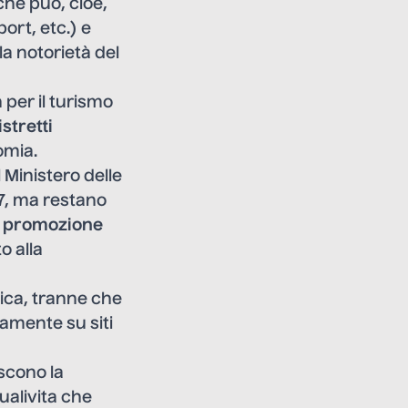
he può, cioè,
port, etc.) e
 la notorietà del
 per il turismo
istretti
omia.
l Ministero delle
017, ma restano
i promozione
o alla
ica, tranne che
lamente su siti
scono la
ualivita che