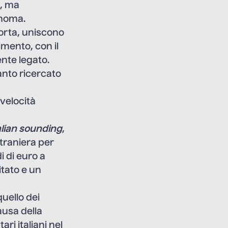
t, ma
onoma.
corta, uniscono
rimento, con il
nte legato.
anto ricercato
 velocità
alian sounding
,
straniera per
i di euro a
itato e un
uello dei
ausa della
ri italiani nel