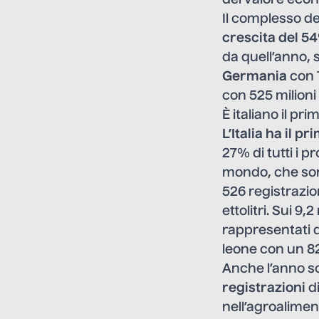
del valore econ
Il complesso de
crescita del 5
da quell’anno, 
Germania
con 7
con 525 milioni 
È italiano il pr
L’Italia ha il p
27% di tutti i 
mondo, che sono
526 registrazio
ettolitri. Sui 9
rappresentati d
leone con un 82
Anche l’anno sc
registrazioni
di
nell’agroalimen