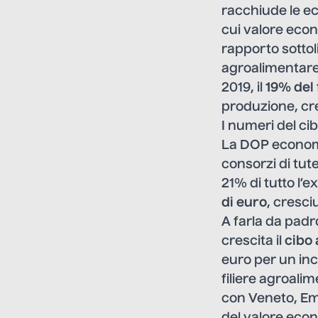
racchiude le ec
cui valore econ
rapporto sottol
agroalimentare i
2019, il
19% del
produzione, cre
I numeri del ci
La DOP economy
consorzi di tut
21% di tutto l’
di euro
, cresci
A farla da padro
crescita il
cibo 
euro per un inc
filiere agroali
con Veneto, Em