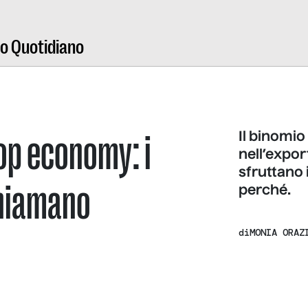
ro Quotidiano
Dop economy: i
Il binomio 
nell’expor
sfruttano 
chiamano
perché.
di
MONIA ORAZ