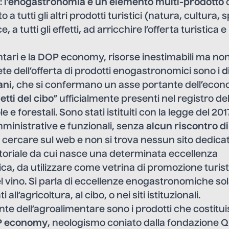
:
l’enogastronomia è un elemento multi-prodotto
c
a tutti gli altri prodotti turistici (natura, cultura, s
 a tutti gli effetti, ad arricchire l’offerta turistica e
mentari e la DOP economy, risorse inestimabili ma non
rete dell’offerta di prodotti enogastronomici sono i
d
ani
, che si confermano un asse portante dell’econ
etti del cibo
” ufficialmente presenti nel registro de
le e forestali. Sono stati istituiti con la legge del 2
mministrative e funzionali, senza
alcun riscontro d
a cercare sul web e non si trova nessun sito dedicat
ritoriale da cui nasce una determinata eccellenza
a, da utilizzare come vetrina di promozione turist
del vino. Si parla di eccellenze enogastronomiche so
 all’agricoltura, al cibo, o nei siti istituzionali.
te dell’agroalimentare sono i prodotti che costitui
 economy
, neologismo coniato dalla fondazione Q