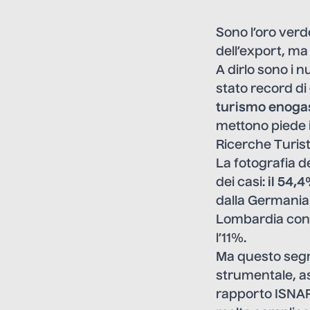
Sono l’oro verde 
dell’export, ma
A dirlo sono i 
stato record di
turismo enoga
mettono piede i
Ricerche Turist
La fotografia d
dei casi:
il 54,
dalla Germania 
Lombardia con i
l’11%.
Ma questo segm
strumentale, ass
rapporto ISNAR