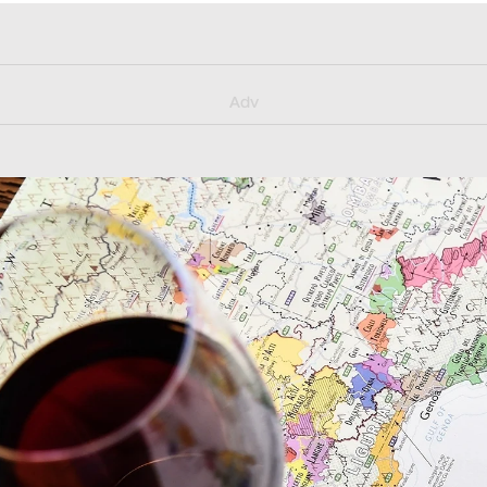
y/muster_aggiornamento
Adv