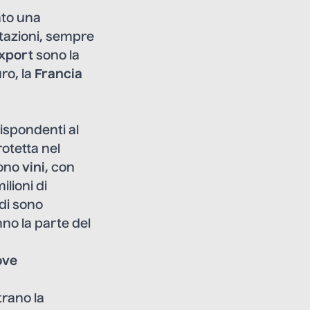
ato una
tazioni, sempre
xport
sono la
uro, la
Francia
rispondenti al
otetta nel
sono
vini
, con
lioni di
rdi sono
nno la parte del
ove
trano la