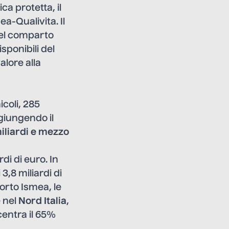
a protetta, il
a-Qualivita. Il
del comparto
isponibili del
valore alla
coli, 285
ggiungendo il
iliardi e mezzo
rdi di euro. In
 3,8 miliardi di
orto Ismea, le
e nel
Nord Italia
,
entra il 65%