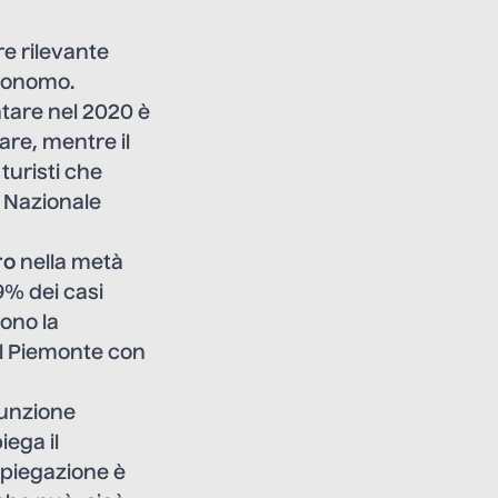
e rilevante
utonomo.
ntare nel 2020 è
tare, mentre il
 turisti che
o Nazionale
ro
nella metà
9% dei casi
ono la
 il Piemonte con
funzione
iega il
piegazione è