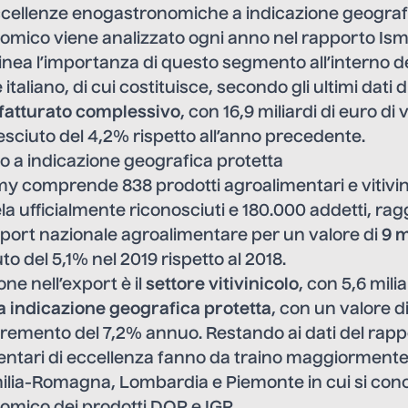
cellenze enogastronomiche a indicazione geografic
omico viene analizzato ogni anno nel rapporto Isme
inea l’importanza di questo segmento all’interno 
taliano, di cui costituisce, secondo gli ultimi dati d
 fatturato complessivo
, con 16,9 miliardi di euro di 
sciuto del 4,2% rispetto all’anno precedente.
bo a indicazione geografica protetta
 comprende 838 prodotti agroalimentari e vitivini
ela ufficialmente riconosciuti e 180.000 addetti, ra
export nazionale agroalimentare per un valore di
9 m
uto del 5,1% nel 2019 rispetto al 2018.
ne nell’export è il
settore vitivinicolo
, con 5,6 milia
a indicazione geografica protetta
, con un valore di
remento del 7,2% annuo. Restando ai dati del rapp
mentari di eccellenza fanno da traino maggiorment
ilia-Romagna, Lombardia e Piemonte in cui si conc