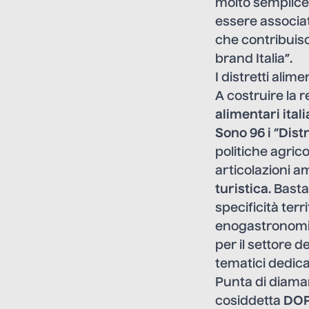
molto semplice
essere associato 
che contribuisce,
brand Italia”.
I distretti ali
A costruire la 
alimentari itali
Sono 96 i
“
Distr
politiche agrico
articolazioni a
turistica
. Bast
specificità ter
enogastronomic
per il settore 
tematici dedicati
Punta di diaman
cosiddetta
DOP