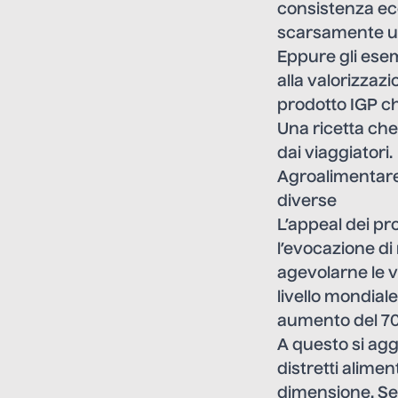
consistenza ec
scarsamente ut
Eppure gli ese
alla valorizzazi
prodotto IGP c
Una ricetta che
dai viaggiatori.
Agroalimentare i
diverse
L’appeal dei pr
l’evocazione di
agevolarne le ve
livello mondial
aumento del 70%
A questo si agg
distretti alime
dimensione. Seco