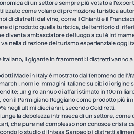
onomica di un settore sempre più votato all’expor
ilizzato come volano di promozione turistica aut
mpi di
distretti del vino
, come il Chianti e il Francia
one di prodotto quella turistica, del territorio di rife
he diventa ambasciatore del luogo a cui è intimame
 va nella direzione del turismo esperienziale oggi t
taliano, il gigante in frammenti: i distretti vanno a
odotti Made in Italy è mostrato dal fenomeno dell’
it
 marchi, nomi e immagini italiane su cibi di origine 
ndite; un giro annuo di affari stimato in 100 miliard
e, con il Parmigiano Reggiano come prodotto più im
 negli ultimi dieci anni, secondo Coldiretti.
iunge la debolezza intrinseca di un settore, come q
ntari, che pure nel complesso non conosce crisi a c
ndo lo studio di Intesa Sanpaolo i distretti alimenta