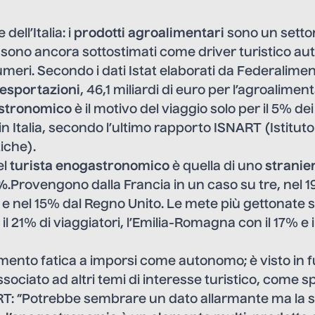
dell’Italia: i
prodotti agroalimentari
sono un settor
 sono ancora sottostimati come driver turistico a
numeri. Secondo i dati Istat elaborati da Federalime
esportazioni
, 46,1 miliardi di euro per l’agroalimen
stronomico
è il motivo del viaggio solo per il 5% dei
n Italia, secondo l’ultimo rapporto ISNART (Istitut
iche).
el
turista enogastronomico
è quella di uno
stranie
4%
.Provengono dalla Francia in un caso su tre, nel 1
e nel 15% dal Regno Unito. Le mete più gettonate s
l 21% di viaggiatori, l’Emilia-Romagna con il 17% e
ento fatica a imporsi come autonomo; è visto in 
ociato ad altri temi di interesse turistico, come sp
T: “Potrebbe sembrare un dato allarmante ma la s