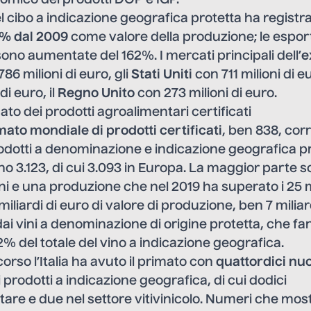
omico dei prodotti DOP e IGP.
l cibo a indicazione geografica protetta ha registr
4% dal 2009
come valore della produzione; le espor
sono aumentate del 162%. I mercati principali dell’
e
86 milioni di euro, gli
Stati Uniti
con 711 milioni di e
di euro, il
Regno Unito
con 273 milioni di euro.
imato dei prodotti agroalimentari certificati
rimato mondiale di prodotti certificati
, ben 838, cor
prodotti a denominazione e indicazione geografica pr
 3.123, di cui 3.093 in Europa. La maggior parte 
ni e una produzione che nel 2019 ha superato i 25 mi
,2 miliardi di euro di valore di produzione, ben 7 milia
ai vini a denominazione di origine protetta, che fa
% del totale del vino a indicazione geografica.
orso l’Italia ha avuto il primato con
quattordici nu
 prodotti a indicazione geografica, di cui dodici
tare e due nel settore vitivinicolo. Numeri che mos