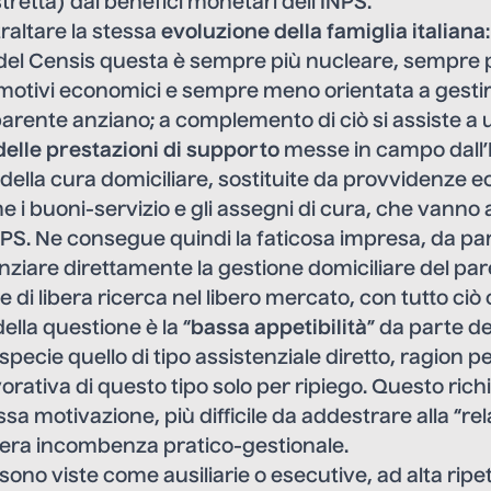
tretta) dai benefici monetari dell’INPS.
traltare la stessa
evoluzione della famiglia italiana
 del Censis questa è sempre più nucleare, sempre p
r motivi economici e sempre meno orientata a gesti
 parente anziano; a complemento di ciò si assiste a 
elle prestazioni di supporto
messe in campo dall’
 della cura domiciliare, sostituite da provvidenze
me i buoni-servizio e gli assegni di cura, che vanno
S. Ne consegue quindi la faticosa impresa, da par
nanziare direttamente la gestione domiciliare del pa
 di libera ricerca nel libero mercato, con tutto ci
della questione è la “
bassa appetibilità
” da parte de
 specie quello di tipo assistenziale diretto, ragion pe
vorativa di questo tipo solo per ripiego. Questo ri
sa motivazione, più difficile da addestrare alla “rel
 mera incombenza pratico-gestionale.
sono viste come ausiliarie o esecutive, ad alta ripeti