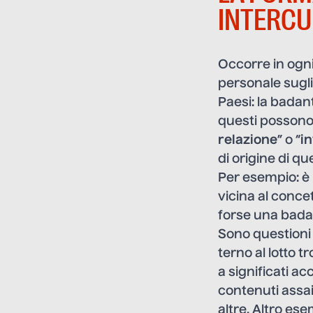
INTERCU
Occorre in ogn
personale sugli 
Paesi: la badant
questi possono 
relazione
” o “
i
di origine di q
Per esempio: è 
vicina al concet
forse una badan
Sono questioni 
terno al lotto 
a significati ac
contenuti assai
altre. Altro es