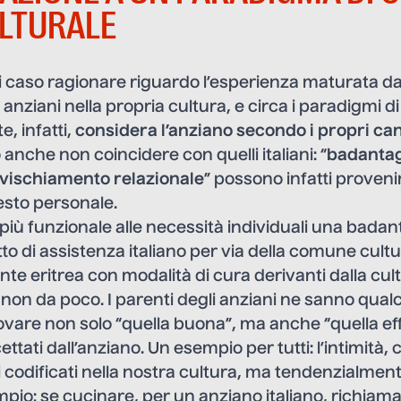
LTURALE
i caso ragionare riguardo l’esperienza maturata d
anziani nella propria cultura, e circa i paradigmi di
e, infatti,
considera l’anziano secondo i propri can
anche non coincidere con quelli italiani: “
badantag
nvischiamento relazionale
” possono infatti proveni
uesto personale.
più funzionale alle necessità individuali una badan
to di assistenza italiano per via della comune cultu
te eritrea con modalità di cura derivanti dalla cul
non da poco. I parenti degli anziani ne sanno qualco
trovare non solo “quella buona”, ma anche “quella ef
cettati dall’anziano. Un esempio per tutti: l’intimità
 codificati nella nostra cultura, ma tendenzialment
empio: se cucinare, per un anziano italiano, richia