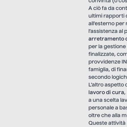
convinta (o cos
A ciò fa da con
ultimi rapporti
all’esterno pe
l’assistenza al
arretramento d
per la gestione
finalizzate, co
provvidenze INP
famiglia, di fi
secondo logiche
L’altro aspetto 
lavoro di cura
,
a una scelta la
personale a bas
oltre che alla
Queste attività 