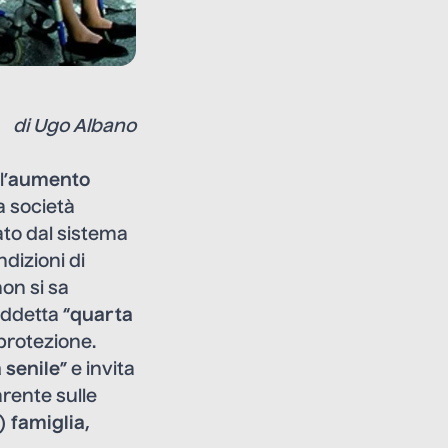
di Ugo Albano
’
aumento
la società
ato dal sistema
ndizioni di
on si sa
ddetta “
quarta
 protezione.
 senile
” e invita
arente sulle
a)
famiglia
,