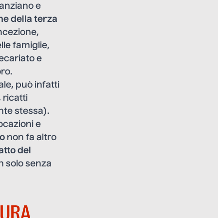
a anziano e
e della terza
oncezione,
le famiglie,
recariato e
ro.
e, può infatti
ricatti
nte stessa).
ocazioni e
ro
non fa altro
atto del
on solo senza
CURA