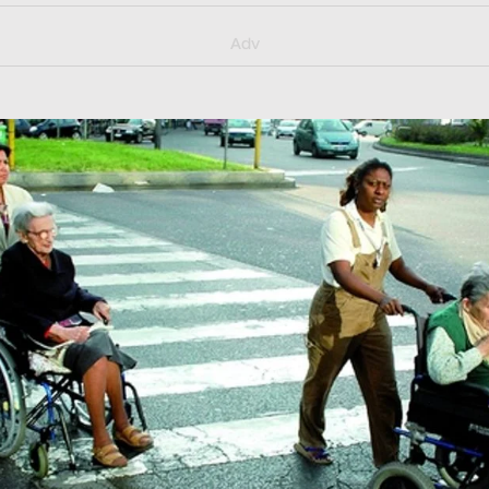
y/muster_aggiornamento
Adv