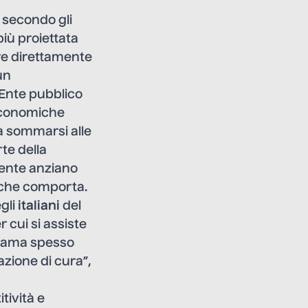
: secondo gli
iù proiettata
re direttamente
un
Ente pubblico
 economiche
 a sommarsi alle
te della
rente anziano
ò che comporta.
gli
italiani
del
r cui si assiste
chiama spesso
azione di cura”,
tività e