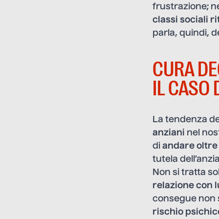
frustrazione; 
classi sociali r
parla, quindi, d
CURA DEG
IL CASO
La tendenza de
anziani
nel nos
di
andare oltre
tutela dell’anz
Non si tratta so
relazione con l
consegue non s
rischio psichic