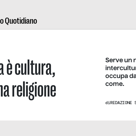
ro Quotidiano
a è cultura,
Serve un 
intercultur
occupa da 
a religione
come.
di
REDAZIONE 