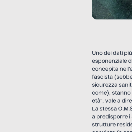
Uno dei dati più
esponenziale d
concepita nell’
fascista (sebben
sicurezza sanit
come), stanno 
età
”, vale a di
La stessa O.M.S.
a predisporre i 
strutture resid