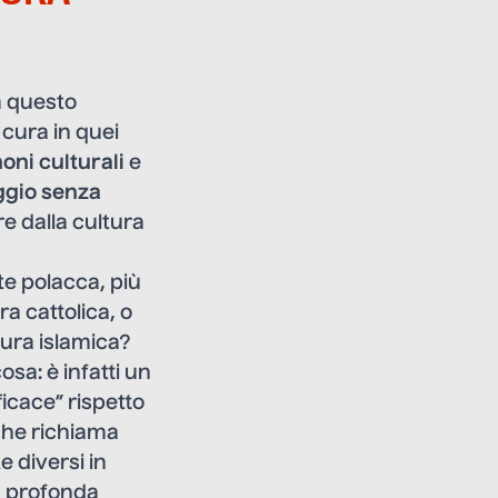
a questo
 cura in quei
oni culturali
e
gio senza
re dalla cultura
te polacca, più
ra cattolica, o
tura islamica?
sa: è infatti un
ficace” rispetto
, che richiama
e diversi in
ma profonda