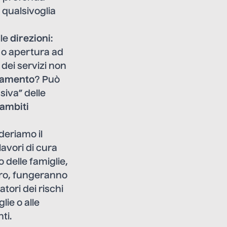
 qualsivoglia
lle
direzioni
:
” o apertura ad
 dei servizi non
ramento
? Può
siva” delle
ambiti
deriamo il
avori di cura
o delle famiglie,
altro, fungeranno
tori dei rischi
lie o alle
ti.