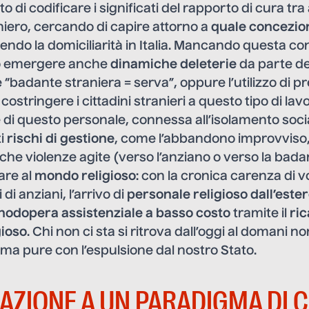
to di codificare i significati del rapporto di cura tr
iero, cercando di capire attorno a
quale concezion
endo la domiciliarità in Italia. Mancando questa c
no emergere anche
dinamiche deleterie
da parte del
 “badante straniera = serva”, oppure l’utilizzo di p
ostringere i cittadini stranieri a questo tipo di lavo
 di questo personale, connessa all’isolamento social
ti
rischi di gestione
, come l’abbandono improvviso, 
he violenze agite (verso l’anziano o verso la bada
are al
mondo religioso
: con la cronica carenza di v
di anziani, l’arrivo di
personale religioso dall’este
odopera assistenziale a basso costo
tramite il
ric
gioso
. Chi non ci sta si ritrova dall’oggi al domani n
, ma pure con l’espulsione dal nostro Stato.
AZIONE A UN PARADIGMA DI 