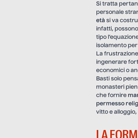
Si tratta pertan
personale stran
età
si va costru
infatti, posso
tipo l’equazione
isolamento per c
La frustrazione
ingenerare for
economici o anc
Basti solo pens
monasteri pieni 
che fornire
man
permesso reli
vitto e alloggio
LA FORM