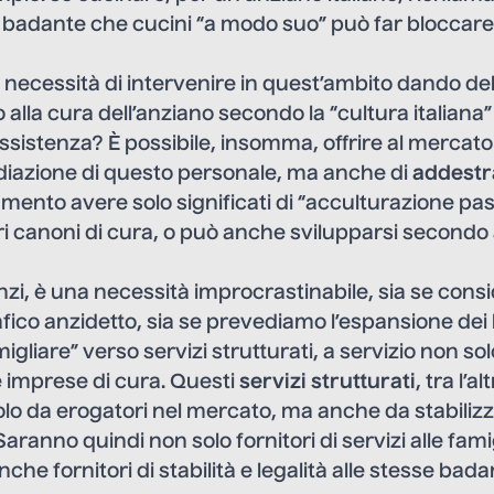
 badante che cucini “a modo suo” può far bloccare
 necessità di intervenire in quest’ambito dando de
lla cura dell’anziano secondo la “cultura italiana
assistenza? È possibile, insomma, offrire al mercato
ediazione di questo personale, ma anche di
addest
ento avere solo significati di “acculturazione pas
ri canoni di cura, o può anche svilupparsi secondo
Anzi, è una necessità improcrastinabile, sia se consi
o anzidetto, sia se prevediamo l’espansione dei l
migliare” verso servizi strutturati, a servizio non sol
 imprese di cura. Questi
servizi strutturati
, tra l’
olo da erogatori nel mercato, ma anche da stabilizza
Saranno quindi non solo fornitori di servizi alle famig
che fornitori di stabilità e legalità alle stesse badan