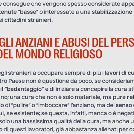
ne consegue che vengono spesso considerate
appa
itenute
“
basse
” o interessate a una
stabilizzazione
ei
cittadini stranieri
.
LI ANZIANI E ABUSI DEL PER
 DEL MONDO RELIGIOSO
gli
stranieri
a occupare sempre di più i
lavori di c
tro Paese non è questione da poco, se consideriam
 il “badantaggio”
e di iniziare a concepire la cura 
iano; una cura che non è solo materiale, ma pure
re
lo di “pulire” o “imboccare” l’anziano, ma del
senso 
ui
, se esistente; se questa, infatti, manca o è negat
olo una bassissima qualità della cura, ma anche u
o
di questi lavoratori, già abbastanza alienati per c