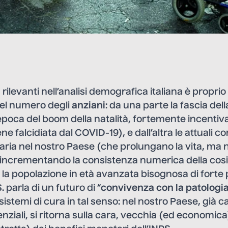
 rilevanti nell’analisi demografica italiana è proprio l
el numero degli
anziani
: da una parte la fascia del
epoca del boom della natalità, fortemente incentiv
e falcidiata dal COVID-19), e dall’altra le attuali co
aria nel nostro Paese (che prolungano la vita, ma n
incrementando la consistenza numerica della cosi
re la popolazione in età avanzata bisognosa di forte
 parla di un futuro di “
convivenza con la patologia
sistemi di cura in tal senso: nel nostro Paese, già c
enziali, si ritorna sulla cara, vecchia (ed economic