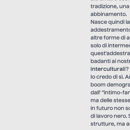
tradizione, una
abbinamento.
Nasce quindi la
addestramento a
altre forme di 
solo di interm
quest’addestram
badanti ai nost
interculturali
?
Io credo di sì. 
boom demografic
dall’ “intimo-fa
ma delle stesse
in futuro non s
di lavoro nero. 
strutture, ma an