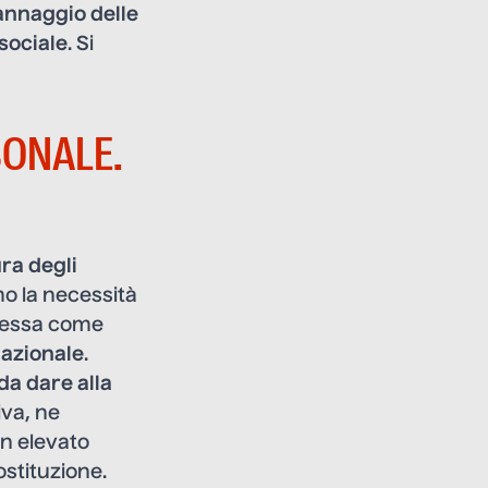
nnaggio delle
 sociale
. Si
SONALE.
ura degli
o la necessità
stessa come
lazionale
.
da dare alla
iva, ne
n elevato
ostituzione.