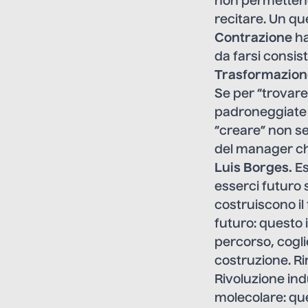
non permettendo
recitare. Un qu
Contrazione
ha
da farsi consis
Trasformazion
Se per “trovar
padroneggiate d
“creare” non se
del manager ch
Luis Borges.
Es
esserci futuro
costruiscono il
futuro: questo i
percorso, cogli
costruzione. Ri
Rivoluzione ind
molecolare: que