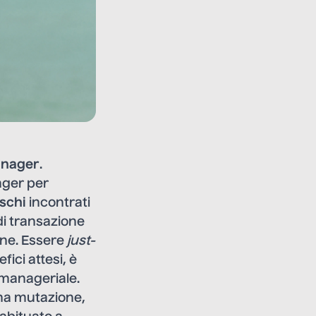
nager
.
ager per
ischi
incontrati
 di transazione
one. Essere
just-
fici attesi, è
 manageriale.
una mutazione,