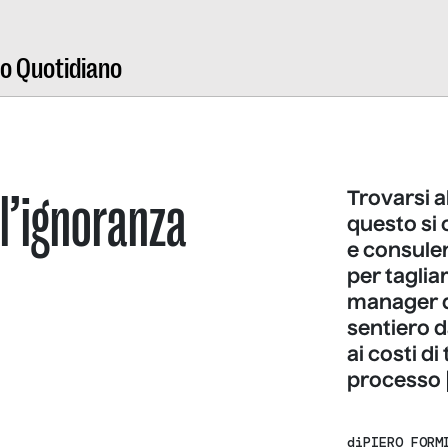
ro Quotidiano
è l’ignoranza
Trovarsi a
questo si
e consulen
per taglia
manager do
sentiero d
ai costi d
processo 
di
PIERO FORM