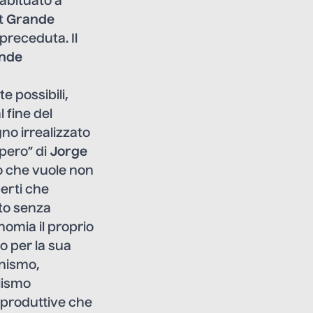
 abituato a
st
Grande
 preceduta. Il
nde
te possibili,
 fine del
no irrealizzato
pero” di
Jorge
o che vuole non
erti che
ato senza
onomia il proprio
o per la sua
inismo,
lismo
e produttive che