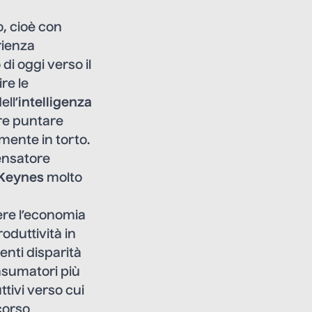
o, cioè con
rienza
di oggi verso il
re le
ll’
intelligenza
ure puntare
mente in torto.
pensatore
 Keynes
molto
ere l’economia
oduttività in
enti disparità
onsumatori più
ttivi verso cui
corso