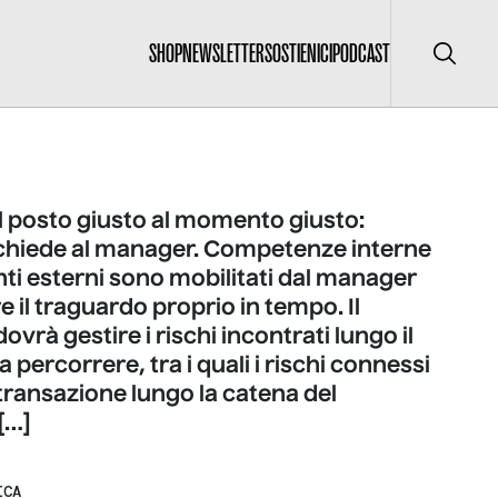
SHOP
NEWSLETTER
SOSTIENICI
PODCAST
Cerca
l posto giusto al momento giusto:
 chiede al manager. Competenze interne
ti esterni sono mobilitati dal manager
re il traguardo proprio in tempo. Il
vrà gestire i rischi incontrati lungo il
a percorrere, tra i quali i rischi connessi
i transazione lungo la catena del
[…]
ICA