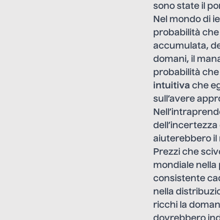
sono state il po
Nel mondo di ier
probabilità ch
accumulata, de
domani, il mana
probabilità che
intuitiva
che eg
sull’avere app
Nell’intraprende
dell’incertezza
aiuterebbero i
Prezzi che sciv
mondiale nella 
consistente cad
nella distribuz
ricchi la domand
dovrebbero indi