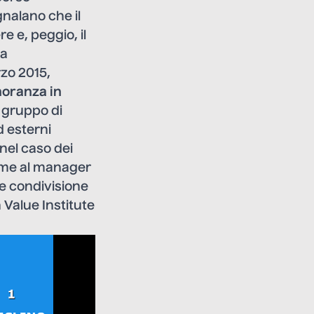
gnalano che il
e e, peggio, il
va
rzo 2015,
noranza in
 gruppo di
d esterni
nel caso dei
ieme al manager
te condivisione
n
Value Institut
e