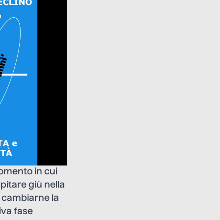
momento in cui
pitare giù nella
ò cambiarne la
iva fase