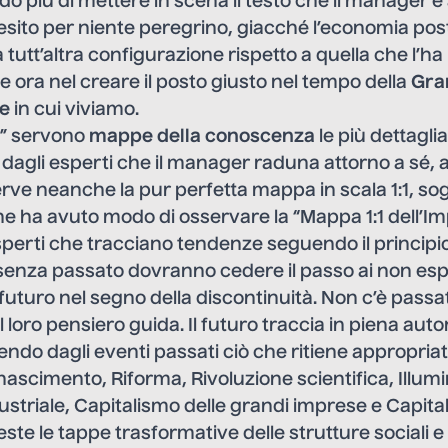
 più di mettere in scena il testo che il manager è
esito per niente peregrino, giacché l’economia po
 tutt’altra configurazione rispetto a quella che l’ha
te ora nel creare il posto giusto nel tempo della
Gra
e
in cui viviamo.
e” servono
mappe della conoscenza
le più dettaglia
agli esperti che il manager raduna attorno a sé, al
rve neanche la pur perfetta mappa in scala 1:1, sog
e ha avuto modo di osservare la “Mappa 1:1 dell’Im
perti che tracciano tendenze seguendo il principi
 senza passato dovranno cedere il passo ai non esp
 futuro nel segno della discontinuità. Non c’è pass
l loro pensiero guida. Il futuro traccia in piena aut
endo dagli eventi passati ciò che ritiene appropriat
nascimento, Riforma, Rivoluzione scientifica, Illum
ustriale, Capitalismo delle grandi imprese e Capita
ste le tappe trasformative delle strutture sociali 