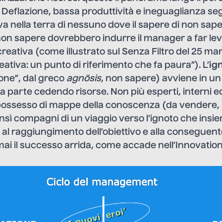
. Deflazione, bassa produttività e ineguaglianza se
a nella terra di nessuno dove il sapere di non saper
non sapere dovrebbero indurre il manager a far le
creativa (come illustrato sul Senza Filtro del 25 ma
eativa: un punto di riferimento che fa paura
”). L’
ig
one”, dal greco
agnōsis
, non sapere) avviene in un
 fa parte cedendo risorse. Non più esperti, interni e
 possesso di mappe della conoscenza (da vendere, 
nsì compagni di un viaggio verso l’ignoto che ins
al raggiungimento dell’obiettivo e alla conseguen
e mai il successo arrida, come accade nell’Innovatio