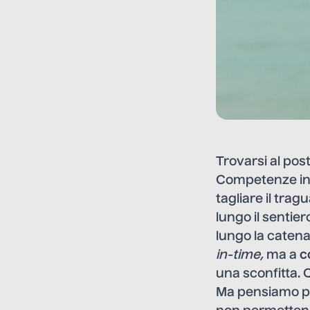
Trovarsi al pos
Competenze int
tagliare il tra
lungo il sentier
lungo la catena
in-time,
ma a
c
una sconfitta. 
Ma pensiamo pe