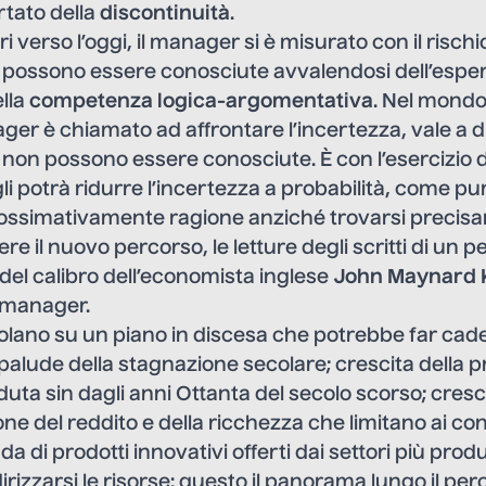
rtato della
discontinuità
.
i verso l’oggi, il manager si è misurato con il rischi
e possono essere conosciute avvalendosi dell’espe
lla
competenza logica-argomentativa
. Nel mondo 
ger è chiamato ad affrontare l’incertezza, vale a di
 non possono essere conosciute. È con l’esercizio de
li potrà ridurre l’incertezza a probabilità, come p
rossimativamente ragione anziché trovarsi precisa
re il nuovo percorso, le letture degli scritti di un 
 del calibro dell’economista inglese
John Maynard
l manager.
olano su un piano in discesa che potrebbe far cad
palude della stagnazione secolare; crescita della pr
uta sin dagli anni Ottanta del secolo scorso; cresc
ione del reddito e della ricchezza che limitano ai c
a di prodotti innovativi offerti dai settori più produ
rizzarsi le risorse: questo il panorama lungo il per