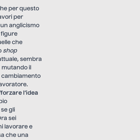
che per questo
avori per
a un anglicismo
 figure
uelle che
o
shop
attuale, sembra
ca mutando il
 il cambiamento
lavoratore.
fforzare l’idea
pio
se gli
ra sei
hi lavorare e
osa che una