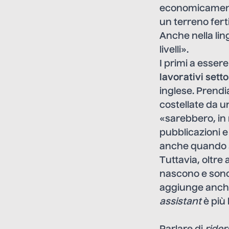
economicamente
un terreno fertil
Anche nella li
livelli».
I primi a essere 
lavorativi setto
inglese. Prend
costellate da un
«sarebbero, in 
pubblicazioni e
anche quando si 
Tuttavia, oltre 
nascono e sono 
aggiunge anche
assistant
è più