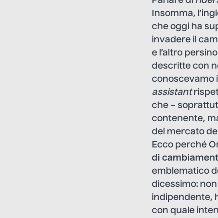
Parlare di
rider
Insomma, l’ingl
che oggi ha supe
invadere il cam
e l’altro persin
descritte con n
conoscevamo in
assistant
rispe
che – soprattutt
contenente, ma
del mercato del 
Ecco perché Ond
di cambiamento
emblematico d
dicessimo: non 
indipendente, h
con quale inten