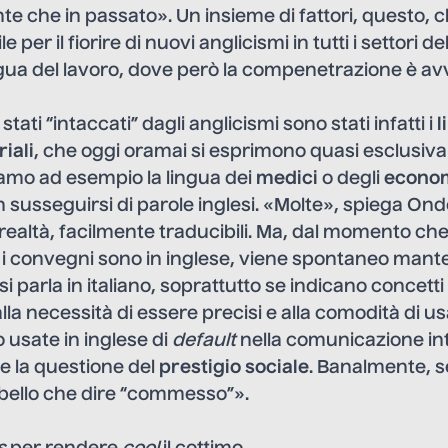
 che in passato». Un insieme di fattori, questo, 
e per il fiorire di nuovi anglicismi in tutti i settori del
ngua del lavoro, dove però la compenetrazione è av
stati “intaccati” dagli anglicismi sono stati infatti i
l
riali
, che oggi oramai si esprimono quasi esclusiv
iamo ad esempio la lingua dei
medici
o degli
econom
 susseguirsi di parole inglesi. «Molte», spiega Onde
realtà, facilmente traducibili. Ma, dal momento che 
 i convegni sono in inglese, viene spontaneo mante
parla in italiano, soprattutto se indicano concetti 
alla necessità di essere precisi e alla comodità di 
usate in inglese di
default
nella comunicazione int
 la questione del
prestigio sociale
. Banalmente, s
 bello che dire “commesso”».