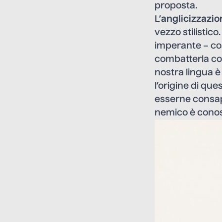
proposta.
L’
anglicizzazion
vezzo stilistico
imperante – cos
combatterla con
nostra lingua è 
l’origine di qu
esserne consape
nemico è conos