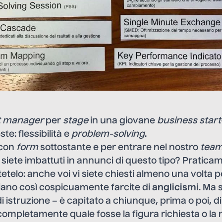
t manager
per
stage
in una giovane
business
star
ste: flessibilità e
problem-solving
.
 con
form
sottostante e per entrare nel nostro
tea
 siete imbattuti in annunci di questo tipo? Pratica
telo: anche voi vi siete chiesti almeno una volta p
siano così cospicuamente farcite di
anglicismi
. Ma 
di istruzione – è capitato a chiunque, prima o poi, di
mpletamente quale fosse la figura richiesta o la