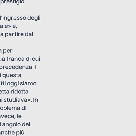
 prestigio
’ingresso degli
ale» e,
 a partire dal
a per
gua franca di cui
 precedenza il
di questa
utti oggi siamo
tta ridotta
i studiava». In
problema di
nvece, le
 angolo del
o anche più