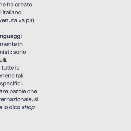
che ha creato
l’italiano.
venuta «a più
inguaggi
amente in
isti
: sono
lli,
tutte le
nerle tali
specifici.
usare parole che
ernazionale, si
e io dico
shop