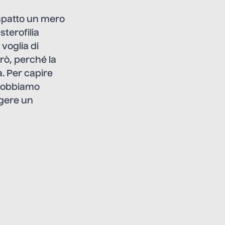
mpatto un mero
sterofilia
voglia di
rò, perché la
à. Per capire
 dobbiamo
ggere un