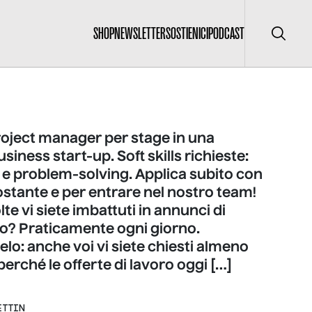
SHOP
NEWSLETTER
SOSTIENICI
PODCAST
Cerca
roject manager per stage in una
siness start-up. Soft skills richieste:
tà e problem-solving. Applica subito con
stante e per entrare nel nostro team!
te vi siete imbattuti in annunci di
po? Praticamente ogni giorno.
o: anche voi vi siete chiesti almeno
perché le offerte di lavoro oggi […]
ETTIN