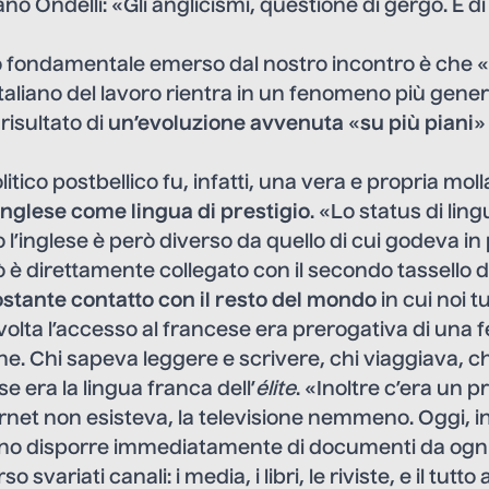
fano Ondelli: «Gli anglicismi, questione di gergo. E di
o fondamentale emerso dal nostro incontro è che «l
’italiano del lavoro rientra in un fenomeno più gener
 risultato di
un’evoluzione avvenuta
«
su più piani
»
itico postbellico fu, infatti, una vera e propria moll
inglese come lingua di prestigio
. «Lo status di lin
o l’inglese è però diverso da quello di cui godeva in
ò è direttamente collegato con il secondo tassello 
stante contatto con il resto del mondo
in cui noi t
olta l’accesso al francese era prerogativa di una fe
ne. Chi sapeva leggere e scrivere, chi viaggiava, ch
se era la lingua franca dell’
élite
. «Inoltre c’era un 
ernet non esisteva, la televisione nemmeno. Oggi, i
o disporre immediatamente di documenti da ogni
svariati canali: i media, i libri, le riviste, e il tutt