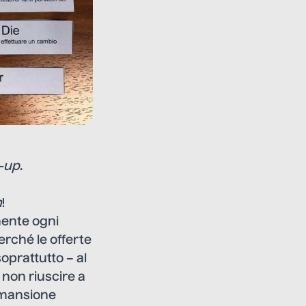
t-up
.
m
!
mente ogni
erché le offerte
soprattutto – al
 non riuscire a
 mansione