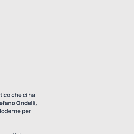
tico che ci ha
efano Ondelli
,
 Moderne per