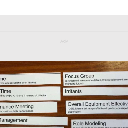
y/muster_aggiornamento
Adv