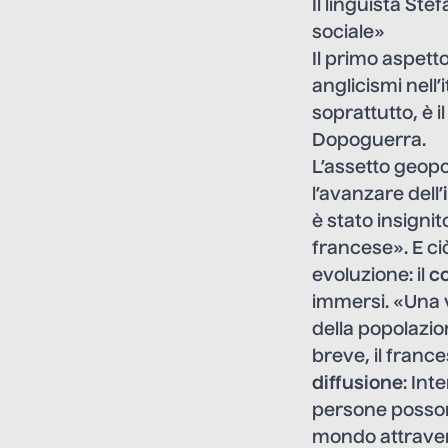
Il linguista Ste
sociale»
Il primo aspett
anglicismi nell
soprattutto, è il
Dopoguerra.
L’assetto geopol
l’avanzare dell’
è stato insignit
francese». E ci
evoluzione: il
co
immersi. «Una v
della popolazio
breve, il france
diffusione
: Int
persone posson
mondo attraverso 