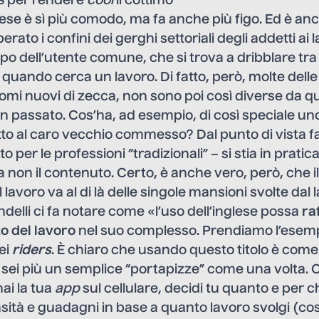
s
per rendere
cool
il cottimo
ese è sì più comodo, ma fa anche più figo. Ed è an
rato i confini dei gerghi settoriali degli addetti ai l
po dell’utente comune, che si trova a dribblare tr
o quando cerca un lavoro. Di fatto, però, molte delle
omi nuovi di zecca, non sono poi così diverse da q
 passato. Cos’ha, ad esempio, di così speciale un
tto al caro vecchio commesso? Dal punto di vista f
o per le professioni “tradizionali” – si stia in prati
 non il contenuto. Certo, è anche vero, però, che
lavoro va al di là delle singole mansioni svolte dal 
elli ci fa notare come «l’uso dell’inglese possa
ra
 del lavoro
nel suo complesso. Prendiamo l’esem
ei
riders
. È chiaro che usando questo titolo è come 
sei più un semplice “portapizze” come una volta. O
ai la tua
app
sul cellulare, decidi tu quanto e per c
sità e guadagni in base a quanto lavoro svolgi (c