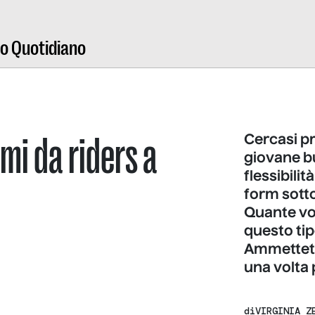
ro Quotidiano
smi da riders a
Cercasi p
giovane bu
flessibili
form sotto
Quante vol
questo ti
Ammettetel
una volta 
di
VIRGINIA Z