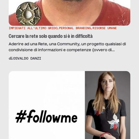
IMPIEGATI ALL'ULTIMO GRIDO
,
PERSONAL BRANDING
,
RISORSE UMANE
Cercare la rete solo quando si è in difficoltà
Aderire ad una Rete, una Community, un progetto qualsiasi di
condivisione di informazioni e competenze (ovvero di
networking) è un aspetto fondamentale che dovrebbe
di
OSVALDO DANZI
rientrare nelle attività lavorative di ognuno. Utile per
amplificare curiositá e nuove idee mentre hai un posto sicuro,
ma anche per generare contatti e opportunitá quando avrai
bisogno di cercare clienti […]