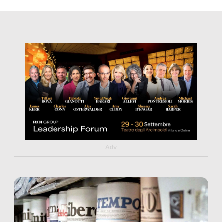
https://tinyurl.com/363fvfm9
Adv