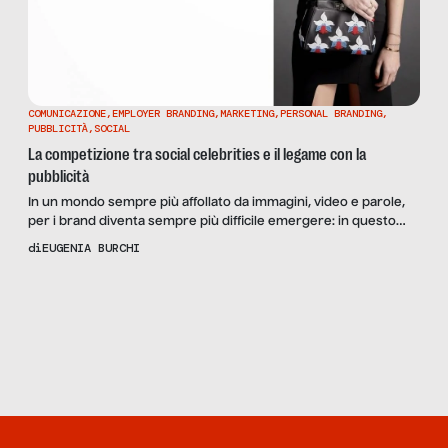
COMUNICAZIONE
,
EMPLOYER BRANDING
,
MARKETING
,
PERSONAL BRANDING
,
PUBBLICITÀ
,
SOCIAL
La competizione tra social celebrities e il legame con la
pubblicità
In un mondo sempre più affollato da immagini, video e parole,
per i brand diventa sempre più difficile emergere: in questo
contesto, i social media sono diventati un must-to-have per
di
EUGENIA BURCHI
tutte le aziende che vogliono davvero comunicare e interagire
con il proprio pubblico. Ma essere presenti e autopromuoversi
spesso non basta. È talvolta necessario chiedere […]
Scopri
la Rivista
NUMERO 13 –
COMPETIZIONE