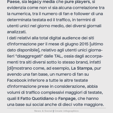
Paese
, sia
legacy media
che
pure players
, si
evidenzia come non vi sia alcuna correlazione tra
la numerica, tra il numero di fan e follower di una
determinata testata ed il traffico, in termini di
utenti unici nel giorno medio, dei diversi giornali
analizzati.
I dati rela­tivi alla total digi­tal audience dei siti
d’informazione per il mese di giu­gno 2015 [ultimo
dato disponibile], rela­tivo agli utenti unici gior­na­
lieri “disag­gre­gati” dalle TAL, ossia dagli accor­pa­
menti tra siti diversi sotto lo stesso brand, infatti
[di]mostrano come, ad esempio,
La Stampa
, pur
avendo una fan base, un numero di fan su
Facebook inferiore a tutte le altre testate
d’informazione prese in considerazione, abbia
volumi di traffico complessivi maggiori di testate,
quali
Il Fatto Quotidiano
o
Fanpage
, che hanno
una base sui social anche di dieci volte maggiore.
News & Social
|
Create infographics