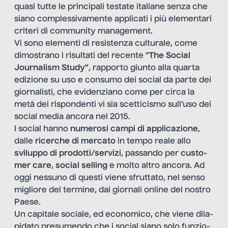
quasi tutte le principali testate italiane senza che
siano complessivamente applicati i più elementari
criteri di community management.
Vi sono elementi di resistenza culturale, come
dimostrano
i risultati
del recente “
The Social
Jour­na­lism Study”
, rap­porto giunto alla quarta
edi­zione su uso e con­sumo dei social da parte dei
giornalisti, che evidenziano come per circa la
metà dei rispondenti vi sia scetticismo sull’uso dei
social media ancora nel 2015.
I social hanno
nume­rosi campi di appli­ca­zione
,
dalle
ricer­che di mer­cato
in tempo reale allo
sviluppo di prodotti/servizi
, passando per
custo­
mer care
,
social selling
e molto altro ancora. Ad
oggi nessuno di questi viene sfruttato, nel senso
migliore del termine, dai giornali online del nostro
Paese.
Un capi­tale sociale, ed eco­no­mico, che viene dila­
pi­dato pre­su­mendo che i social siano solo fun­zio­