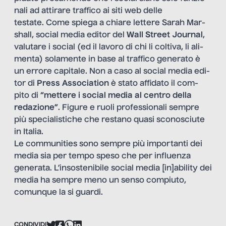
nali ad atti­rare traf­fico ai siti web delle
testate. Come spiega a chiare let­tere Sarah Mar­
shall, social media edi­tor del
Wall Street Jour­nal
,
valu­tare i social (ed il lavoro di chi li col­tiva, li ali­
menta) sola­mente in base al traf­fico gene­rato è
un errore capi­tale. Non a caso al social media edi­
tor di
Press Asso­cia­tion
è stato affi­dato il com­
pito di
“met­tere i social media al cen­tro della
redazione”
. Figure e ruoli professionali sempre
più
specialistiche
che restano quasi sconosciute
in Italia.
Le communities sono sempre più importanti dei
media sia per tempo speso che per influenza
generata. L’insostenibile social media [in]ability dei
media ha sem­pre meno un senso com­piuto,
comun­que la si guardi.
CONDIVIDI