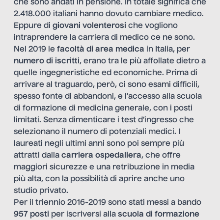
che sono andati in pensione. In totale significa che
2.418.000 italiani hanno dovuto cambiare medico.
Eppure di
giovani volenterosi
che vogliono
intraprendere la carriera di medico ce ne sono.
Nel 2019 le
facoltà di area medica
in Italia, per
numero di iscritti
, erano tra le più affollate dietro a
quelle ingegneristiche ed economiche. Prima di
arrivare al traguardo, però, ci sono esami difficili,
spesso fonte di abbandoni, e l’accesso alla scuola
di formazione di medicina generale, con i posti
limitati. Senza dimenticare i test d’ingresso che
selezionano il numero di potenziali medici. I
laureati negli ultimi anni sono poi sempre più
attratti dalla
carriera ospedaliera
, che offre
maggiori sicurezze e una retribuzione in media
più alta, con la possibilità di aprire anche uno
studio privato.
Per il triennio 2016-2019 sono stati messi a bando
957 posti
per iscriversi alla
scuola di formazione