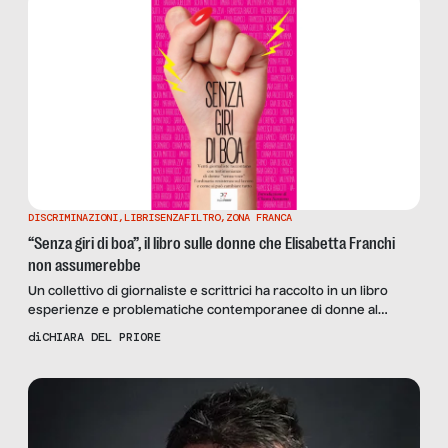
DISCRIMINAZIONI
,
LIBRISENZAFILTRO
,
ZONA FRANCA
“Senza giri di boa”, il libro sulle donne che Elisabetta Franchi
non assumerebbe
Un collettivo di giornaliste e scrittrici ha raccolto in un libro
esperienze e problematiche contemporanee di donne al
lavoro. Ne parliamo con Giulia Cerino, tra le autrici del testo:
di
CHIARA DEL PRIORE
“Vietato fermarsi, avere figli o ammalarsi: il nostro è un
mercato del lavoro fatto per chi è invincibile”.