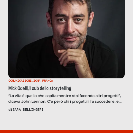
COMUNICAZIONE
,
ZONA FRANCA
Mick Odelli, il sub dello storytelling
“La vita è quello che capita mentre stai facendo altri progetti”,
diceva John Lennon. C’è però chi i progetti li fa succedere, e
anche coincidere, con la passione della sua vita, tassello dopo
di
SARA BELLINGERI
tassello, mantenendo intatta la motivazione anche di fronte agli
ostacoli. Questa è la colonna portante – e anche un po’ sonora,
visto […]