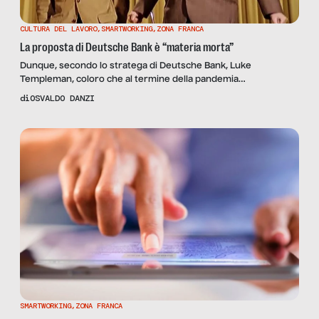
CULTURA DEL LAVORO
,
SMARTWORKING
,
ZONA FRANCA
La proposta di Deutsche Bank è “materia morta”
Dunque, secondo lo stratega di Deutsche Bank, Luke
Templeman, coloro che al termine della pandemia
continueranno a lavorare da casa è giusto che vengano tassati
di
OSVALDO DANZI
a favore di coloro che invece sono costretti ad andare in ufficio
o delle categorie più disagiate. Per chi non sapesse di cosa sto
parlando, Business Insider lo spiega molto […]
SMARTWORKING
,
ZONA FRANCA