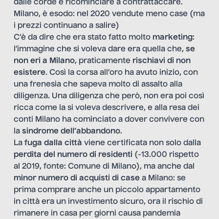
dalle corde e ricominciare a contrattaccare.
Milano, è esodo: nel 2020 vendute meno case (ma
i prezzi continuano a salire)
C’è da dire che era stato fatto molto
marketing
:
l’immagine che si voleva dare era quella che,
se
non eri a Milano
, praticamente
rischiavi di non
esistere
. Così la corsa all’oro ha avuto inizio, con
una frenesia che sapeva molto di assalto alla
diligenza. Una diligenza che però, non era poi così
ricca come la si voleva descrivere, e alla resa dei
conti Milano ha cominciato a dover convivere con
la
sindrome dell’abbandono
.
La
fuga dalla città
viene certificata non solo dalla
perdita del numero di residenti
(-13.000 rispetto
al 2019, fonte: Comune di Milano), ma anche dal
minor numero di acquisti di case
a Milano: se
prima comprare anche un piccolo appartamento
in città era un investimento sicuro, ora il rischio di
rimanere in casa per giorni causa pandemia