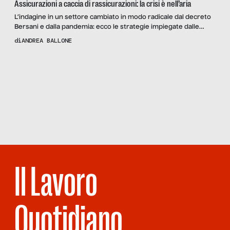
Assicurazioni a caccia di rassicurazioni: la crisi è nell’aria
L’indagine in un settore cambiato in modo radicale dal decreto
Bersani e dalla pandemia: ecco le strategie impiegate dalle
agenzie assicurative per sopravvivere.
di
ANDREA BALLONE
Scopri
il
Reportage
LE
PAURE
DEL
NORD
Il Lavoro
Quotidiano