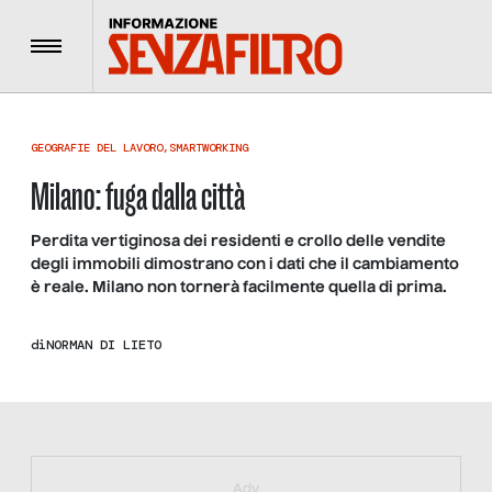
Menu
GEOGRAFIE DEL LAVORO
,
SMARTWORKING
Milano: fuga dalla città
Perdita vertiginosa dei residenti e crollo delle vendite
degli immobili dimostrano con i dati che il cambiamento
è reale. Milano non tornerà facilmente quella di prima.
di
NORMAN DI LIETO
https://bit.ly/muster_aggiornamento
Adv