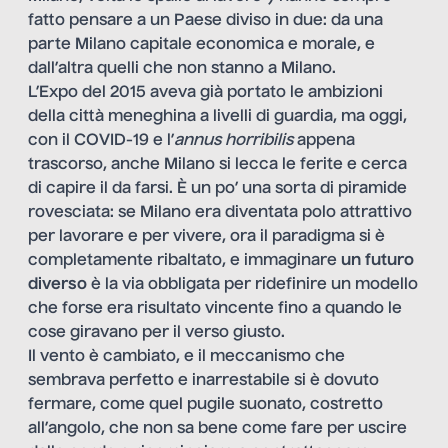
fatto pensare a un Paese diviso in due: da una
parte Milano capitale economica e morale, e
dall’altra quelli che non stanno a Milano.
L’Expo del 2015 aveva già portato le ambizioni
della città meneghina a livelli di guardia, ma oggi,
con il COVID-19 e l’
annus horribilis
appena
trascorso, anche Milano si lecca le ferite e cerca
di capire il da farsi. È un po’ una sorta di piramide
rovesciata: se Milano era diventata polo attrattivo
per lavorare e per vivere, ora il paradigma si è
completamente ribaltato, e immaginare
un futuro
diverso
è la via obbligata per ridefinire un modello
che forse era risultato vincente fino a quando le
cose giravano per il verso giusto.
Il vento è cambiato, e il meccanismo che
sembrava perfetto e inarrestabile si è dovuto
fermare, come quel pugile suonato, costretto
all’angolo, che non sa bene come fare per uscire