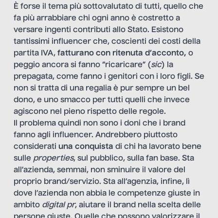
È forse il tema più sottovalutato di tutti, quello che
fa più arrabbiare chi ogni anno è costretto a
versare ingenti contributi allo Stato. Esistono
tantissimi influencer che, coscienti dei costi della
partita IVA,
fatturano con ritenuta d’acconto
,
o
peggio ancora si fanno “ricaricare” (
sic
) la
prepagata, come fanno i genitori con i loro figli. Se
non si tratta di una regalia è pur sempre un bel
dono, e uno smacco per tutti quelli che invece
agiscono nel pieno rispetto delle regole.
Il problema quindi non sono i doni che i brand
fanno agli influencer. Andrebbero piuttosto
considerati
una conquista
di chi ha lavorato bene
sulle
properties
, sul pubblico, sulla fan base. Sta
all’azienda, semmai, non sminuire il valore del
proprio brand/servizio. Sta all’agenzia, infine, lì
dove l’azienda non abbia le competenze giuste in
ambito
digital pr
, aiutare il brand nella scelta delle
persone giuste. Quelle che possono valorizzare il