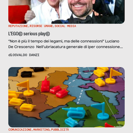
REPUTAZIONE
,
RISORSE UMANE
,
SOCIAL MEDIA
L’EGO© serious play©
“Non è più il tempo dei legami, ma delle connessioni” Luciano
De Crescenzo Nell’ubriacatura generale di iper connessione
da cui nessuno è escluso (nemmeno il sottoscritto) diventa
di
OSVALDO DANZI
sempre più difficile riconoscere i Dottor Jekyll dai loro Mister
Hyde. Giganti del post su Linkedin che presi in disparte, negli
angoli dei buffet allestiti all’esterno dei convegni […]
COMUNICAZIONE
,
MARKETING
,
PUBBLICITÀ