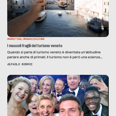
MARKETING
,
ORGANIZZAZIONE
I muscoli fragili del turismo veneto
Quando si parla di turismo veneto è diventata un’abitudine
parlare anche di primati. Il turismo non è però una scienza
esatta, è un insieme di molte componenti, costantemente
di
PAOLO BORROI
esposto ai mutamenti sociali ed economici, alle politiche
internazionali, al meteo e ai trend di mercato. Il rapporto
ufficiale del movimento turistico nel Veneto nell’anno 2017,
secondo […]