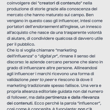
coinvolgere dei “
creatori di contenuto
” nella
produzione di storie grazie alla conoscenza del
mercato che hanno maturato sul campo. Ben
vengano in questo caso gli influencer, intesi come
portatori dell’
endorsement
all’inglese, un innesco
all’acquisto che nasce da una trasparente volontà
di aiutare, di condividere qualcosa di davvero utile
per il pubblico.
Che lo si voglia chiamare “marketing
dell’influenza” o “
digital pr
”, rimane il senso del
discorso: le aziende cercano persone che siano in
grado di influenzare altre persone. Allineandosi
agli influencer i marchi ricevono una forma di
validazione
peer to peer
e riescono là dove il
marketing tradizionale spesso fallisce. Una vera e
propria alleanza editoriale guidata non dal numero
di follower, ma dalla
pertinenza e dalla rilevanza
dei contenuti
. Ecco perché la parola “influencer”,
così come è concepita, è fuorviante:
non c’è