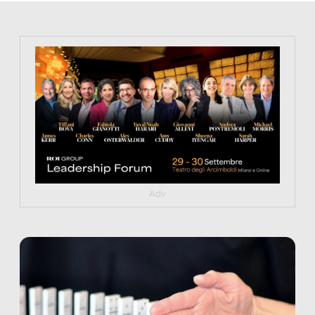
https://tinyurl.com/363fvfm9
Adv