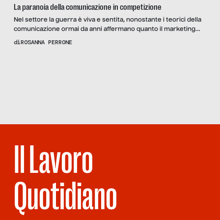
La paranoia della comunicazione in competizione
Nel settore la guerra è viva e sentita, nonostante i teorici della
comunicazione ormai da anni affermano quanto il marketing
abbia abbandonato il carattere militaresco che lo caratterizzava
di
ROSANNA PERRONE
in passato. Non mi riferisco alla guerra tra brand a colpi di
campagne pubblicitarie – e non solo- ma proprio alla cultura
Scopri
la Rivista
radicata nelle menti di chi, […]
NUMERO 58
– REGALI
NON DOVUTI
Il Lavoro
Quotidiano