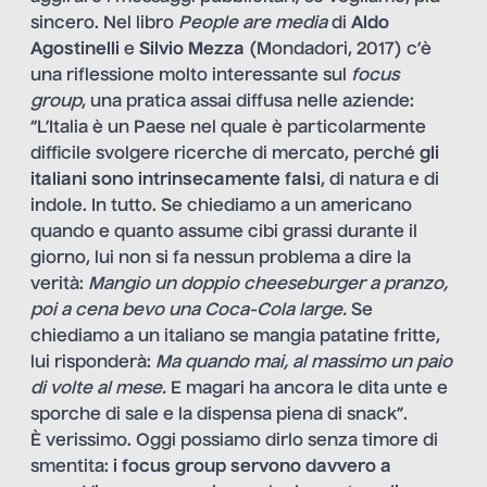
sincero. Nel libro
People are media
di
Aldo
Agostinelli
e
Silvio Mezza
(Mondadori, 2017) c’è
una riflessione molto interessante sul
focus
group
, una pratica assai diffusa nelle aziende:
“L’Italia è un Paese nel quale è particolarmente
difficile svolgere ricerche di mercato, perché
gli
italiani sono intrinsecamente falsi
, di natura e di
indole. In tutto. Se chiediamo a un americano
quando e quanto assume cibi grassi durante il
giorno, lui non si fa nessun problema a dire la
verità:
Mangio un doppio cheeseburger a pranzo,
poi a cena bevo una Coca-Cola large.
Se
chiediamo a un italiano se mangia patatine fritte,
lui risponderà:
Ma quando mai, al massimo u
n paio
di volte al mese.
E magari ha ancora le dita unte e
sporche di sale e la dispensa piena di snack”.
È verissimo. Oggi possiamo dirlo senza timore di
smentita:
i focus group servono davvero a