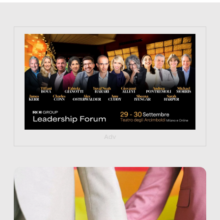
https://tinyurl.com/363fvfm9
Adv