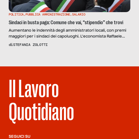
POLITICA
,
PUBBLICA AMMINISTRAZIONE
,
SALARIO
Sindaci in busta paga: Comune che vai, “stipendio” che trovi
Aumentano le indennità degli amministratori locali, con premi
maggiori per i sindaci dei capoluoghi. L’economista Raffaele
Lungarella: “Aumento non spiegabile razionalmente”. Facciamo
di
STEFANIA ZOLOTTI
i conti in tasca alla la politica italiana, numero per numero, dal
sindaco di Isernia al presidente del Consiglio.
Il Lavoro
Quotidiano
SEGUICI SU