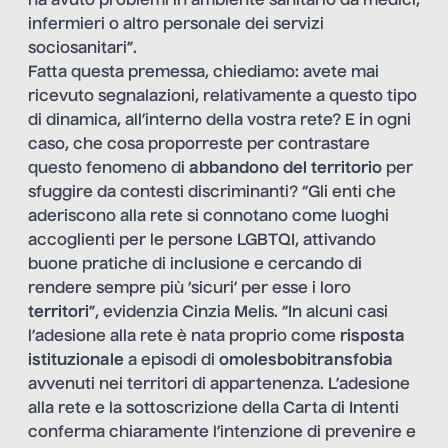
ha avuto problemi in ambiente sanitario da medici,
infermieri o altro personale dei servizi
sociosanitari”.
Fatta questa premessa, chiediamo: avete mai
ricevuto segnalazioni, relativamente a questo tipo
di dinamica, all’interno della vostra rete? E in ogni
caso, che cosa proporreste per contrastare
questo fenomeno di
abbandono del territorio
per
sfuggire da contesti discriminanti? “Gli enti che
aderiscono alla rete si connotano come luoghi
accoglienti per le persone LGBTQI, attivando
buone pratiche di inclusione e cercando di
rendere sempre più ‘sicuri’ per esse i loro
territori
”, evidenzia Cinzia Melis. “In alcuni casi
l’adesione alla rete è nata proprio come
risposta
istituzionale
a episodi di
omolesbobitransfobia
avvenuti nei territori di appartenenza. L’adesione
alla rete e la sottoscrizione della Carta di Intenti
conferma chiaramente l’intenzione di prevenire e