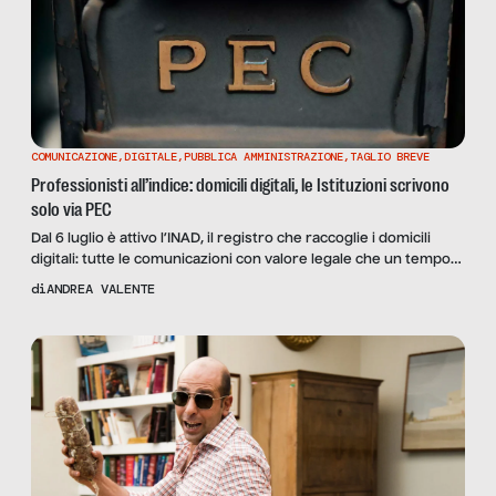
COMUNICAZIONE
,
DIGITALE
,
PUBBLICA AMMINISTRAZIONE
,
TAGLIO BREVE
Professionisti all’indice: domicili digitali, le Istituzioni scrivono
solo via PEC
Dal 6 luglio è attivo l’INAD, il registro che raccoglie i domicili
digitali: tutte le comunicazioni con valore legale che un tempo
arrivavano per posta verranno recapitate tramite PEC. Ma di
di
ANDREA VALENTE
questo cambiamento epocale si è parlato poco e male. Ne
discutiamo con l’esperto di diritto digitale Ernesto Belisario