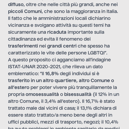
diffuso
, oltre che nelle città più grandi, anche nei
piccoli Comuni
, che sono la maggioranza in Italia.
Il fatto che le amministrazioni locali dichiarino
vicinanza e svolgano attività su questi temi ha
sicuramente una
ricaduta
importante sulla
cittadinanza ed evita il fenomeno dei
trasferimenti
nei
grandi centri
che spesso ha
caratterizzato le vite delle persone LGBTQI”.
A questo proposito ci agganciamo all’indagine
ISTAT-UNAR 2020-2021, che rileva un dato
emblematico: “Il
16,8%
degli individui si è
trasferito in un altro quartiere, altro Comune o
all’estero
per poter vivere più tranquillamente la
propria
omosessualità
o
bisessualità
(il 12% in un
altro Comune, il 3,4% all’estero). Il 16,7% è stato
trattato male dai vicini di casa; il 13,1% dichiara di
essere stato trattato/a meno bene degli altri in
uffici pubblici, mezzi di trasporto, negozi; il 10,4%