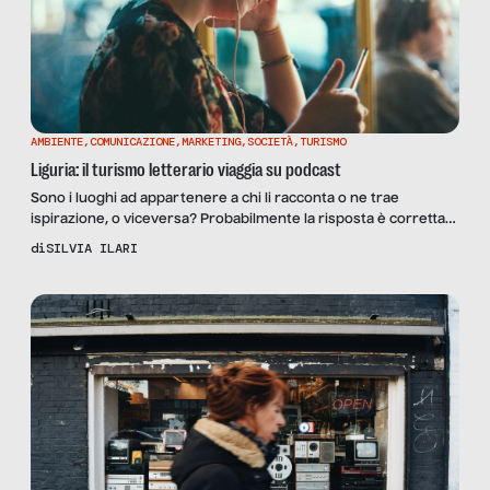
AMBIENTE
,
COMUNICAZIONE
,
MARKETING
,
SOCIETÀ
,
TURISMO
Liguria: il turismo letterario viaggia su podcast
Sono i luoghi ad appartenere a chi li racconta o ne trae
ispirazione, o viceversa? Probabilmente la risposta è corretta
in entrambi i casi. Un fil rouge lega da sempre penne, dita e
di
SILVIA ILARI
pensieri di scrittori e poeti alla geografia del mondo. Un
esempio eccellente proviene dalla Liguria. Attraverso Il
sentiero delle parole tra fiume […]