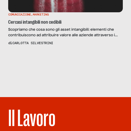
COMUNICAZIONE
,
MARKETING
Cercasi intangibili non cedibili
Scopriamo che cosa sono gli asset intangibili: elementi che
contribuiscono ad attribuire valore alle aziende attraverso i
loro prodotti e le loro politiche.
di
CARLOTTA SILVESTRINI
Scopri
la Rivista
NUMERO 66 –
COMMERCIANTI
O
COMMERCIALI?
Il Lavoro