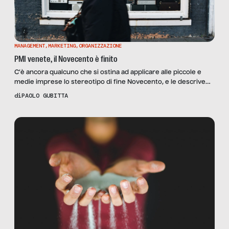
MANAGEMENT
,
MARKETING
,
ORGANIZZAZIONE
PMI venete, il Novecento è finito
C’è ancora qualcuno che si ostina ad applicare alle piccole e
medie imprese lo stereotipo di fine Novecento, e le descrive
come realtà dove l’innovazione è guidata dalla creatività
di
PAOLO GUBITTA
dell’imprenditore e si fa in modo destrutturato e informale;
dove la managerializzazione della gestione è presente a
macchia di leopardo, la direzione delle risorse umane è […]