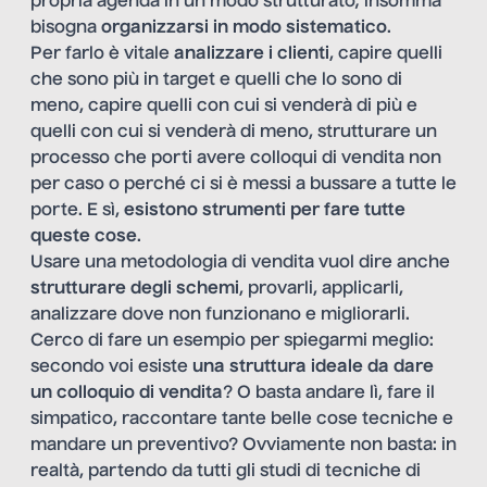
propria agenda in un modo strutturato; insomma
bisogna
organizzarsi in modo sistematico
.
Per farlo è vitale
analizzare i clienti
, capire quelli
che sono più in target e quelli che lo sono di
meno, capire quelli con cui si venderà di più e
quelli con cui si venderà di meno, strutturare un
processo che porti avere colloqui di vendita non
per caso o perché ci si è messi a bussare a tutte le
porte. E sì,
esistono strumenti per fare tutte
queste cose
.
Usare una metodologia di vendita vuol dire anche
strutturare degli schemi
, provarli, applicarli,
analizzare dove non funzionano e migliorarli.
Cerco di fare un esempio per spiegarmi meglio:
secondo voi esiste
una struttura ideale da dare
un colloquio di vendita
? O basta andare lì, fare il
simpatico, raccontare tante belle cose tecniche e
mandare un preventivo? Ovviamente non basta: in
realtà, partendo da tutti gli studi di tecniche di