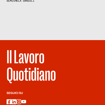
di
MICHELA DANIELI
scolastica e delle nuove assunzioni di docenti (con diverse
presenze maschili in più) con Carlo Giuffrè, segretario UIL
Scopri
la Rivista
scuola.
NUMERO 116 –
CAVALLI DI
BATTAGLIA
Il Lavoro
Quotidiano
SEGUICI SU
facebook
linkedin
instagram
youtube