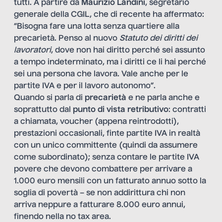
tutti. A partire da
Maurizio Landini
, segretario
generale della CGIL, che di recente ha affermato:
“Bisogna fare una lotta senza quartiere alla
precarietà. Penso al nuovo
Statuto dei diritti dei
lavoratori
, dove non hai diritto perché sei assunto
a tempo indeterminato, ma i diritti ce li hai perché
sei una persona che lavora. Vale anche per le
partite IVA e per il lavoro autonomo”.
Quando si parla di
precarietà
e ne parla anche e
soprattutto dal
punto di vista
retributivo
: contratti
a chiamata, voucher (appena reintrodotti),
prestazioni occasionali, finte partite IVA in realtà
con un unico committente (quindi da assumere
come subordinato); senza contare le partite IVA
povere che devono combattere per arrivare a
1.000 euro mensili con un fatturato annuo sotto la
soglia di povertà – se non addirittura chi non
arriva neppure a fatturare 8.000 euro annui,
finendo nella no tax area.