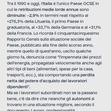
Tra il 1990 e oggi, l’
Italia
è l’unico Paese OCSE in
cui le
retribuzioni
medie lorde annue
sono
diminuite
: –
2,9%
in termini reali rispetto al
+276,3% della Lituania, il primo Paese in
graduatoria, al +33,7% della Germania e al +31,1%
della Francia. Lo ricorda il cinquantacinquesimo
Rapporto Censis sulla situazione sociale del
Paese, pubblicato alla fine dello scorso anno,
mentre quello di quest’anno, uscito qualche
giorno fa, denuncia come “l’impennata dei prezzi
dell’energia, propagatasi velocemente anche agli
altri tipi di beni (alimentari, spese per la casa,
trasporti, ecc.), sta comportando una
perdita
netta del
potere d’acquisto dei lavoratori
dipendenti
”.
Ma se i lavoratori subordinati non se la passano
bene, c’è da dire che neanche gli
autonomi
si
trovano in una situazione migliore, secondo il