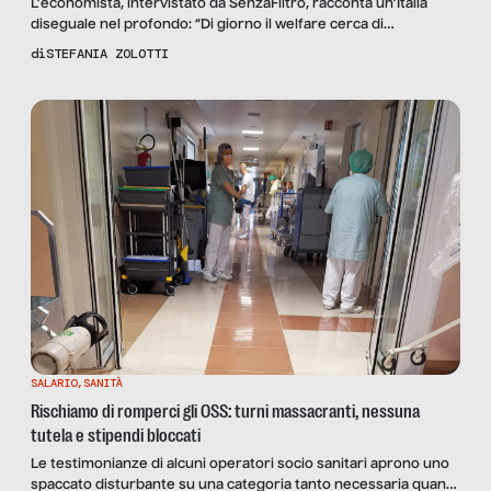
L’economista, intervistato da SenzaFiltro, racconta un’Italia
diseguale nel profondo: “Di giorno il welfare cerca di
aggiustare, di notte il sistema di mercato smantella quanto
di
STEFANIA ZOLOTTI
fatto, e si riparte ogni volta da capo”. E non risparmia le
imprese
SALARIO
,
SANITÀ
Rischiamo di romperci gli OSS: turni massacranti, nessuna
tutela e stipendi bloccati
Le testimonianze di alcuni operatori socio sanitari aprono uno
spaccato disturbante su una categoria tanto necessaria quanto