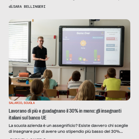
data per scontata.
di
SARA BELLINGERI
SALARIO
,
SCUOLA
Lavorano di più e guadagnano il 30% in meno: gli insegnanti
italiani sul banco UE
La scuola azienda è un assegnificio? Esiste davvero chi sceglie
di insegnare pur di avere uno stipendio più basso del 30%
rispetto alla media europea? Parliamo del ruolo dell’istituzione