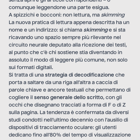
senza aprire gli articoli corrispondenti – o
comunque leggendone una parte esigua.
A spizzichi e bocconi: non lettura, ma
skimming
La nuova pratica di lettura appena descritta ha un
nome e un indirizzo: si chiama
skimming
e si sta
ricavando uno spazio sempre più rilevante nel
circuito neurale deputato alla ricezione dei testi,
al punto che c’è chi sostiene stia diventando in
assoluto il modo di leggere più comune, non solo
sui formati digitali.
Si tratta di una
strategia di decodificazione
che
porta a saltare da una riga all’altra a caccia di
parole chiave e ancore testuali che permettano di
cogliere il
senso generale dello scritto
, con gli
occhi che disegnano tracciati a forma di F o di Z
sulla pagina. La tendenza è confermata da diversi
studi condotti nell’ultimo decennio con l’ausilio di
dispositivi di tracciamento oculare: gli utenti
dedicano fino all’80% del tempo di visualizzazione