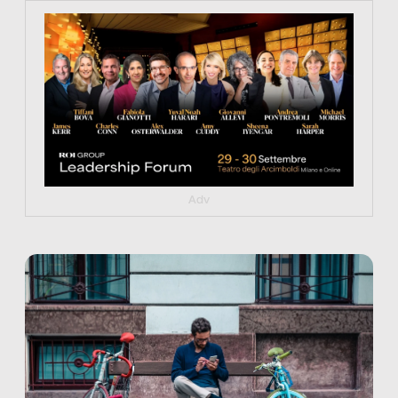
https://tinyurl.com/363fvfm9
Adv