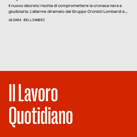
Il nuovo decreto rischia di compromettere la cronaca nera e
giudiziaria. L’allarme diramato dal Gruppo Cronisti Lombardi e
dall’Associazione Lombarda dei Giornalisti: “Ma una parte della
di
SARA BELLINGERI
Giustizia non è d’accordo, mentre una parte dei giornali lo è”.
Intervistiamo Fabrizio Cassinelli dell’ANSA, Maria Fiore de “La
Scopri
la Rivista
Provincia Pavese” e Cesare Giuzzi del “Corriere della Sera”.
NUMERO 116 –
CAVALLI DI
BATTAGLIA
Il Lavoro
Quotidiano