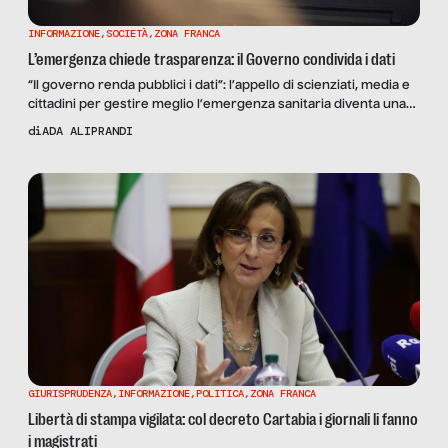
INFORMAZIONE
,
SOCIETÀ
,
ZONA FRANCA
L’emergenza chiede trasparenza: il Governo condivida i dati
“Il governo renda pubblici i dati”: l’appello di scienziati, media e
cittadini per gestire meglio l’emergenza sanitaria diventa una
campagna online, a cui anche SenzaFiltro ha scelto di
di
ADA ALIPRANDI
partecipare come promotore.
GIURISPRUDENZA
,
INFORMAZIONE
,
POLITICA
,
ZONA FRANCA
Libertà di stampa vigilata: col decreto Cartabia i giornali li fanno
i magistrati