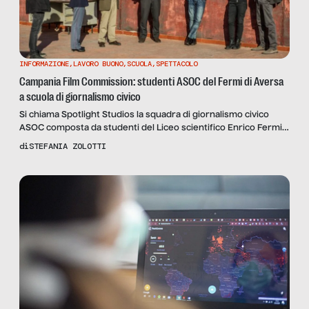
INFORMAZIONE
,
LAVORO BUONO
,
SCUOLA
,
SPETTACOLO
Campania Film Commission: studenti ASOC del Fermi di Aversa
a scuola di giornalismo civico
Si chiama Spotlight Studios la squadra di giornalismo civico
ASOC composta da studenti del Liceo scientifico Enrico Fermi
di Aversa: ha messo a disamina la spesa di 4,2 milioni di euro
di
STEFANIA ZOLOTTI
per l’hub dell’audiovisivo a Napoli. L’intervista a Maurizio
Gemma e Francesco Pastore, della Campania Film Commission,
e alle docenti responsabili del progetto, Annagrazia Rambone
[…]