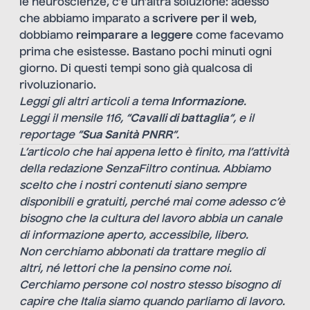
le neuroscienze, c’è un’altra soluzione: adesso
che abbiamo imparato a
scrivere per il web
,
dobbiamo
reimparare a leggere
come facevamo
prima che esistesse. Bastano pochi minuti ogni
giorno. Di questi tempi sono già qualcosa di
rivoluzionario.
Leggi gli altri articoli a tema
Informazione
.
Leggi il mensile 116, “
Cavalli di battaglia
“, e il
reportage “
Sua Sanità PNRR
“.
L’articolo che hai appena letto è finito, ma l’attività
della redazione SenzaFiltro continua. Abbiamo
scelto che i nostri contenuti siano sempre
disponibili e gratuiti, perché mai come adesso c’è
bisogno che la cultura del lavoro abbia un canale
di informazione aperto, accessibile, libero.
Non cerchiamo abbonati da trattare meglio di
altri, né lettori che la pensino come noi.
Cerchiamo persone col nostro stesso bisogno di
capire che Italia siamo quando parliamo di lavoro.