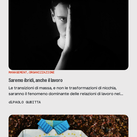
MANAGEMENT
,
ORGANIZZAZIONE
Saremo ibridi, anche il lavoro
Le transizioni di massa, e non le trasformazioni di nicchia,
saranno il fenomeno dominante delle relazioni di lavoro nel
terzo decennio del Duemila. La progettualità e la lungimiranza
di
PAOLO GUBITTA
che saprà esprimere la contrattazione collettiva (nazionale,
territoriale o aziendale variamente combinata) saranno le
variabili che influenzeranno le possibilità delle imprese di
intraprendere percorsi di innovazione, e […]