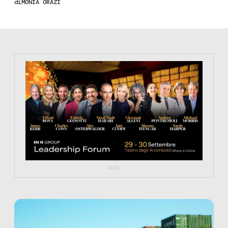
di
MONIA ORAZI
https://tinyurl.com/363fvfm9
Adv