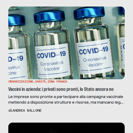
ORGANIZZAZIONE
,
SANITÀ
,
ZONA FRANCA
Vaccini in azienda: i privati sono pronti, lo Stato ancora no
Le imprese sono pronte a partecipare alla campagna vaccinale
mettendo a disposizione strutture e risorse, ma mancano leggi
e protocolli. Tra le questioni aperte responsabilità penale, civile
di
ANDREA BALLONE
e privacy.