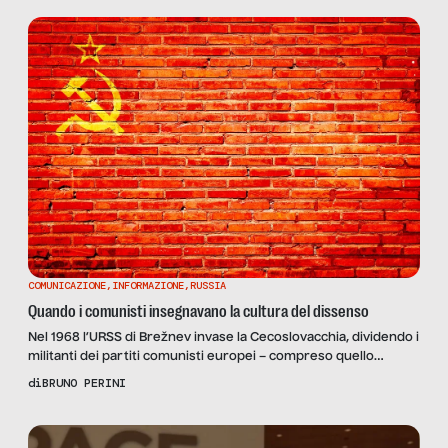
COMUNICAZIONE
,
INFORMAZIONE
,
RUSSIA
Quando i comunisti insegnavano la cultura del dissenso
Nel 1968 l’URSS di Brežnev invase la Cecoslovacchia, dividendo i
militanti dei partiti comunisti europei – compreso quello
italiano. La prima critica strutturata alle politiche sovietiche
di
BRUNO PERINI
giunse proprio dagli intellettuali di estrema sinistra del
“manifesto”. Qual è lo stato di salute della cultura del dissenso
in Russia, oggi?