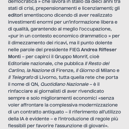
democratica » che lavora in stallo da dieci anni tra
stati di crisi, prepensionamenti e licenziamenti; gli
editori
smentiscono dicendo di aver realizzato
investimenti enormi per un’informazione libera e
di qualità, garantendo al meglio l’occupazione,
«pur in un contesto economico drammatico » per
il dimezzamento dei ricavi, ma il punto dolente
nelle parole del presidente FIEG
Andrea Riffeser
Monti
– per capirci il Gruppo Monrif, cioè
Editoriale nazionale, che pubblica
Il Resto del
Carlino
,
la
Nazione
di Firenze,
Il Giorno
di Milano e
Il Telegrafo
di Livorno, tutta quella rete che porta
il nome di QN,
Quotidiano Nazionale
– è il
rinfacciare ai giornalisti di aver rivendicato
sempre e solo miglioramenti economici «senza
voler affrontare la complessiva modernizzazione
di un contratto antiquato – il riferimento all’utilizzo
della IA è evidente – e l’introduzione di regole più
flessibili per favorire l’assunzione di giovani».