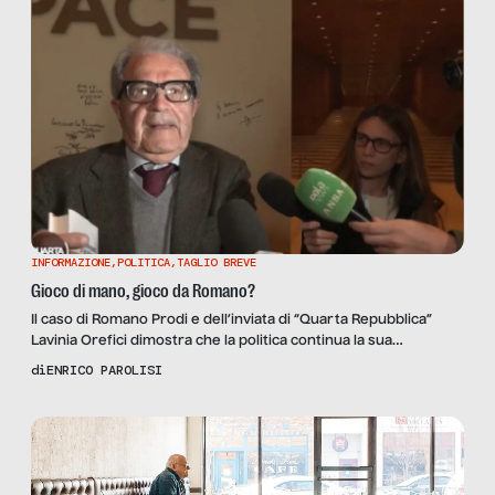
INFORMAZIONE
,
POLITICA
,
TAGLIO BREVE
Gioco di mano, gioco da Romano?
Il caso di Romano Prodi e dell’inviata di “Quarta Repubblica”
Lavinia Orefici dimostra che la politica continua la sua
tradizione di aggressioni ai giornalisti, e che il giornalismo viene
di
ENRICO PAROLISI
difeso solo quando serve per mettere in imbarazzo un
avversario. Un altro dei tristi primati italiani sull’informazione.
che dovrebbe far riflettere