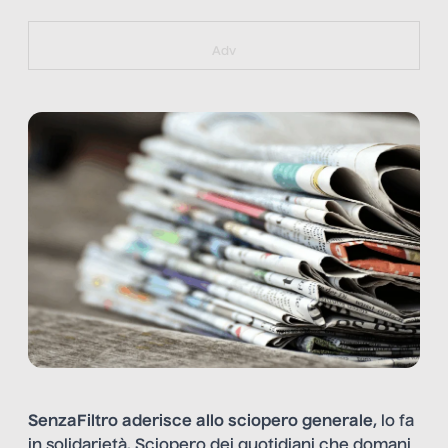
https://bit.ly/muster_aggiornamento
Adv
SenzaFiltro aderisce allo sciopero generale
, lo fa
in solidarietà. Sciopero dei quotidiani che domani