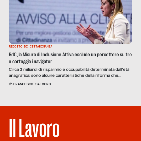
REDDITO DI CITTADINANZA
RdC, la Misura di Inclusione Attiva esclude un percettore su tre
e corteggia i navigator
Circa 3 miliardi di risparmio e occupabilità determinata dall’età
anagrafica: sono alcune caratteristiche della riforma che
sostituirà il RdC. Le opinioni di Enrica Alterio, di A.N.N.A., e
di
FRANCESCO SALVORO
Guido Lutrario, di USB
Il Lavoro