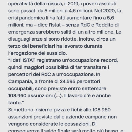
operatività della misura, il 2019, i poveri assoluti
sono passati da 5 milioni a 4,6 milioni. Nel 2020, la
crisi pandemica li ha fatti aumentare fino a 5,6
milioni, ma – dice l’Istat – senza RdC e Reddito di
emergenza sarebbero saliti di un altro milione. Le
disuguaglianze si sono ridotte. Inoltre,
circa un
terzo dei beneficiari ha lavorato durante
l’erogazione del sussidio
.
“I dati ISTAT registrano un’occupazione record,
quindi maggiori possibilità di far transitare i
percettori del RdC a un’occupazione. In
Campania, a fronte di 24.595 percettori
occupabili, sono previste entro settembre
108.960 assunzioni (…). Il lavoro c’è e anche
tanto.”
Si mettono insieme pizza e fichi: alle 108.960
assunzioni previste dalle aziende campane
non
vengono considerate le cessazioni
. Di
conseguenza il saldo finale sarà molto più basso, e