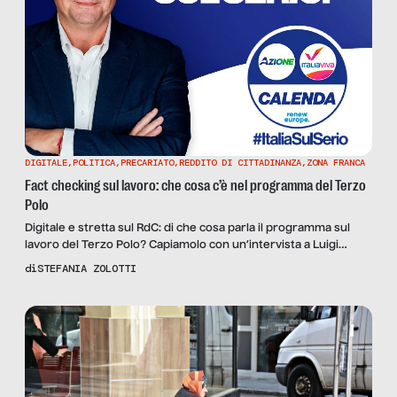
DIGITALE
,
POLITICA
,
PRECARIATO
,
REDDITO DI CITTADINANZA
,
ZONA FRANCA
Fact checking sul lavoro: che cosa c’è nel programma del Terzo
Polo
Digitale e stretta sul RdC: di che cosa parla il programma sul
lavoro del Terzo Polo? Capiamolo con un’intervista a Luigi
Marattin di Italia Viva, soprattutto per il peso centrale dato al
di
STEFANIA ZOLOTTI
lavoro autonomo: “Resistenze a politiche più giuste per gli
autonomi vengono da chi pensa che il lavoro-principe sia quello
dipendente, non dalle lobby”.