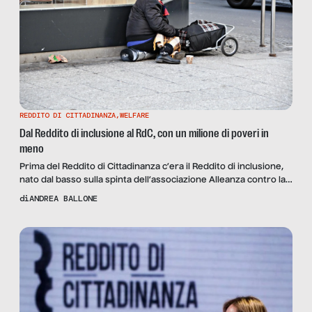
REDDITO DI CITTADINANZA
,
WELFARE
Dal Reddito di inclusione al RdC, con un milione di poveri in
meno
Prima del Reddito di Cittadinanza c’era il Reddito di inclusione,
nato dal basso sulla spinta dell’associazione Alleanza contro la
povertà: scopriamo quali differenze ci sono tra i due e le
di
ANDREA BALLONE
possibili migliorie al RdC con il membro del comitato esecutivo
dell’Alleanza Oriano Giovanelli.