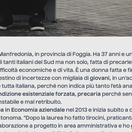
Manfredonia, in provincia di Foggia. Ha 37 anni e u
i tanti italiani del Sud ma non solo, fatta di precarie
fficoltà economiche e di vita. È una donna fatta e f
stino di incertezze con migliaia di
giovani
, in un’a
tutta italiana, perché non indica più tanto l’età an
dizione esistenziale forzata
,
precaria
perché senz
stabile e mal retribuito.
ea in Economia aziendale
nel 2013 e inizia subito a 
tonoma. “Dopo la laurea ho fatto tirocini, praticant
llaborazione a progetto in area amministrativa e ho 