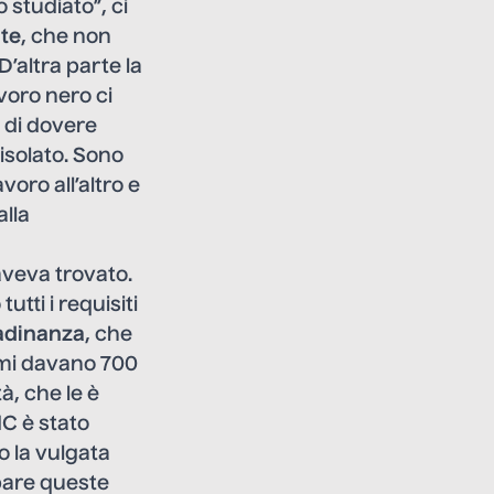
 studiato”, ci
ate
, che non
D’altra parte la
avoro nero ci
o di dovere
isolato. Sono
voro all’altro e
alla
aveva trovato.
utti i requisiti
tadinanza
, che
e mi davano 700
à, che le è
dC è stato
o la vulgata
ppare queste