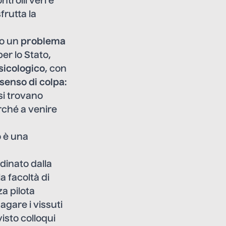
ntrolli veri e
frutta la
to un
problema
er lo Stato,
sicologico
, con
senso di colpa
:
si trovano
rché a venire
o è una
dinato dalla
a facoltà di
a pilota
agare i vissuti
isto colloqui