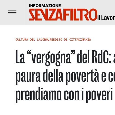
Menu
Il Lavo
CULTURA DEL LAVORO
,
REDDITO DI CITTADINANZA
La “vergogna” del RdC:
paura della povertà e c
prendiamo con i poveri