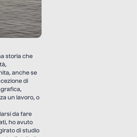
na storia che
tà,
inita, anche se
ccezione di
agrafica,
a un lavoro, o
darsi da fare
ati, ho avuto
girato di studio