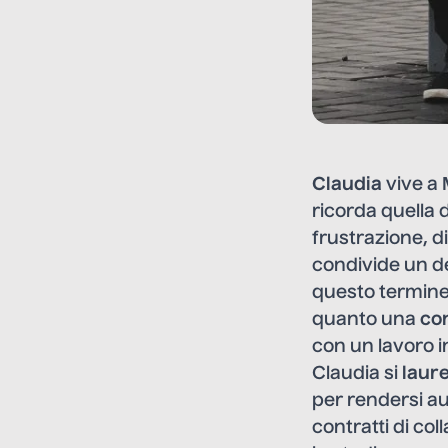
Claudia
vive a 
ricorda quella d
frustrazione, di
condivide un de
questo termine 
quanto una
con
con un lavoro in
Claudia si
laur
per rendersi au
contratti di co