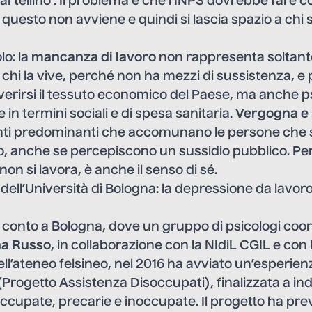
 cartellino’. Il problema è che l’INPS dovrebbe fare co
 questo non avviene e quindi si lascia spazio a chi s
lo: la
mancanza di lavoro
non rappresenta soltan
hi la vive, perché non ha mezzi di sussistenza, e p
erirsi il tessuto economico del Paese, ma anche
p
in termini sociali e di spesa sanitaria.
Vergogna e 
nti predominanti che accomunano le persone che 
o, anche se percepiscono un sussidio pubblico. Pe
n si lavora, è anche il senso di sé.
 dell’Università di Bologna: la depressione da lavor
 conto a Bologna, dove un gruppo di psicologi coor
a Russo
, in collaborazione con la NIdiL CGIL e con l
ll’ateneo felsineo, nel 2016 ha avviato un’esperienz
Progetto Assistenza Disoccupati), finalizzata a ind
ccupate, precarie e inoccupate. Il progetto ha prev