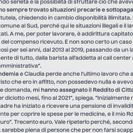
do serietà e la possibilità di sfruttare ciò che avevo
ho sempre trovato situazioni precarie e sottopag
tela, chiedendo in cambio disponibilità illimitata. 
mune al Sud, perché qui le situazioni illegali e il l
ti. A me, per poter lavorare, è addirittura capitat
e del compenso ricevuto. E non sono certo un caso 
sì per sei anni, dal 2013 al 2019, passando da un la
e di tutto, dalla barista all’addetta al call center 
amministrativa”.
ndemia
e Claudia perde anche l’ultimo lavoro che 
isto che ero in affitto, non possedevo nulla e avevo t
fare domanda,
mi hanno assegnato il Reddito di Cit
r diciotto mesi, fino al 2021”, spiega. “Inizialment
adre ha iniziato a ricevere una pensione di invalidit
nte per coprire le spese per le medicine, e il mio R
uro”. Trecento euro. Vale ripeterlo perché, second
lia sarebbe piena di persone che per non farsi sca