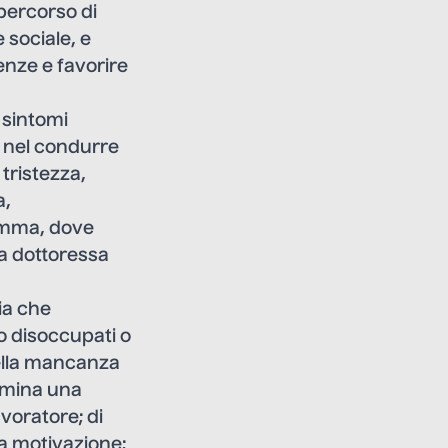
 percorso di
 sociale, e
enze e favorire
 sintomi
i, nel condurre
 tristezza,
a,
omma, dove
la dottoressa
sia che
o disoccupati o
della mancanza
ermina una
voratore; di
la motivazione;