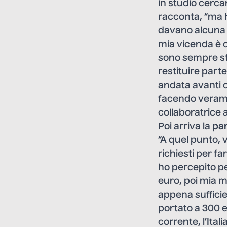
in studio cercan
racconta, “ma
davano alcuna tu
mia vicenda è co
sono sempre sta
restituire part
andata avanti co
facendo verament
collaboratrice 
Poi arriva la
pa
“A quel punto, v
richiesti per 
ho percepito pe
euro, poi mia m
appena sufficie
portato a 300 e
corrente, l’Ita