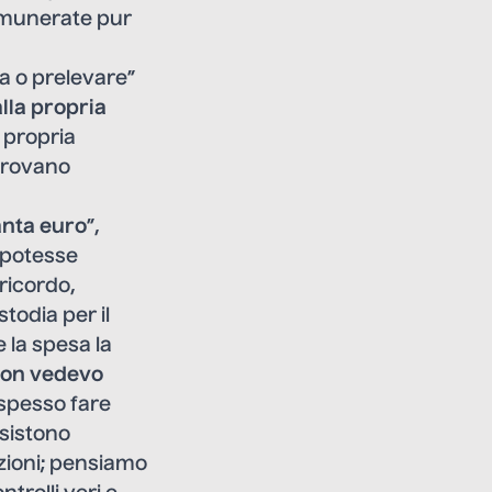
remunerate pur
sa o prelevare”
lla propria
 propria
 trovano
anta euro
”,
 potesse
ricordo,
todia per il
 la spesa la
on vedevo
 spesso fare
esistono
azioni; pensiamo