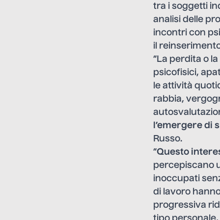
tra i soggetti i
analisi delle p
incontri con ps
il reinseriment
“La perdita o l
psicofisici, apa
le attività quot
rabbia, vergogn
autosvalutazio
l’emergere di 
Russo.
“
Questo interes
percepiscano un
inoccupati senz
di lavoro hanno
progressiva rid
tipo personale,