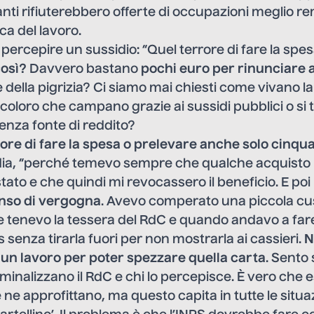
nti rifiuterebbero offerte di occupazioni meglio 
ica del lavoro.
percepire un sussidio: “Quel terrore di fare la spe
osì?
Davvero bastano
pochi euro per rinunciare a
della pigrizia? Ci siamo mai chiesti come vivano la
i coloro che campano grazie ai sussidi pubblici o si
enza fonte di reddito?
rrore di fare la spesa o prelevare anche solo cinqu
ia, “perché temevo sempre che qualche acquisto
ato e che quindi mi revocassero il beneficio. E poi 
nso di vergogna
. Avevo comperato una piccola cus
tenevo la tessera del RdC e quando andavo a fare
 senza tirarla fuori per non mostrarla ai cassieri.
N
e un lavoro per poter spezzare quella carta
. Sento
iminalizzano il RdC e chi lo percepisce. È vero che 
ne approfittano, ma questo capita in tutte le situ