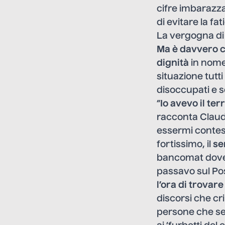
cifre imbarazza
di evitare la fat
La vergogna di 
Ma è davvero c
dignità
in nome 
situazione tutt
disoccupati e s
“
Io avevo il te
racconta Claud
essermi contest
fortissimo, il
se
bancomat dove 
passavo sul Pos
l’ora di trovar
discorsi che cr
persone che se 