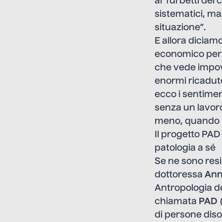
ai ‘furbetti del
sistematici, ma
situazione”.
E allora diciamo
economico per c
che vede impov
enormi ricadute 
ecco i sentime
senza un lavor
meno, quando no
Il progetto PAD
patologia a sé
Se ne sono resi
dottoressa
Ann
Antropologia de
chiamata
PAD
(
di persone diso