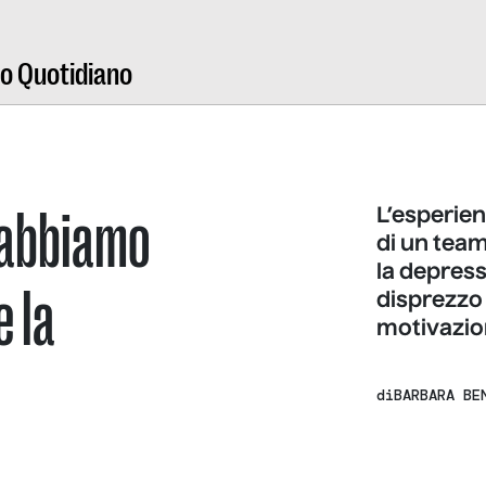
ro Quotidiano
 abbiamo
L’esperien
di un team
la depress
e la
disprezzo 
motivazio
di
BARBARA BE