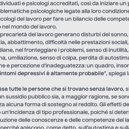
ndividuati e psicologi accreditati, così da iniziare un
roblematiche psicologiche legate alla loro condizione
icologi del lavoro per fare un bilancio delle compet
o nel mondo del lavoro.
a precarietà del lavoro generano disturbi del sonno,
tia, abbattimento, difficoltà nelle prestazioni social
idiane, nel fronteggiare i problemi, senso di inutilità,
a, umiliazione, senso di colpa, perdita di autostim
ne e percezione d’inadeguatezza: un quadro, ins
sintomi depressivi è altamente probabile
”, spiega 
sa tutte le persone che si trovano senza lavoro
, 
 sussidio pubblico sia, a maggior ragione, se son
a alcuna forma di sostegno al reddito. Gli effetti 
 un’incidenza di tipo professionale, poiché si det
uzione delle conoscenze e delle competenze del la
 perché agiscono, come detto, sull’autostima e sul