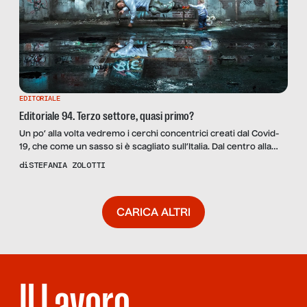
EDITORIALE
Editoriale 94. Terzo settore, quasi primo?
Un po’ alla volta vedremo i cerchi concentrici creati dal Covid-
19, che come un sasso si è scagliato sull’Italia. Dal centro alla
periferia, la società e le città potrebbero cambiare assetti e
di
STEFANIA ZOLOTTI
vibrazioni – non si sa per quanto, ma non sarà breve – e faremo
bene a registrare ogni sussulto perché mai come dentro […]
CARICA ALTRI
Il Lavoro