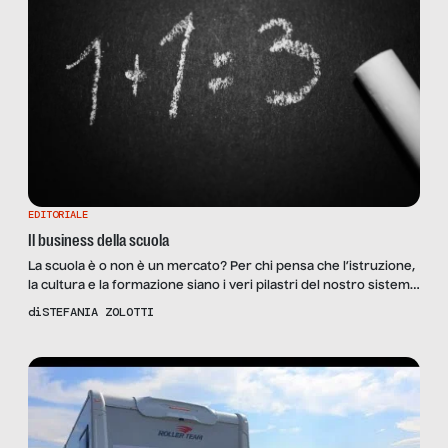
EDITORIALE
Il business della scuola
La scuola è o non è un mercato? Per chi pensa che l’istruzione,
la cultura e la formazione siano i veri pilastri del nostro sistema
scolastico abbiamo, purtroppo, alcune sorprese. La redazione
di
STEFANIA ZOLOTTI
e i giornalisti di SenzaFiltro che hanno lavorato a questo
numero sono convinti che quanto abbiamo fatto emergere sia
solo una parte del […]