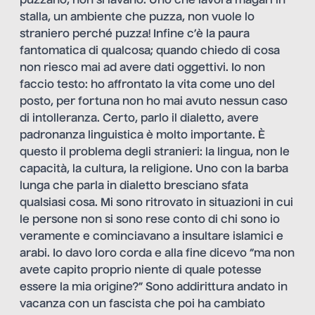
puzzano, non si lavano. Uno che lavora magari in
stalla, un ambiente che puzza, non vuole lo
straniero perché puzza! Infine c’è la paura
fantomatica di qualcosa; quando chiedo di cosa
non riesco mai ad avere dati oggettivi. Io non
faccio testo: ho affrontato la vita come uno del
posto, per fortuna non ho mai avuto nessun caso
di intolleranza. Certo, parlo il dialetto, avere
padronanza linguistica è molto importante. È
questo il problema degli stranieri: la lingua, non le
capacità, la cultura, la religione. Uno con la barba
lunga che parla in dialetto bresciano sfata
qualsiasi cosa. Mi sono ritrovato in situazioni in cui
le persone non si sono rese conto di chi sono io
veramente e cominciavano a insultare islamici e
arabi. Io davo loro corda e alla fine dicevo “ma non
avete capito proprio niente di quale potesse
essere la mia origine?” Sono addirittura andato in
vacanza con un fascista che poi ha cambiato