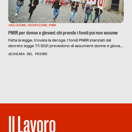
INCLUSIONE
,
OCCUPAZIONE
,
PNRR
PNRR per donne e giovani: chi prende i fondi poi non assume
Fatta la legge, trovata la deroga. I fondi PNRR stanziati dal
decreto legge 77/2021 prevedono di assumere donne e giovani
nella misura di almeno il 30%, ma ci sono più eccezioni che
di
CHIARA DEL PRIORE
regole, con due aziende su tre che non rispettano i vincoli
previsti
Scopri
la Rivista
NUMERO 64 –
STRANIERO
SARAI TU
Il Lavoro