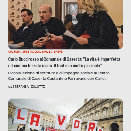
CULTURA
,
SPETTACOLO
,
TAGLIO BREVE
Carlo Buccirosso al Comunale di Caserta: “La vita è imperfetta
e il cinema forza la mano. Il teatro è molto più reale”
Piccola lezione di scrittura e di impegno sociale al Teatro
Comunale di Caserta Costantino Parravano con Carlo
Buccirosso, che durante Il Salotto a teatro incontra il pubblico
di
STEFANIA ZOLOTTI
prima dello spettacolo. L’attore incanta e non risparmia la sua
idea di arte e di legame con la realtà.