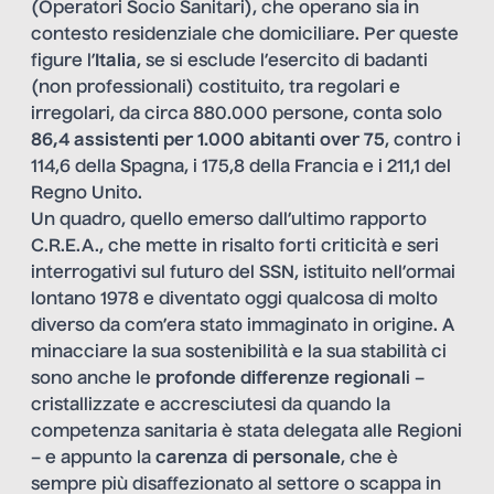
(Operatori Socio Sanitari), che operano sia in
contesto residenziale che domiciliare. Per queste
figure l’
Italia
, se si esclude l’esercito di badanti
(non professionali) costituito, tra regolari e
irregolari, da circa 880.000 persone, conta solo
86,4 assistenti per 1.000 abitanti over 75
, contro i
114,6 della Spagna, i 175,8 della Francia e i 211,1 del
Regno Unito.
Un quadro, quello emerso dall’ultimo rapporto
C.R.E.A., che mette in risalto forti criticità e seri
interrogativi sul futuro del SSN, istituito nell’ormai
lontano 1978 e diventato oggi qualcosa di molto
diverso da com’era stato immaginato in origine. A
minacciare la sua sostenibilità e la sua stabilità ci
sono anche le
profonde differenze regional
i –
cristallizzate e accresciutesi da quando la
competenza sanitaria è stata delegata alle Regioni
– e appunto la
carenza di personale
, che è
sempre più disaffezionato al settore o scappa in