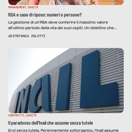
MANAGEMENT
,
SANITÀ
RSA e case di riposo: numeri o persone?
La gestione di un’RSA deve conferire il massimo valore
all’ultimo periodo della vita dei suoi ospiti. Un obiettivo che
rischia di eclissarsi dietro la gestione ospedaliera e la marea
di
STEFANIA ZOLOTTI
del COVID-19.
CONTRATTI
,
SANITÀ
Il paradosso dell’Inail che assume senza tutele
Eroi senza tutela. Perennemente sottorganico, l’Inail assume