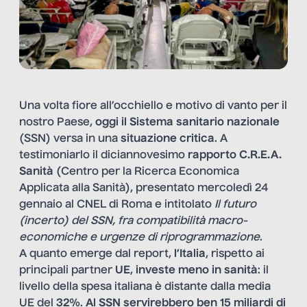
Una volta fiore all’occhiello e motivo di vanto per il
nostro Paese,
oggi il Sistema sanitario nazionale
(SSN) versa in una
situazione critica
. A
testimoniarlo il diciannovesimo
rapporto C.R.E.A.
Sanità
(Centro per la Ricerca Economica
Applicata alla Sanità), presentato mercoledì 24
gennaio al CNEL di Roma e intitolato
Il futuro
(incerto) del SSN, fra compatibilità macro-
economiche e urgenze di riprogrammazione
.
A quanto emerge dal report,
l’Italia
, rispetto ai
principali partner
UE
,
investe meno in sanità
: il
livello della spesa italiana è distante dalla media
UE del
32%
.
Al SSN servirebbero ben 15 miliardi di