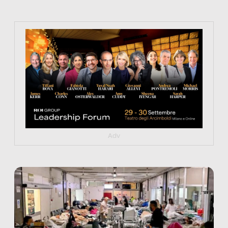
https://tinyurl.com/363fvfm9
Adv