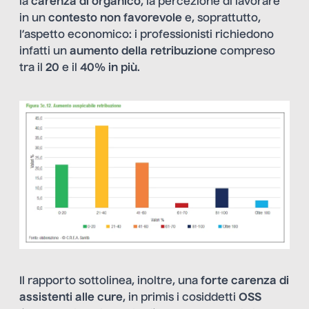
la
carenza di organico
, la percezione di lavorare
in un
contesto non favorevole
e, soprattutto,
l’aspetto economico: i professionisti richiedono
infatti un
aumento della retribuzione
compreso
tra il
20
e il
40% in più
.
Il rapporto sottolinea, inoltre, una
forte carenza di
assistenti alle cure
, in primis i cosiddetti
OSS