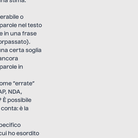
una stima:
erabile o
parole nel testo
e in una frase
sorpassato).
una certa soglia
 ancora
 parole in
 come “errate”
SAP, NDA,
 È possibile
conta: è la
pecifico
cui ho esordito