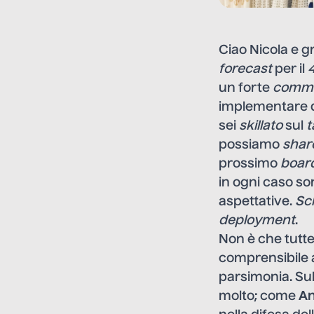
Ciao Nicola e g
forecast
per il
un forte
commi
implementare 
sei
skillato
sul
t
possiamo
shar
prossimo
boar
in ogni caso s
aspettative.
Sc
deployment
.
Non è che tutte 
comprensibile a
parsimonia. Sul
molto; come
An