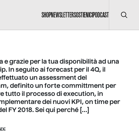
SHOP
NEWSLETTER
SOSTIENICI
PODCAST
Cerca
a e grazie per la tua disponibilità ad una
. In seguito ai forecast per il 4Q, il
effettuato un assessment del
m, definito un forte committment per
re tutto il processo di execution, in
mplementare dei nuovi KPI, on time per
 del FY 2018. Sei qui perché […]
NDE