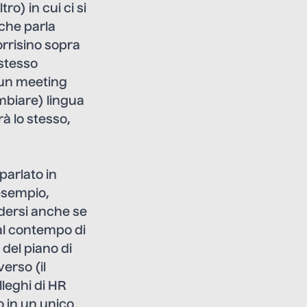
o) in cui ci si
che parla
orrisino sopra
 stesso
 un meeting
biare) lingua
à lo stesso,
parlato in
esempio,
dersi anche se
 al contempo di
 del piano di
erso (il
lleghi di HR
no in un unico