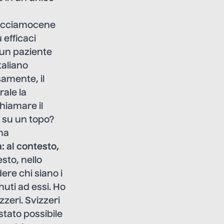
 facciamocene
 efficaci
e un paziente
taliano
samente, il
rale la
chiamare il
 su un topo?
una
 al contesto,
sto, nello
ere chi siano i
nuti ad essi. Ho
zeri. Svizzeri
 stato possibile