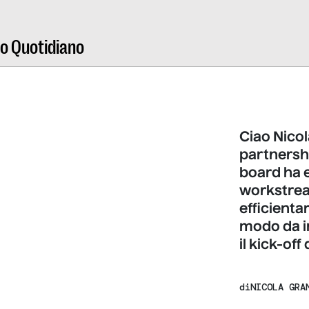
ro Quotidiano
Ciao Nicol
partnership
board ha 
workstrea
efficienta
modo da i
il kick-off
di
NICOLA GRA