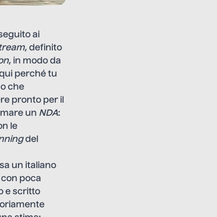
 seguito ai
tream
, definito
on
, in modo da
 qui perché tu
do che
e pronto per il
firmare un
NDA
:
n le
nning
del
sa un italiano
e con poca
o e scritto
itoriamente