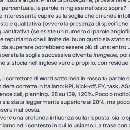
lla nostra lingua. Prima di proseguire, prova a fare 
 percentuale, le parole in inglese nel testo sopra?
interessante capire se la soglia che ci rende intoll
sto è qualitativa (ovvero la presenza di specifiche 
quantitativa (se esiste un numero di parole anglofil
le reputiamo che il limite del buon gusto sia stato 
e da superare potrebbero essere più di una: entro 
 superata la soglia successiva diventa
itanglese
, poi
ne si sfocia nell’inglese vero e proprio, con residue
 il correttore di Word sottolinea in rosso 15 parole
idera corrette in italiano: KPI, Kick-off, FY, task, A
nce call, planning. 28 su 139, il 20%. Poco o molto?
a sia stata leggermente superiore al 20%, ma poco 
sere mal posta.
ere una profonda influenza sulla risposta, sia lo s
liamo ed il
contesto in cui lo usiamo
. La frase con 