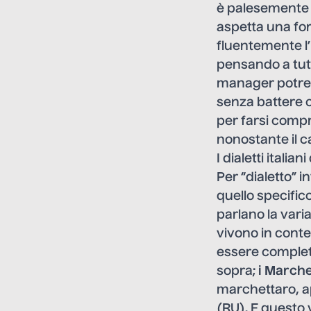
è palesemente f
aspetta una fo
fluentemente l’
pensando a tutt
manager potre
senza battere 
per farsi compr
nonostante il c
I dialetti italian
Per “dialetto” i
quello specific
parlano la var
vivono in contes
essere completa
sopra;
i Marche
marchettaro, ap
(RU). E questo v