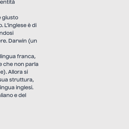
dentità
è giusto
. L’inglese è di
endosi
ere. Darwin (un
a lingua franca,
te che non parla
). Allora si
sua struttura,
ingua inglesi.
liano e del