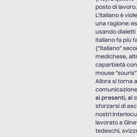
posto di lavoro.
L’italiano è vi
una ragione: esis
usando dialetti 
italiano fa più
(“italiano” sec
medichese, altr
caparbietà con c
mouse “souris”
Allora si torna 
comunicazione 
ai presenti, ai 
sforzarsi di as
nostri interloc
lavorato a Gine
tedeschi, svizze