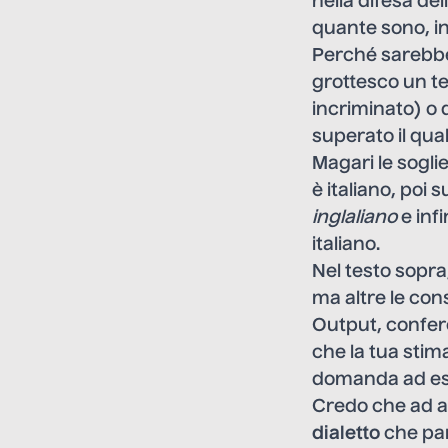
nella difesa de
quante sono, in
Perché sarebbe 
grottesco un te
incriminato) o 
superato il qua
Magari le sogli
è italiano, poi
inglaliano
e infi
italiano.
Nel testo sopra,
ma altre le cons
Output, confere
che la tua stim
domanda ad es
Credo che ad av
dialetto
che par