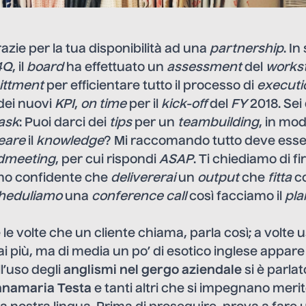
razie per la tua disponibilità ad una
partnership
. In
4Q
, il
board
ha effettuato un
assessment
del
works
ttment
per efficientare tutto il processo di
executi
dei nuovi
KPI
,
on time
per il
kick-off
del
FY
2018. Sei
ask
: Puoi darci dei
tips
per un
teambuilding
, in mo
eare
il
knowledge
? Mi raccomando tutto deve esser
dmeeting
, per cui rispondi
ASAP
. Ti chiediamo di 
ono confidente che
delivererai
un
output
che
fitta
co
heduliamo
una
conference call
così facciamo il
pla
le volte che un cliente chiama, parla così; a volte u
i più, ma di media un po’ di esotico inglese appar
l’uso degli
anglismi nel gergo aziendale
si è parlat
namaria Testa
e tanti altri che si impegnano mer