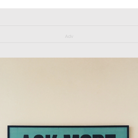
y/muster_aggiornamento
Adv