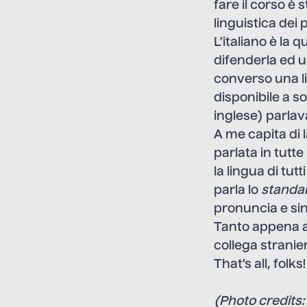
fare il corso è 
linguistica dei 
L’italiano è la 
difenderla ed us
converso una li
disponibile a 
inglese) parlava
A me capita di l
parlata in tutte
la lingua di tutt
parla lo
standa
pronuncia e sin
Tanto appena ap
collega stranie
That’s all, folks!
(Photo credits