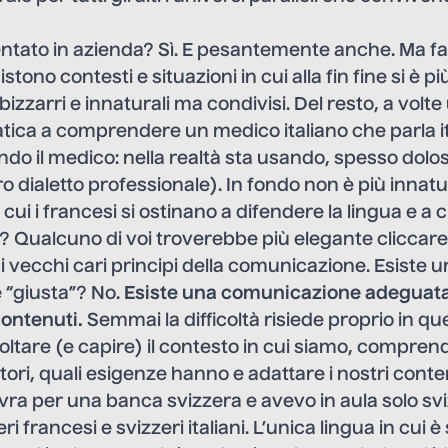
olentato in azienda? Sì. E pesantemente anche. Ma
tono contesti e situazioni in cui alla fin fine si è più
bizzarri e innaturali ma condivisi. Del resto, a volt
 fatica a comprendere un medico italiano che parla i
ondo il medico: nella realtà sta usando, spesso dolo
o dialetto professionale). In fondo non è più innatu
ui i francesi si ostinano a difendere la lingua e a 
? Qualcuno di voi troverebbe più elegante cliccare
ai vecchi cari principi della comunicazione. Esiste 
“giusta”? No.
Esiste una comunicazione adeguata:
contenuti.
Semmai la difficoltà risiede proprio in que
coltare (e capire) il contesto in cui siamo, comprend
utori, quali esigenze hanno e adattare i nostri conte
vra per una banca svizzera e avevo in aula solo sviz
ri francesi e svizzeri italiani. L’unica lingua in cui è