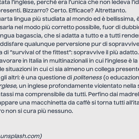
stata l’inglese, perché era l’unica che non ledeva l’i
presenti. Bizzarro? Certo. Efficace? Altrettanto.
quarta lingua più studiata al mondo ed è bellissima, 
arla nel modo più corretto possibile, fuor di dubbio
ngua bagascia, che si adatta a tutto e a tutti rend
soddisfare qualunque perversione pur di sopravviv
 di “survival of the fittest”: sopravvive il più adatto.
avorare in Italia in multinazionali in cui l’inglese è l
 le situazioni in cui ci sia almeno un collega presen
i gli altri: è una questione di
politeness
(o educazione
rglese
, un inglese profondamente violentato nella 
tassi ma comprensibile da tutti. Perfino dai madrel
pare una macchinetta da caffè si torna tutti all’ita
ro non si cura più nessuno.
: unsplash.com)