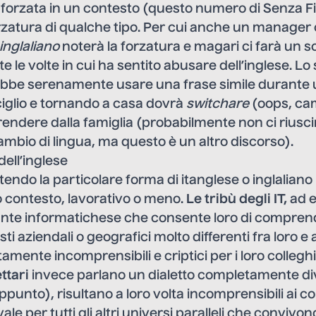
orzata in un contesto (questo numero di Senza Filtr
rzatura di qualche tipo. Per cui anche un manager 
inglaliano
noterà la forzatura e magari ci farà un s
e le volte in cui ha sentito abusare dell’inglese. Lo
bbe serenamente usare una frase simile durante
ciglio e tornando a casa dovrà
switchare
(oops, cam
endere dalla famiglia (probabilmente non ci riuscir
ambio di lingua, ma questo è un altro discorso).
i dell’inglese
ntendo la particolare forma di itanglese o inglaliano 
o contesto, lavorativo o meno.
Le tribù degli IT,
ad 
iante informatichese che consente loro di compren
ti aziendali o geografici molto differenti fra loro e
mente incomprensibili e criptici per i loro colleghi
ttari
invece parlano un dialetto completamente div
punto), risultano a loro volta incomprensibili ai co
ale per tutti gli altri universi paralleli che convivo