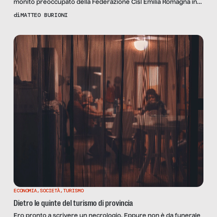
monito preoccupato della Federazione Cisl Emilia Romagna in
merito alla difficoltà di diffondere una cultura legata ai diritti del
di
MATTEO BURIONI
lavoro nelle aziende cinesi che stanno sensibilmente
aumentando sul territorio. I dati della camera di commercio
parlano da soli: circa 50.000 imprenditori nati in Cina ma attivi in
[…]
ECONOMIA
,
SOCIETÀ
,
TURISMO
Dietro le quinte del turismo di provincia
Ero pronto a scrivere un necrologio. Eppure non è da funerale