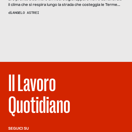
il clima che si respira lungo la strada che costeggia le Terme
Bonifacio VIII, nonostante il numero bassissimo di turisti che tra
di
ANGELO ASTREI
giugno e luglio di quest’anno ne hanno varcato gli archi di
ingresso e gli hotel non ancora completamente aperti.
Scopri
la Rivista
NUMERO 93 –
L’ITALIA DELLE
EMERGENZE
Il Lavoro
Quotidiano
SEGUICI SU