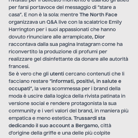
rivisitati per il delicato momento e usando gli atleti
per farsi portavoce del messaggio di “stare a
casa”. E non è la sola: mentre
The North Face
organizzava un Q&A live con la scalatrice Emily
Harrington per i suoi appassionati che hanno
dovuto rinunciare alle arrampicate,
Dior
raccontava dalla sua pagina Instagram come ha
riconvertito la produzione di profumi per
realizzare gel disinfettante da donare alle autorità
francesi.
Se è vero che gli
utenti
cercano contenuti che li
facciano restare “
informati, positivi, in salute e
occupati
”, la vera scommessa per i brand della
moda è uscire dalla logica della rivista patinata in
versione social e rendere protagonista la sua
community e i veri valori del brand, in maniera più
empatica e meno estetica.
Trussardi sta
dedicando il suo account a Bergamo
, città
d’origine della griffe e una delle più colpite