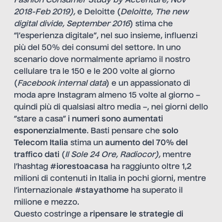
Fashion Consumer Study by Accenture, Nov
2018-Feb 2019
),
e Deloitte (
Deloitte, The new
digital divide, September 2016
) stima che
“l’esperienza digitale”, nel suo insieme, influenzi
più del 50% dei consumi del settore. In uno
scenario dove normalmente apriamo il nostro
cellulare tra le 150 e le 200 volte al giorno
(
Facebook internal data
) e un appassionato di
moda apre Instagram almeno 15 volte al giorno –
quindi più di qualsiasi altro media –, nei giorni dello
“stare a casa”
i numeri sono aumentati
esponenzialmente
. Basti pensare che
solo
Telecom Italia
stima un
aumento del 70% del
traffico dati
(
Il Sole 24 Ore, Radiocor
),
mentre
l’hashtag
#iorestoacasa
ha raggiunto oltre 1,2
milioni di contenuti in Italia in pochi giorni, mentre
l’internazionale
#stayathome
ha superato il
milione e mezzo.
Questo costringe a
ripensare le strategie di