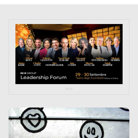
https://tinyurl.com/363fvfm9
Adv