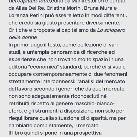
del capitale, lotte
,edito da Manifestolibri e curato
da
Alisa Del Re
,
Cristina Morini
,
Bruna Mura
e
Lorenza Perini
può essere letto in modi differenti,
che credo sia giusto presentare diversamente.
Critiche e proposte al capitalismo da
Lo sciopero
delle donne
In primo luogo il testo, come collezione di vari
studi, è
un’ampia panoramica di ricerche ed
esperienze
che non trovano molto spazio in una
editoria “economica” standard, perché ci si vuole
occupare contemporaneamente di due fenomeni
strettamente interconnessi:
l’analisi del mercato
del lavoro
secondo i generi che da quel mercato
non sono adeguatamente riconosciuti né
retribuiti rispetto al genere maschio-bianco-
etero, e gli
strumenti
a disposizione non solo per
riequilibrare
quella situazione di disparità, ma per
cambiarlo completamente, il mercato.
Il libro quindi si pone in una
prospettiva