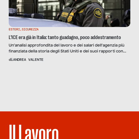
ESTERI
,
SICUREZZA
L’ICE era già in Italia: tanto guadagno, poco addestramento
Un’analisi approfondita del lavoro e dei salari dell’agenzia più
finanziata della storia degli Stati Uniti e dei suoi rapporti con
l’Italia: in un’America dal mercato del lavoro in sofferenza, la
di
ANDREA VALENTE
polizia di frontiera offre opportunità di carriera che fanno gola
a molti – a partire da 5.000 dollari al mese
Scopri
la Rivista
NUMERO 107
– UN POSTO
SICURO
Il Lavoro