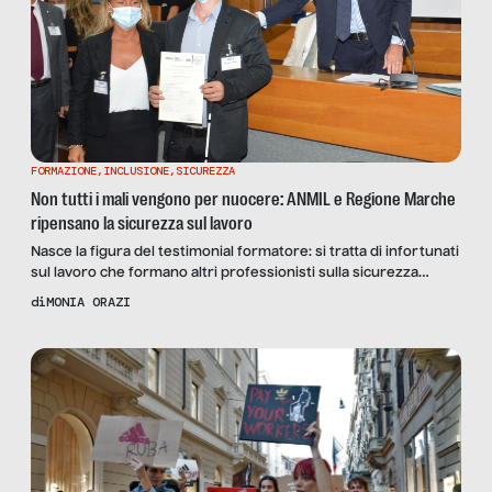
FORMAZIONE
,
INCLUSIONE
,
SICUREZZA
Non tutti i mali vengono per nuocere: ANMIL e Regione Marche
ripensano la sicurezza sul lavoro
Nasce la figura del testimonial formatore: si tratta di infortunati
sul lavoro che formano altri professionisti sulla sicurezza
grazie a un progetto di ANMIL, per ora riconosciuto solo nelle
di
MONIA ORAZI
Marche. Ne parlano Sergio Mustica di IRFA e Giuseppe Diamanti
di ANMIL.