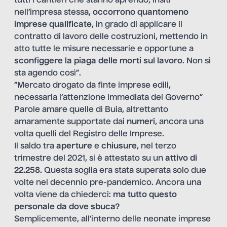
tutti i cantieri che stanno aprendo, insiti
nell’impresa stessa,
occorrono quantomeno
imprese qualificate
, in grado di applicare il
contratto di lavoro delle costruzioni, mettendo in
atto tutte le misure necessarie e opportune a
sconfiggere la piaga delle morti sul lavoro
. Non si
sta agendo così”.
“Mercato drogato da finte imprese edili,
necessaria l’attenzione immediata del Governo”
Parole amare quelle di Buia, altrettanto
amaramente supportate dai
numeri
, ancora una
volta quelli del Registro delle Imprese.
Il saldo tra
aperture
e
chiusure
, nel terzo
trimestre del 2021, si è attestato su un
attivo di
22.258
. Questa soglia era stata superata solo due
volte nel decennio pre-pandemico. Ancora una
volta viene da chiederci:
ma tutto questo
personale da dove sbuca?
Semplicemente, all’interno delle neonate imprese