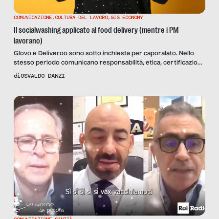
COMUNICAZIONE
,
CULTURA DEL LAVORO
,
GIG ECONOMY
Il socialwashing applicato al food delivery (mentre i PM
lavorano)
Glovo e Deliveroo sono sotto inchiesta per caporalato. Nello
stesso periodo comunicano responsabilità, etica, certificazioni.
Non è una contraddizione: è una strategia.
di
OSVALDO DANZI