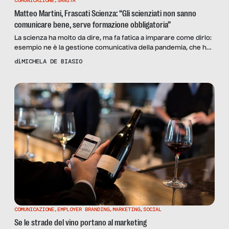
COMUNICAZIONE
,
SANITÀ
Matteo Martini, Frascati Scienza: “Gli scienziati non sanno
comunicare bene, serve formazione obbligatoria”
La scienza ha molto da dire, ma fa fatica a imparare come dirlo:
esempio ne è la gestione comunicativa della pandemia, che ha
intaccato la fiducia dei cittadini nella ricerca. Ne parliamo con il
di
MICHELA DE BIASIO
presidente di Frascati Scienza.
COMUNICAZIONE
,
EMPLOYER BRANDING
,
MARKETING
,
SOCIAL
Se le strade del vino portano al marketing