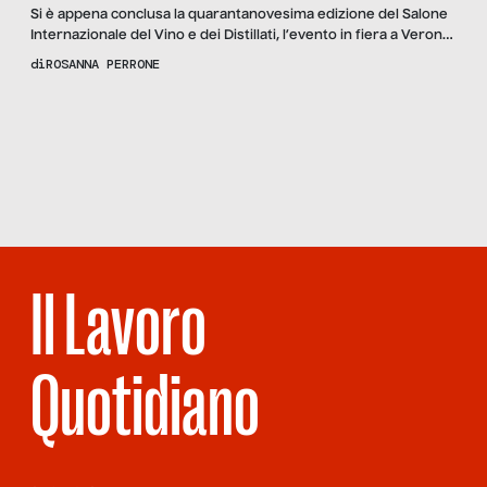
Si è appena conclusa la quarantanovesima edizione del Salone
Internazionale del Vino e dei Distillati, l’evento in fiera a Verona
considerato il più importante dell’anno per il settore. Per
di
ROSANNA PERRONE
raccontarlo con qualche numero, sono state 576.000 le
bottiglie stappate nei quattro giorni del Vinitaly, per un totale di
Scopri
la Rivista
2,8 tonnellate di tappi di sughero, 200.000 tonnellate di […]
NUMERO 98 –
BUROCRAZIA
INCOMPRESA
Il Lavoro
Quotidiano