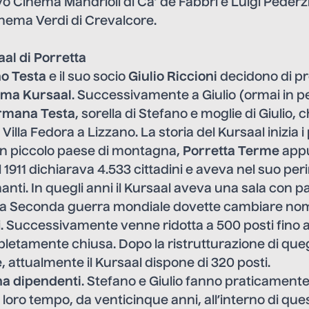
o Cinema Mandrioli di Ca’ de Fabbri e Luigi Pederzini
inema Verdi di Crevalcore.
al di Porretta
o Testa
e il suo socio
Giulio Riccioni
decidono di pr
ma Kursaal
. Successivamente a Giulio (ormai in p
rmana Testa
, sorella di Stefano e moglie di Giulio, 
Villa Fedora a Lizzano. La storia del Kursaal inizia i
n piccolo paese di montagna,
Porretta Terme
appu
1911 dichiarava 4.533 cittadini e aveva nel suo per
nti. In quegli anni il Kursaal aveva una sala con pa
 la Seconda guerra mondiale dovette cambiare nom
 Successivamente venne ridotta a 500 posti fino al
etamente chiusa. Dopo la ristrutturazione di quegl
 attualmente il Kursaal dispone di 320 posti.
 ha dipendenti
. Stefano e Giulio fanno praticamente
l loro tempo, da venticinque anni, all’interno di que