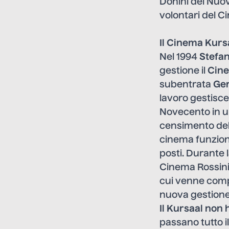
Donini del Nuov
volontari del C
Il Cinema Kursa
Nel 1994
Stefan
gestione il
Cine
subentrata
Ge
lavoro gestisce 
Novecento in u
censimento del 
cinema funziona
posti. Durante
Cinema Rossini.
cui venne compl
nuova gestione,
Il Kursaal non
passano tutto i