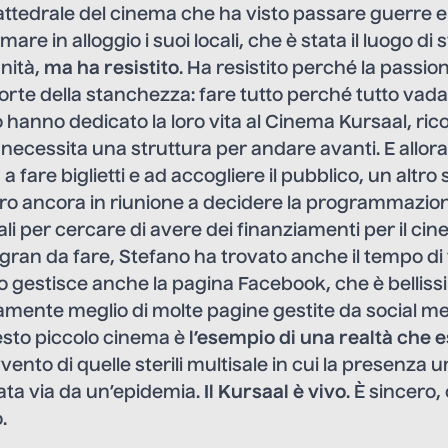
ttedrale del cinema che ha visto passare guerre e
mare in alloggio i suoi locali, che è stata il luogo di 
nità,
ma ha resistito
. Ha resistito perché la passion
forte della stanchezza: fare tutto perché tutto vad
o hanno dedicato la loro vita al Cinema Kursaal, ric
 necessita una struttura per andare avanti. E all
 a fare biglietti e ad accogliere il pubblico, un altro s
altro ancora in riunione a decidere la programmazion
ali per cercare di avere dei finanziamenti per il cin
 gran da fare, Stefano ha trovato anche il tempo di f
io gestisce anche la pagina Facebook, che è bellis
uramente meglio di molte pagine gestite da social 
esto piccolo cinema è
l’esempio di una realtà che e
vento di quelle sterili multisale in cui la presenz
ata via da un’epidemia.
Il Kursaal è vivo
. È sincero
.