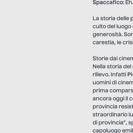
Spaccafico
: E
La storia delle
p
culto del luogo
generosità. Son
carestia, le cr
Storie dai cine
Nella storia del
rilievo. Infatti
Pi
uomini di cinem
prima comparsa
ancora oggi il 
provincia resis
straordinario l
di provincia”, s
capoluogo emil