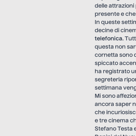
delle attrazioni
presente e che 
In queste sett
decine di cinem
telefonica
. Tut
questa non sare
cornetta sono 
spiccato accent
ha registrato 
segreteria ripor
settimana veng
Mi sono affezio
ancora saper nul
che incuriosis
e tre cinema ch
Stefano Testa e