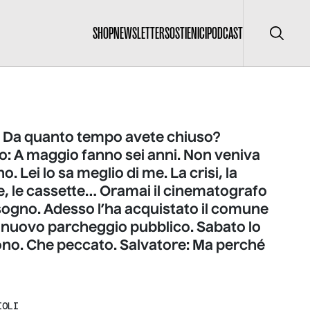
SHOP
NEWSLETTER
SOSTIENICI
PODCAST
Cerca
: Da quanto tempo avete chiuso?
o: A maggio fanno sei anni. Non veniva
. Lei lo sa meglio di me. La crisi, la
e, le cassette… Oramai il cinematografo
sogno. Adesso l’ha acquistato il comune
il nuovo parcheggio pubblico. Sabato lo
no. Che peccato. Salvatore: Ma perché
IOLI