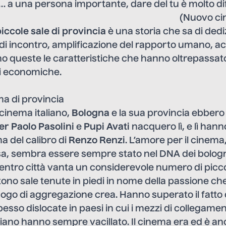
h… a una persona importante, dare del tu è molto diff
(Nuovo ci
iccole sale di provincia
è una storia che sa di ded
 di incontro, amplificazione del rapporto umano, a
o queste le caratteristiche che hanno oltrepassato 
isi economiche.
ma di provincia
 cinema italiano,
Bologna
e la sua provincia ebbero 
er Paolo Pasolini
e
Pupi Avati
nacquero lì, e lì hann
a del calibro di
Renzo Renzi
. L’amore per il cinema,
, sembra essere sempre stato nel DNA dei bologne
centro città vanta un considerevole numero di picco
tono sale tenute in piedi in nome della passione c
uogo di aggregazione crea. Hanno superato il fatto 
pesso dislocate in paesi in cui i mezzi di collegamen
iano hanno sempre vacillato. Il cinema era ed è an