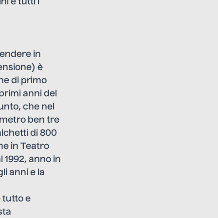
 e tutti i
endere in
ensione) è
che di primo
 primi anni del
nto, che nel
imetro ben tre
lchetti di 800
e in Teatro
 1992, anno in
i anni e la
 tutto e
sta