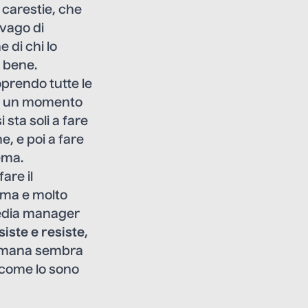
 carestie, che
svago di
e di chi lo
a bene.
oprendo tutte le
ora un momento
i sta soli a fare
e, e poi a fare
ema.
are il
sima e molto
media manager
siste e resiste
,
a umana sembra
, come lo sono