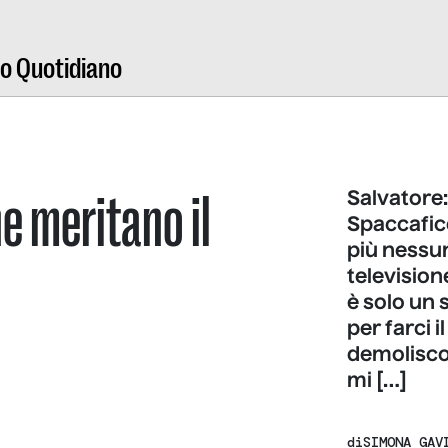
ro Quotidiano
he meritano il
Salvatore
Spaccafic
più nessuno
television
è solo un 
per farci 
demolisco
mi […]
di
SIMONA GAV