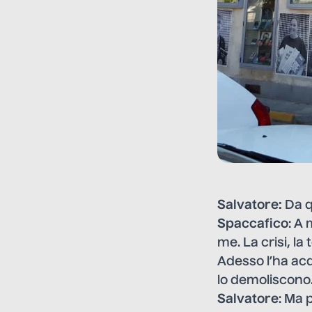
Salvatore:
Da q
Spaccafico
: A
me. La crisi, l
Adesso l’ha acq
lo demoliscono
Salvatore
: Ma 