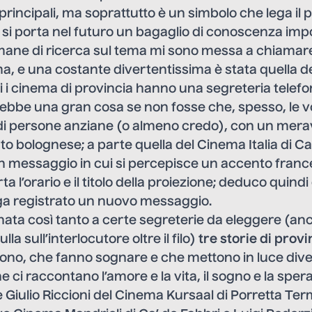
 principali, ma soprattutto è un simbolo che lega il 
si porta nel futuro un bagaglio di conoscenza imp
imane di ricerca sul tema mi sono messa a chiamar
a, e una costante divertentissima è stata quella d
ti i cinema di provincia hanno una segreteria telef
bbe una gran cosa se non fosse che, spesso, le voci
di persone anziane (o almeno credo), con un merav
o bolognese; a parte quella del Cinema Italia di 
un messaggio in cui si percepisce un accento franc
ta l’orario e il titolo della proiezione; deduco quind
a registrato un nuovo messaggio.
nata così tanto a certe segreterie da eleggere (a
la sull’interlocutore oltre il filo)
tre
storie di provi
cono, che fanno sognare e che mettono in luce dive
e ci raccontano l’amore e la vita, il sogno e la spe
 Giulio Riccioni del Cinema Kursaal di Porretta Ter