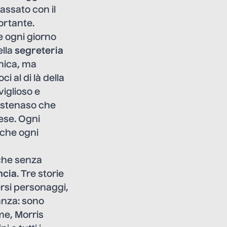
passato con il
ortante.
e ogni giorno
ella
segreteria
onica, ma
 al di là della
iglioso e
Castenaso che
ese. Ogni
i che ogni
nche senza
ncia
. Tre storie
rsi personaggi,
ranza: sono
me, Morris