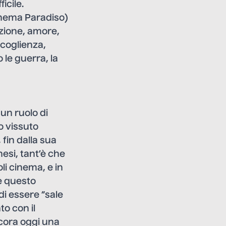
icile.
nema Paradiso)
izione, amore,
ccoglienza,
le guerra, la
un ruolo di
o vissuto
 fin dalla sua
si, tant’è che
li cinema, e in
he questo
di essere “sale
to con il
cora oggi una