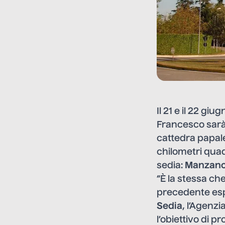
Il 21 e il 22 gi
Francesco sarà 
cattedra papale
chilometri quad
sedia:
Manzan
“È la stessa ch
precedente esp
Sedia
, l’Agenzi
l’obiettivo di 