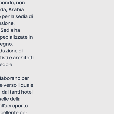
 mondo, non
ada
,
Arabia
per la sedia di
nsione.
i Sedia ha
specializzate in
 legno,
oduzione di
isti e architetti
redo e
llaborano per
 verso il quale
 dai tanti hotel
elle della
all’aeroporto
ccellente per