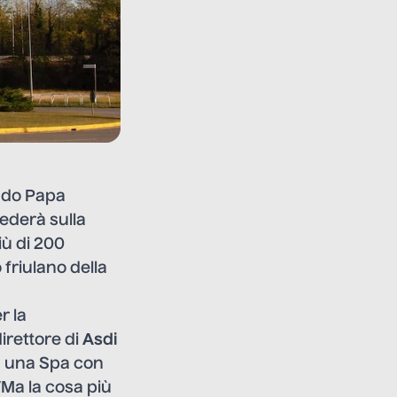
ando Papa
iederà sulla
iù di 200
o friulano della
r la
irettore di
Asdi
ia, una Spa con
“Ma la cosa più