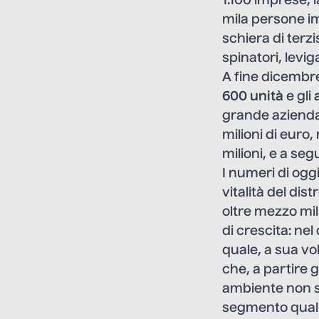
1.100 imprese, 
mila persone im
schiera di terz
spinatori, levig
A fine dicembre
600 unità
e gli
grande azienda 
milioni di euro,
milioni, e a seg
I numeri di ogg
vitalità del dis
oltre mezzo mili
di crescita: ne
quale, a sua vo
che, a partire g
ambiente non si 
segmento quali