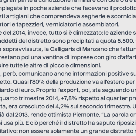
la gran parte a conduzione familiare con due o tre a
piegate in poche aziende che facevano il prodotto 
isti artigiani che comprendeva segherie e scorniciat
atori e tapezzieri, verniciatori e assemblatori.
 del 2014, invece, tutto si è dimezzato: le
aziende
s
addetti
del distretto sono precipitati a quota
5.500
.
sopravvissuta, la Calligaris di Manzano che fattur
 restano poi una ventina di imprese con giro d’affari 
uire tutte le altre di piccole dimensioni.
i, però, comunicano anche informazioni positive s
tretto. Quasi l’80% della produzione va all’estero per
ardo di euro. Proprio l’
export
, poi, sta seguendo u
l quarto trimestre 2014, +7,8% rispetto al quarter pr
lta, era cresciuto del 4,2% sul secondo trimestre. 
ià dal 2013, rende ottimista Piemonte. “La parola cr
usa più. E ciò perché il distretto ha saputo riposiz
tativo: non essere solamente un grande distretto