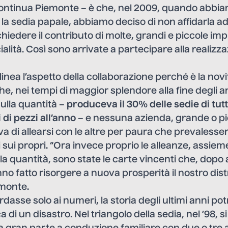
ontinua Piemonte – è che, nel 2009, quando abbia
a sedia papale, abbiamo deciso di non affidarla ad
hiedere il contributo di molte, grandi e piccole im
ialità. Così sono arrivate a partecipare alla realizz
inea l’aspetto della collaborazione perché è la novi
he, nei tempi di maggior splendore alla fine degli an
ulla quantità –
produceva il 30% delle sedie di tut
 di pezzi all’anno
– e nessuna azienda, grande o pi
a di allearsi con le altre per paura che prevalessero
 sui propri. “Ora invece proprio le alleanze, assieme
la quantità, sono state le carte vincenti che, dopo 
no fatto risorgere a nuova prosperità il nostro dist
monte.
ardasse solo ai numeri, la storia degli ultimi anni p
 di un disastro. Nel triangolo della sedia, nel ’98, 