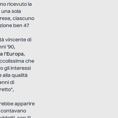
mo ricevuto la
 una sola
prese, ciascuno
azione ben 47
tà vincente di
ni ’90,
ta l’Europa
,
ccolissima che
 gli interessi
 alla qualità
anni di
retto”,
otrebbe apparire
si contavano