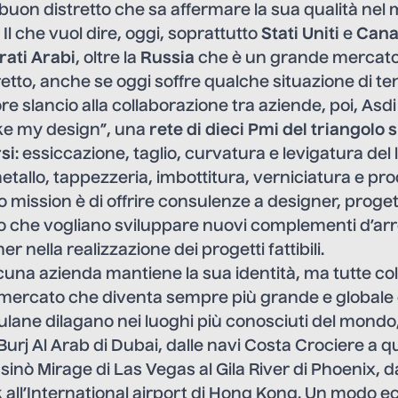
buon distretto che sa affermare la sua qualità nel
 Il che vuol dire, oggi, soprattutto
Stati Uniti
e
Can
rati Arabi
, oltre la
Russia
che è un grande mercato 
tretto, anche se oggi soffre qualche situazione di te
re slancio alla collaborazione tra aziende, poi, Asd
e my design”, una
rete di dieci Pmi del triangolo 
si
: essiccazione, taglio, curvatura e levigatura del
metallo, tappezzeria, imbottitura, verniciatura e pr
ro mission è di offrire consulenze a designer, progett
do che vogliano sviluppare nuovi complementi d’ar
r nella realizzazione dei progetti fattibili.
una azienda mantiene la sua identità, ma tutte co
mercato che diventa sempre più grande e globale e
iulane dilagano nei luoghi più conosciuti del mondo,
l Burj Al Arab di Dubai, dalle navi Costa Crociere a qu
asinò Mirage di Las Vegas al Gila River di Phoenix, d
 all’International airport di Hong Kong. Un modo e