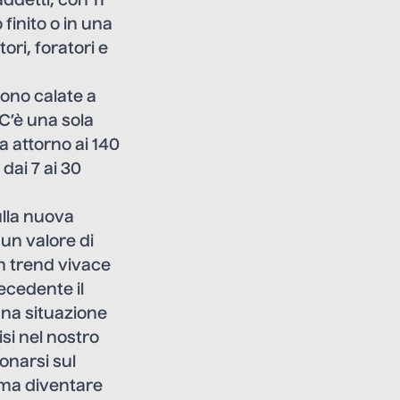
ddetti, con 11
finito o in una
ori, foratori e
ono calate a
 C’è una sola
a attorno ai 140
dai 7 ai 30
ulla nuova
 un valore di
n trend vivace
ecedente il
Una situazione
isi nel nostro
ionarsi sul
 ma diventare