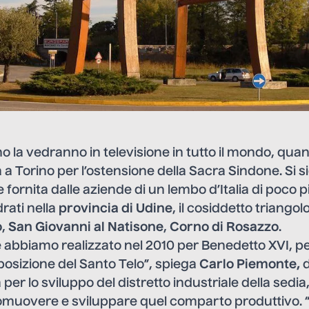
ugno la vedranno in televisione in tutto il mondo, qu
a Torino per l’ostensione della Sacra Sindone. Si s
 fornita dalle aziende di un lembo d’Italia di poco p
rati nella
provincia di Udine
, il cosiddetto triangol
o
,
San Giovanni al Natisone
,
Corno di Rosazzo
.
e abbiamo realizzato nel 2010 per Benedetto XVI, pe
osizione del Santo Telo”, spiega
Carlo Piemonte,
d
a per lo sviluppo del distretto industriale della sed
promuovere e sviluppare quel comparto produttivo. 