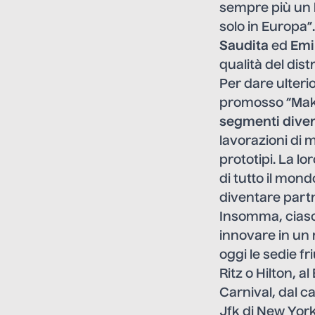
sempre più un 
solo in Europa”.
Saudita
ed
Emi
qualità del dis
Per dare ulterio
promosso “Mak
segmenti diver
lavorazioni di 
prototipi. La lo
di tutto il mon
diventare partne
Insomma, ciasc
innovare in un 
oggi le sedie fr
Ritz o Hilton, a
Carnival, dal c
Jfk di New York