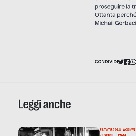
proseguire la t
Ottanta perché 
Michail Gorbacio
CONDIVIDI
Leggi anche
ESTATE2016_WORKWI
RISORSE UMANE