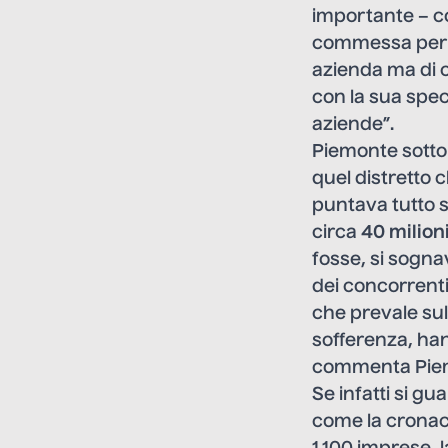
importante – c
commessa per l
azienda ma di c
con la sua spec
aziende”.
Piemonte sottol
quel distretto c
puntava tutto s
circa
40 milioni
fosse, si sognav
dei concorrenti
che prevale sul
sofferenza, han
commenta Pie
Se infatti si gu
come la cronaca