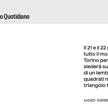
ro Quotidiano
Il 21 e il 
tutto il 
Torino per
siederà su
di un lemb
quadrati n
triangolo 
di
ENZO RIBON