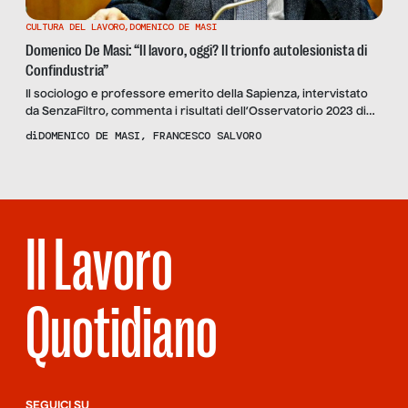
CULTURA DEL LAVORO
,
DOMENICO DE MASI
Domenico De Masi: “Il lavoro, oggi? Il trionfo autolesionista di
Confindustria”
Il sociologo e professore emerito della Sapienza, intervistato
da SenzaFiltro, commenta i risultati dell’Osservatorio 2023 di
Fior di Risorse: “Le persone continuano a lavorare solo se il
di
DOMENICO DE MASI
,
FRANCESCO SALVORO
valore espressivo del lavoro è tale da spingerle
all’autosfruttamento. Le imprese non vogliono più spendere un
euro in formazione: chiedono tutto alla scuola pubblica”
Il Lavoro
Quotidiano
SEGUICI SU