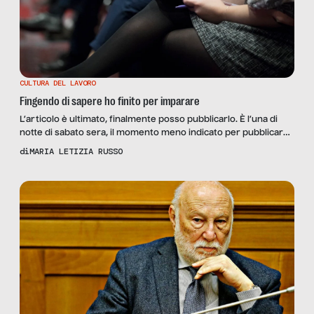
CULTURA DEL LAVORO
Fingendo di sapere ho finito per imparare
L’articolo è ultimato, finalmente posso pubblicarlo. È l’una di
notte di sabato sera, il momento meno indicato per pubblicare
su qualsiasi piattaforma social se si ambisce a un certo
di
MARIA LETIZIA RUSSO
engagement, ma è il momento migliore per me che pubblico un
mio articolo per la prima volta: se qualcosa non dovesse
andare bene potrò cancellarlo mentre […]