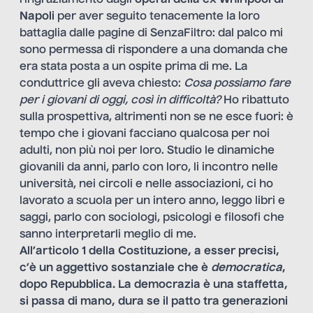
ringraziamento dagli
operai della ex Whirlpool di
Napoli
per aver seguito tenacemente la loro
battaglia dalle pagine di SenzaFiltro: dal palco mi
sono permessa di rispondere a una domanda che
era stata posta a un ospite prima di me. La
conduttrice gli aveva chiesto:
Cosa possiamo fare
per i giovani di oggi, così in difficoltà?
Ho ribattuto
sulla prospettiva, altrimenti non se ne esce fuori: è
tempo che i giovani facciano qualcosa per noi
adulti, non più noi per loro. Studio le dinamiche
giovanili da anni, parlo con loro, li incontro nelle
università, nei circoli e nelle associazioni, ci ho
lavorato a scuola per un intero anno, leggo libri e
saggi, parlo con sociologi, psicologi e filosofi che
sanno interpretarli meglio di me.
All’articolo 1 della Costituzione, a esser precisi,
c’è un aggettivo sostanziale che è
democratica
,
dopo Repubblica. La democrazia è una staffetta,
si passa di mano, dura se il patto tra generazioni