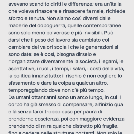
avevano scandito diritti e differenze; era un’Italia
che voleva rinascere e rinascere fa male, richiede
sforzo e tenuta. Non siamo così diversi dalle
macerie del dopoguerra, quelle contemporanee
sono solo meno polverose e più invisibili. Può
darsi che il peso del lavoro sia cambiato col
cambiare dei valori sociali che le generazioni si
sono date: se è così, bisogna dirselo e
riorganizzare diversamente la società, i legami, le
aspettative, i ruoli, i tempi, i salari, i costi della vita,
la politica innanzitutto: il rischio è non cogliere lo
sfasamento e dare la colpa a qualcun altro,
temporeggiando dove non c’è più tempo.
Da umani ottant’anni sono un arco lungo, in cui il
corpo ha già smesso di compensare, all’inizio qua
e là senza farci troppo caso per paura di
prenderne coscienza, poi con maggiore evidenza
prendendo di mira qualche distretto più fragile,
fino a cedere nelle strutture portanti. Non solo le