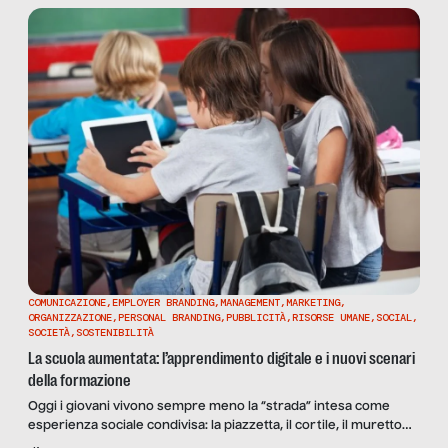
necessità tecnica – dentro centri per l’impiego che già di loro
non funzionavano, non erano informatizzati e spesso non
avevano alcuna intenzione di collaborare. Oggi quegli stessi
centri intermediano ancora una quota marginale del mercato
del lavoro italiano.
COMUNICAZIONE
,
EMPLOYER BRANDING
,
MANAGEMENT
,
MARKETING
,
ORGANIZZAZIONE
,
PERSONAL BRANDING
,
PUBBLICITÀ
,
RISORSE UMANE
,
SOCIAL
,
SOCIETÀ
,
SOSTENIBILITÀ
La scuola aumentata: l’apprendimento digitale e i nuovi scenari
della formazione
Oggi i giovani vivono sempre meno la “strada” intesa come
esperienza sociale condivisa: la piazzetta, il cortile, il muretto
sono sostituiti dagli ambienti social, dagli instant messaging, dai