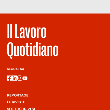
Campione olimpico di filosofia – ai campionati mondiali del 2021
si è classificato primo in Italia e […]
Il Lavoro
Quotidiano
SEGUICI SU
facebook
linkedin
instagram
youtube
REPORTAGE
LE RIVISTE
SOTTOSCRIVI SF