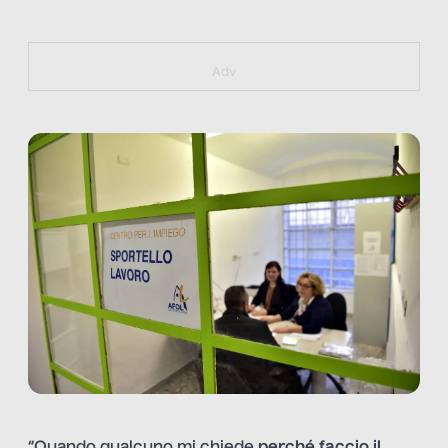
https://bit.ly/muster_aggiornamento
Adv
“Quando qualcuno mi chiede
perché faccio il