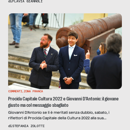
di
FLAVIA GIANNOLI
gruppi d’aggregazione online. Quando si esce, sui mezzi
pubblici ci si siede vicini, ma ciascun è praticamente isolato,
immerso nel suo mondo digitale. Anche le esperienze di […]
COMMENTI
,
ZONA FRANCA
Procida Capitale Cultura 2022 e Giovanni D’Antonio: il giovane
giusto ma col messaggio sbagliato
Giovanni D’Antonio se li è meritati senza dubbio, sabato, i
riflettori di Procida Capitale della Cultura 2022 alla sua
inaugurazione ufficiale. Li merita perché è giovane e perché
di
STEFANIA ZOLOTTI
vale, peccato che lo abbiano usato per il messaggio sbagliato.