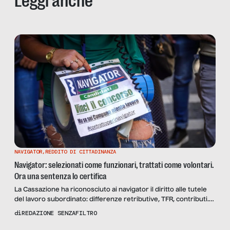
Leggi anche
NAVIGATOR
,
REDDITO DI CITTADINANZA
Navigator: selezionati come funzionari, trattati come volontari.
Ora una sentenza lo certifica
La Cassazione ha riconosciuto ai navigator il diritto alle tutele
del lavoro subordinato: differenze retributive, TFR, contributi.
La sentenza arriva sette anni dopo una selezione pubblica
di
REDAZIONE SENZAFILTRO
competitiva quanto quella di qualsiasi altro concorso statale, e
sette anni dopo essere stati calati – per scelta politica, non per