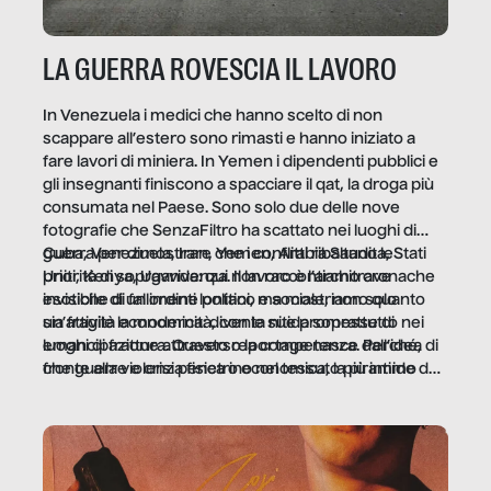
LA GUERRA ROVESCIA IL LAVORO
In Venezuela i medici che hanno scelto di non
scappare all’estero sono rimasti e hanno iniziato a
fare lavori di miniera. In Yemen i dipendenti pubblici e
gli insegnanti finiscono a spacciare il qat, la droga più
consumata nel Paese. Sono solo due delle nove
fotografie che SenzaFiltro ha scattato nei luoghi di
guerra per dimostrare che i conflitti ribaltano le
Cuba, Venezuela, Iran, Yemen, Arabia Saudita, Stati
priorità di sopravvivenza. Il lavoro è l’architrave
Uniti, Kenya, Uganda: qui non raccontiamo cronache
invisibile di un ordine politico e sociale, non solo
esotiche di fallimenti lontani, ma mostriamo quanto
un’attività economica: diventa nitida soprattutto nei
sia fragile la modernità, con le sue promesse di
luoghi di frattura. Questo reportage nasce dall’idea
emancipazione attraverso la competenza. Perché, di
che guerre e crisi penetrino nel tessuto più intimo
fronte alla violenza fisica o economica, la piramide del
delle società per alterarne le molecole professionali –
lavoro rovescia la sua gravità.
e, attraverso esse, il senso stesso della dignità.