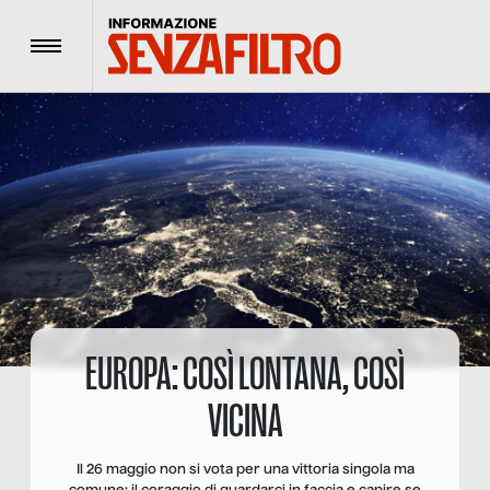
Menu
EUROPA: COSÌ LONTANA, COSÌ
VICINA
Il 26 maggio non si vota per una vittoria singola ma