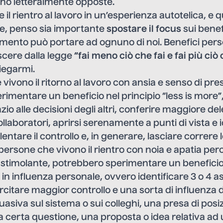
ono letteralmente opposte.
il rientro al lavoro in un’esperienza autotelica, e qu
te, penso sia importante
spostare il focus
sui benef
ento può portare ad ognuno di noi. Benefici pers
cere dalla legge
“fai meno ciò che fai e fai più ciò
iegarmi.
vivono il ritorno al lavoro con ansia e senso di pre
imentare un beneficio nel principio “less is more”
zio alle decisioni degli altri, conferire maggiore de
llaboratori, aprirsi serenamente a punti di vista e 
llentare il controllo e, in generare, lasciare correre 
e persone che vivono il rientro con noia e apatia pe
 stimolante, potrebbero sperimentare un beneficio
 in influenza personale, ovvero identificare 3 o 4 as
citare maggior controllo e una sorta di influenza 
asiva sul sistema o sui colleghi, una presa di posiz
a certa questione, una proposta o idea relativa a