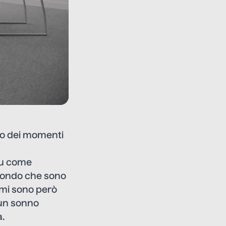
uno dei momenti
 su come
ascondo che sono
 mi sono però
 un sonno
a.