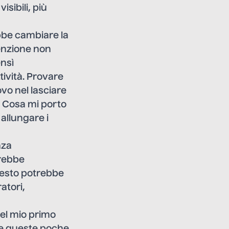
sibili, più
bbe cambiare la
tenzione non
ensì
tività. Provare
vo nel lasciare
? Cosa mi porto
allungare i
nza
erebbe
uesto potrebbe
atori,
nel mio primo
ere queste poche