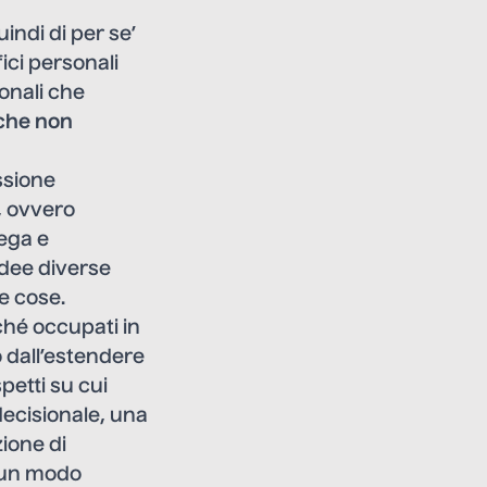
indi di per se’
ici personali
onali che
 che non
ssione
, ovvero
lega e
idee diverse
le cose.
rché occupati in
 dall’estendere
petti su cui
decisionale, una
ione di
d un modo