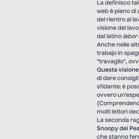
La definisco ta
web è pieno di 
del rientro al 
visione del lavo
dal latino
labor
Anche nelle altr
trabajo in spag
“travaglio”, ov
Questa visione
di dare consigl
sfidante: è poss
ovvero un’esper
(Comprendendo 
molti lettori d
La seconda ragi
Snoopy dei Pe
che stanno ferm