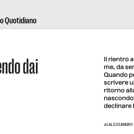
ro Quotidiano
tendo dai
Il rientro
me, da sem
Quando poc
scrivere u
ritorno al
nascondo 
declinare 
di
ALESSANDRO