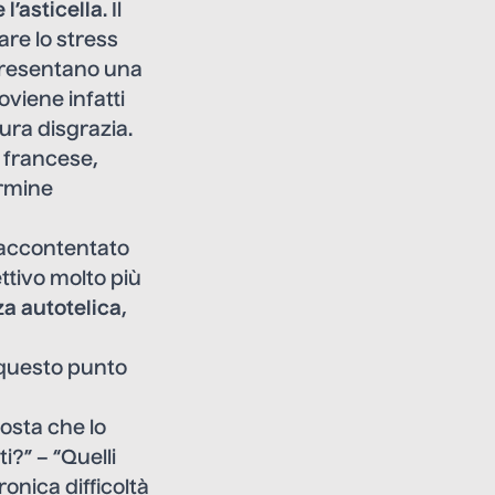
 l’asticella
. Il
are lo stress
 presentano una
oviene infatti
tura disgrazia.
n francese,
ermine
 accontentato
ttivo molto più
a autotelica
,
 questo punto
posta che lo
?” – “Quelli
onica difficoltà