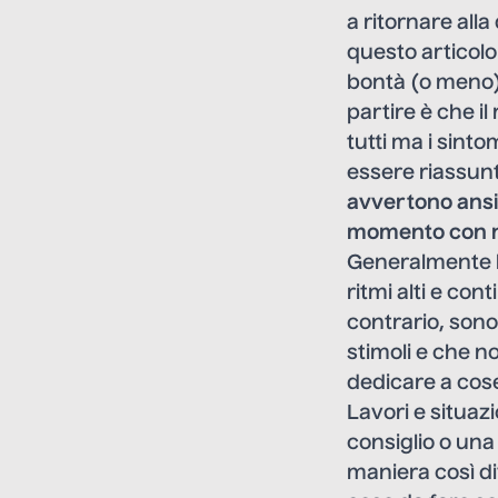
a ritornare all
questo articolo
bontà (o meno) 
partire è che il
tutti ma i sint
essere riassunt
avvertono ansi
momento con noi
Generalmente le
ritmi alti e con
contrario, sono
stimoli e che n
dedicare a cose
Lavori e situaz
consiglio o un
maniera così div