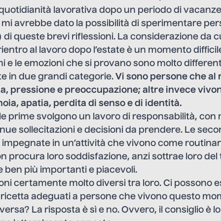
a quotidianità lavorativa dopo un periodo di vacanze
 mi avrebbe dato la possibilità di sperimentare pe
di queste brevi riflessioni. La considerazione da 
 rientro al lavoro dopo l’estate è un momento difficil
omi e le emozioni che si provano sono molto differen
e in due grandi categorie.
Vi sono persone che al 
a, pressione e preoccupazione; altre invece vivo
a, apatia, perdita di senso e di identità.
 prime svolgono un lavoro di responsabilità, con 
tinue sollecitazioni e decisioni da prendere. Le seco
 impegnate in un’attività che vivono come routinari
on procura loro soddisfazione, anzi sottrae loro de
 ben più importanti e piacevoli.
ioni certamente molto diversi tra loro. Ci possono 
a ricetta adeguati a persone che vivono questo mo
ersa? La risposta è sì e no. Ovvero, il consiglio è l