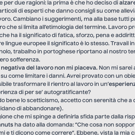
le per due ragioni: la prima è che ho deciso di
alzare
articoli di esperti che danno consigli su come allevi
lavoro. Cambiano i suggerimenti, ma alla base tutti
ro che si limita all’etimologia del termine. Lavoro pr
che ha il significato di fatica, sforzo, pena e addirit
e lingue europee il significato è lo stesso. Travail i
nolo, trabalho in portoghese riportano al nostro t
vero sofferenza.
 negativa del lavoro non mi piaceva.
Non mi sarei
i su come limitare i danni. Avrei provato con un obie
ibile trasformare il rientro al lavoro in un’
esperienz
ienza di per se’ autogratificante?
bene lo scetticismo, accetto con serenità che a
ecidano di abbandonare).
one che mi spinge a definirla sfida parte dalla ris
anuts
ha dato alla domanda: “Che cosa non sopporti
i e ti dicono come correre”. Ebbene, vista la mia cr