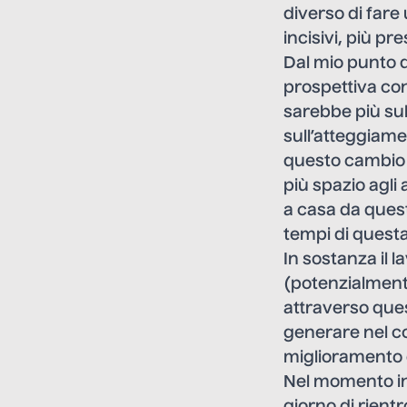
diverso di fare 
incisivi, più pr
Dal mio punto d
prospettiva con 
sarebbe più sul
sull’atteggiame
questo cambio d
più spazio agli
a casa da ques
tempi di quest
In sostanza il 
(potenzialment
attraverso que
generare nel co
miglioramento d
Nel momento in 
giorno di rient