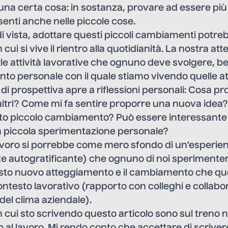
una certa cosa: in sostanza, provare ad essere più vi
esenti anche nelle piccole cose.
i vista, adottare questi piccoli cambiamenti potre
cui si vive il rientro alla quotidianità. La nostra at
le attività lavorative che ognuno deve svolgere, b
nto personale con il quale stiamo vivendo quelle at
i prospettiva apre a riflessioni personali: Cosa pro
 altri? Come mi fa sentire proporre una nuova idea
to piccolo cambiamento? Può essere interessante 
a piccola sperimentazione personale?
lavoro si porrebbe come mero sfondo di un’esperie
e autogratificante) che ognuno di noi speriment
sto nuovo atteggiamento e il cambiamento che q
ntesto lavorativo (rapporto con colleghi e collabor
el clima aziendale).
cui sto scrivendo questo articolo sono sul treno 
ro al lavoro. Mi rendo conto che accettare di scriv