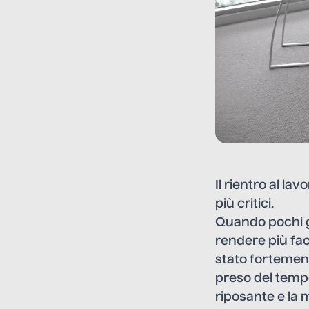
Il rientro al l
più critici.
Quando pochi gi
rendere più fac
stato fortement
preso del temp
riposante e la m