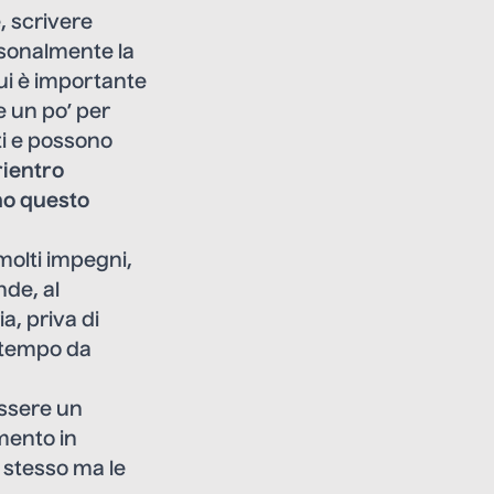
, scrivere
rsonalmente la
cui è importante
e un po’ per
ti e possono
rientro
no questo
molti impegni,
nde, al
a, priva di
l tempo da
essere un
mento in
o stesso ma le