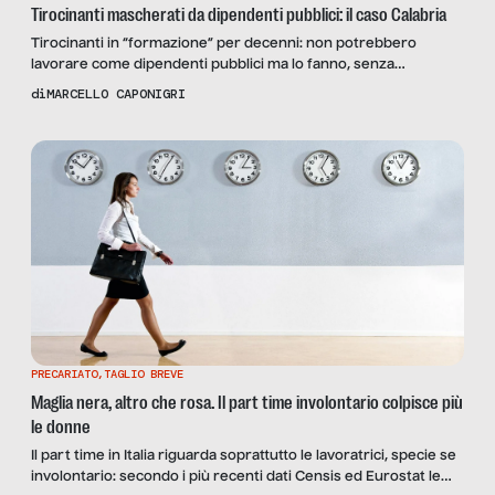
Tirocinanti mascherati da dipendenti pubblici: il caso Calabria
Tirocinanti in “formazione” per decenni: non potrebbero
lavorare come dipendenti pubblici ma lo fanno, senza
contributi, ferie o malattia. Una stortura alimentata da fondi
di
MARCELLO CAPONIGRI
europei e dal voto di scambio. Ne parliamo con il sindacalista
USB Saverio Bartoluzzi e con l’assessore al Lavoro della
Regione Calabria Fausto Orsomarso.
PRECARIATO
,
TAGLIO BREVE
Maglia nera, altro che rosa. Il part time involontario colpisce più
le donne
Il part time in Italia riguarda soprattutto le lavoratrici, specie se
involontario: secondo i più recenti dati Censis ed Eurostat le