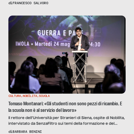
donne lo subiscono tre volte di più
di
FRANCESCO SALVORO
CULTURA
,
NOBÌLITA
,
SCUOLA
Tomaso Montanari: «Gli studenti non sono pezzi di ricambio. E
la scuola non è al servizio del lavoro»
Il rettore dell’Università per Stranieri di Siena, ospite di Nobìlita,
intervistato da SenzaFiltro sui temi della formazione e del
conflitto, internazionale e sociale.
di
BARBARA BENINI