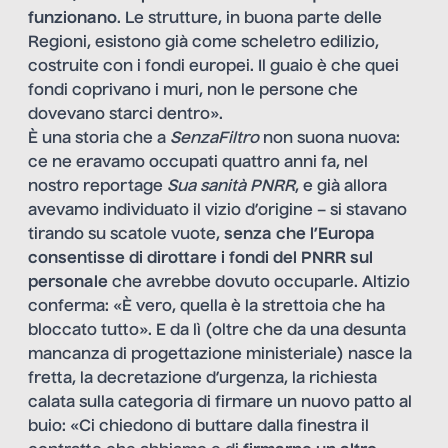
funzionano
. Le strutture, in buona parte delle
Regioni, esistono già come scheletro edilizio,
costruite con i fondi europei. Il guaio è che quei
fondi coprivano i muri, non le persone che
dovevano starci dentro».
È una storia che a
SenzaFiltro
non suona nuova:
ce ne eravamo occupati quattro anni fa, nel
nostro reportage
Sua sanità PNRR
, e già allora
avevamo individuato il vizio d’origine – si stavano
tirando su scatole vuote,
senza che l’Europa
consentisse di dirottare i fondi del PNRR sul
personale
che avrebbe dovuto occuparle. Altizio
conferma: «È vero, quella è la strettoia che ha
bloccato tutto». E da lì (oltre che da una desunta
mancanza di progettazione ministeriale) nasce la
fretta, la decretazione d’urgenza, la richiesta
calata sulla categoria di firmare un nuovo patto al
buio: «Ci chiedono di buttare dalla finestra il