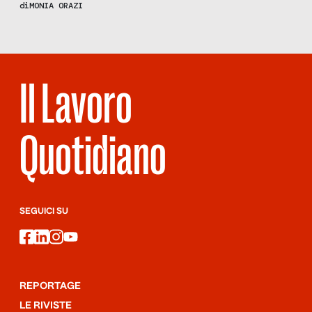
disomogeneità sul territorio. L’opinione di Franco Pesaresi,
di
MONIA ORAZI
direttore dell’azienda servizi alla persona dell’Ambito 9 di Jesi.
Il Lavoro
Quotidiano
SEGUICI SU
facebook
linkedin
instagram
youtube
REPORTAGE
LE RIVISTE