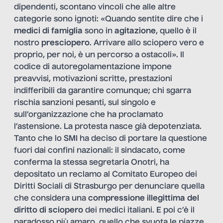
dipendenti, scontano vincoli che alle altre
categorie sono ignoti: «Quando sentite dire che i
medici di famiglia
sono in
agitazione
, quello è il
nostro
presciopero
. Arrivare allo sciopero vero e
proprio, per noi, è un percorso a ostacoli». Il
codice di autoregolamentazione impone
preavvisi, motivazioni scritte, prestazioni
indifferibili da garantire comunque; chi sgarra
rischia sanzioni pesanti, sul singolo e
sull’organizzazione che ha proclamato
l’astensione. La protesta nasce già depotenziata.
Tanto che lo SMI ha deciso di portare la questione
fuori dai confini nazionali: il sindacato, come
conferma la stessa segretaria Onotri, ha
depositato un reclamo al Comitato Europeo dei
Diritti Sociali di Strasburgo per denunciare quella
che considera una
compressione illegittima del
diritto di sciopero
dei medici italiani. E poi c’è il
paradosso più amaro, quello che svuota le piazze