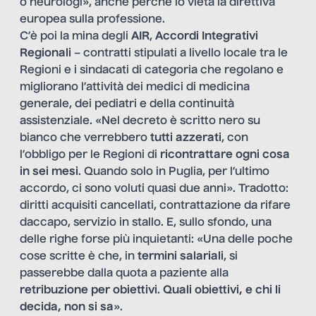
o neurologi», anche perché lo vieta la direttiva
europea sulla professione.
C’è poi la mina degli
AIR
,
Accordi Integrativi
Regionali
– contratti stipulati a livello locale tra le
Regioni e i sindacati di categoria che regolano e
migliorano l’attività dei medici di medicina
generale, dei pediatri e della continuità
assistenziale. «Nel decreto è scritto nero su
bianco che verrebbero
tutti azzerati
, con
l’obbligo per le Regioni di
ricontrattare ogni cosa
in sei mesi
. Quando solo in Puglia, per l’ultimo
accordo, ci sono voluti quasi due anni». Tradotto:
diritti acquisiti cancellati, contrattazione da rifare
daccapo, servizio in stallo. E, sullo sfondo, una
delle righe forse più inquietanti: «Una delle poche
cose scritte è che, in
termini salariali
, si
passerebbe dalla quota a paziente alla
retribuzione per obiettivi
.
Quali obiettivi, e chi li
decida, non si sa
».