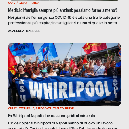
SANITÀ
,
ZONA FRANCA
Medici di famiglia sempre più anziani: possiamo farne a meno?
Nei giorni dell’emergenza COVID-19 è stata una tra le categorie
professionali più colpite; in tutti gli altri è una di quelle in netta
diminuzione di personale. Sono i medici di famiglia, i presidi
di
ANDREA BALLONE
della medicina sul territorio, i primi ai quali ci si rivolge quando
si ha un sintomo di qualsiasi tipo. Un tempo erano […]
CRISI AZIENDALI
,
SINDACATI
,
TAGLIO BREVE
Ex Whirlpool Napoli: che nessuno gridi al miracolo
I 312 ex operai Whirlpool di Napoli hanno di nuovo un lavoro:
accettata l’offerta di acquisizione di Tea Tek, la produzione sarà