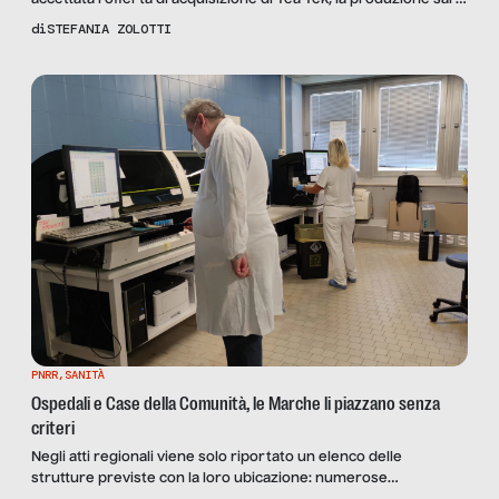
riconvertita sui pannelli fotovoltaici. Una conclusione storica a
di
STEFANIA ZOLOTTI
una lotta di importanza cruciale
PNRR
,
SANITÀ
Ospedali e Case della Comunità, le Marche li piazzano senza
criteri
Negli atti regionali viene solo riportato un elenco delle
strutture previste con la loro ubicazione: numerose