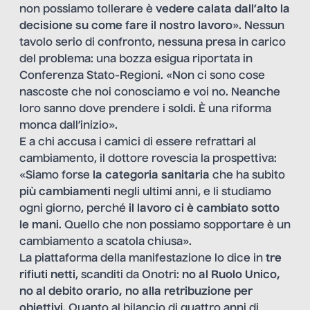
non possiamo tollerare è
vedere calata dall’alto la
decisione su come fare il nostro lavoro
». Nessun
tavolo serio di confronto, nessuna presa in carico
del problema: una bozza esigua riportata in
Conferenza Stato-Regioni. «Non ci sono cose
nascoste che noi conosciamo e voi no. Neanche
loro sanno dove prendere i soldi. È una riforma
monca dall’inizio».
E a chi accusa i camici di essere refrattari al
cambiamento, il dottore rovescia la prospettiva:
«Siamo forse
la categoria sanitaria
che ha subito
più cambiamenti
negli ultimi anni, e li studiamo
ogni giorno, perché
il lavoro ci è cambiato sotto
le mani
. Quello che non possiamo sopportare è un
cambiamento a scatola chiusa».
La piattaforma della manifestazione lo dice in
tre
rifiuti netti
, scanditi da Onotri:
no al Ruolo Unico,
no al debito orario, no alla retribuzione per
obiettivi
. Quanto al bilancio di quattro anni di