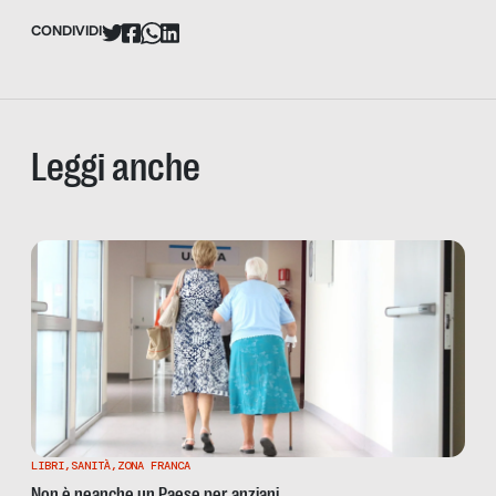
CONDIVIDI
Leggi anche
LIBRI
,
SANITÀ
,
ZONA FRANCA
Non è neanche un Paese per anziani