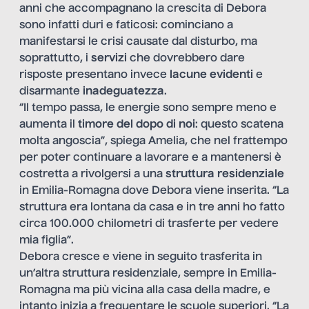
anni che accompagnano la crescita di Debora
sono infatti duri e faticosi: cominciano a
manifestarsi le crisi causate dal disturbo, ma
soprattutto, i
servizi
che dovrebbero dare
risposte presentano invece
lacune evidenti
e
disarmante
inadeguatezza
.
“Il tempo passa, le energie sono sempre meno e
aumenta il
timore del dopo di noi
: questo scatena
molta angoscia”, spiega Amelia, che nel frattempo
per poter continuare a lavorare e a mantenersi è
costretta a rivolgersi a una
struttura residenziale
in Emilia-Romagna dove Debora viene inserita. “La
struttura era lontana da casa e in tre anni ho fatto
circa 100.000 chilometri di trasferte per vedere
mia figlia”.
Debora cresce e viene in seguito trasferita in
un’altra struttura residenziale, sempre in Emilia-
Romagna ma più vicina alla casa della madre, e
intanto inizia a frequentare le scuole superiori. “La