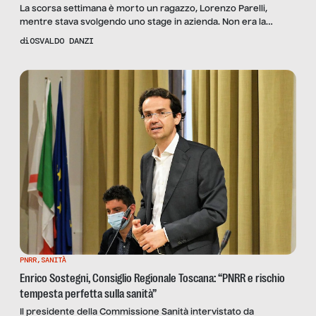
La scorsa settimana è morto un ragazzo, Lorenzo Parelli,
mentre stava svolgendo uno stage in azienda. Non era la
vecchia alternanza scuola – lavoro come i giornali hanno scritto,
di
OSVALDO DANZI
fomentando ancora una volta gli animi in una discussione
inutile, sbagliando soggetti (verbi e predicati). Per molta
informazione alla ricerca di un click in più, era […]
PNRR
,
SANITÀ
Enrico Sostegni, Consiglio Regionale Toscana: “PNRR e rischio
tempesta perfetta sulla sanità”
Il presidente della Commissione Sanità intervistato da