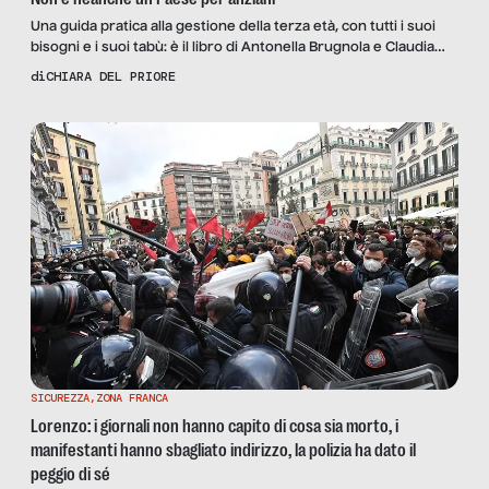
Una guida pratica alla gestione della terza età, con tutti i suoi
bisogni e i suoi tabù: è il libro di Antonella Brugnola e Claudia
Campisi, “Genitori anziani, che fare?”, che esplicita temi e
di
CHIARA DEL PRIORE
necessità di numerose famiglie spesso tralasciati da Stato e
sanità.
SICUREZZA
,
ZONA FRANCA
Lorenzo: i giornali non hanno capito di cosa sia morto, i
manifestanti hanno sbagliato indirizzo, la polizia ha dato il
peggio di sé