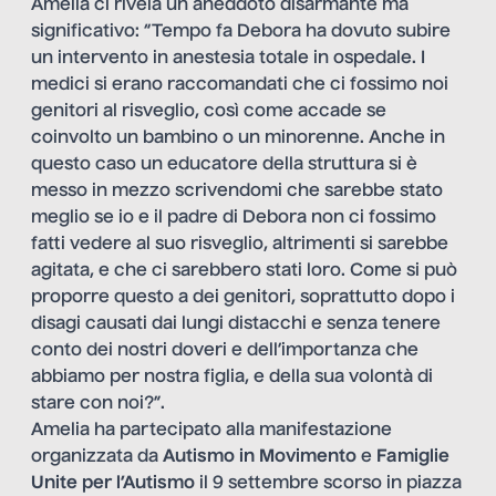
Amelia ci rivela un aneddoto disarmante ma
significativo: “Tempo fa Debora ha dovuto subire
un intervento in anestesia totale in ospedale. I
medici si erano raccomandati che ci fossimo noi
genitori al risveglio, così come accade se
coinvolto un bambino o un minorenne. Anche in
questo caso un educatore della struttura si è
messo in mezzo scrivendomi che sarebbe stato
meglio se io e il padre di Debora non ci fossimo
fatti vedere al suo risveglio, altrimenti si sarebbe
agitata, e che ci sarebbero stati loro. Come si può
proporre questo a dei genitori, soprattutto dopo i
disagi causati dai lungi distacchi e senza tenere
conto dei nostri doveri e dell’importanza che
abbiamo per nostra figlia, e della sua volontà di
stare con noi?”.
Amelia ha partecipato alla manifestazione
organizzata da
Autismo in Movimento
e
Famiglie
Unite per l’Autismo
il 9 settembre scorso in piazza