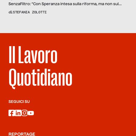
SenzaFiltro: “Con Speranza intesa sulla riforma, ma non sul
piano economico. C’è il rischio di replicare lo stesso errore sul
di
STEFANIA ZOLOTTI
personale sanitario”.
Il Lavoro
Quotidiano
SEGUICI SU
facebook
linkedin
instagram
youtube
REPORTAGE