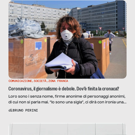
Libero di Trieste.
COMUNICAZIONE
,
SOCIETÀ
,
ZONA FRANCA
Coronavirus, il giornalismo è debole. Dov’è finita la cronaca?
Loro sono i senza nome, firme anonime di personaggi anonimi,
di cui non si parla mai. “Io sono una sigla”, ci dirà con ironia una
giornalista dell’ANSA che fa questo mestiere da anni. In effetti è
di
BRUNO PERINI
così. Non compaiono quasi mai nei talk show, non si sa che
faccia hanno, non si sa che storia […]