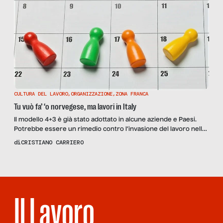
CULTURA DEL LAVORO
,
ORGANIZZAZIONE
,
ZONA FRANCA
Tu vuò fa’ ‘o norvegese, ma lavori in Italy
Il modello 4+3 è già stato adottato in alcune aziende e Paesi.
Potrebbe essere un rimedio contro l’invasione del lavoro nella
vita privata, ma quali sono i lati negativi, e che categorie di
di
CRISTIANO CARRIERO
lavoratori coinvolgerebbe?
Il Lavoro