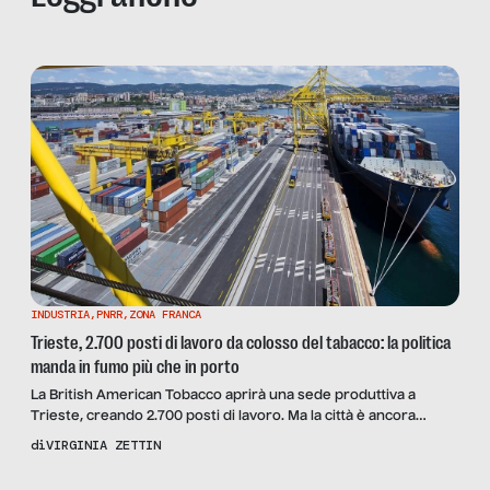
INDUSTRIA
,
PNRR
,
ZONA FRANCA
Trieste, 2.700 posti di lavoro da colosso del tabacco: la politica
manda in fumo più che in porto
La British American Tobacco aprirà una sede produttiva a
Trieste, creando 2.700 posti di lavoro. Ma la città è ancora
seduta sul suo vero tesoro: il porto franco, che nelle agende
di
VIRGINIA ZETTIN
della politica è lettera morta da settant’anni. Il quadro della
situazione con l’opinione di Vito Potenza, di TLT – Territorio