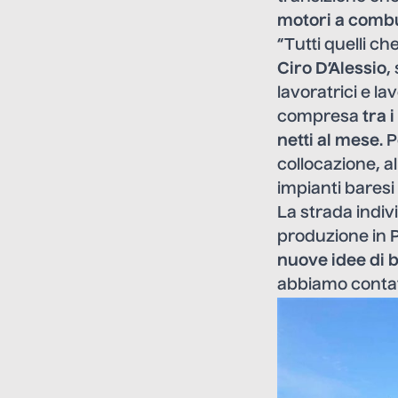
motori a comb
“Tutti quelli c
Ciro D’Alessio
,
lavoratrici e l
compresa
tra i
netti al mese
. 
collocazione, al
impianti baresi 
La strada indiv
produzione in P
nuove idee di 
abbiamo contatt