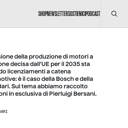
SHOP
NEWSLETTER
SOSTIENICI
PODCAST
Cerca
ione della produzione di motori a
e decisa dall’UE per il 2035 sta
o licenziamenti a catena
otive: è il caso della Bosch e della
 Bari. Sul tema abbiamo raccolto
ni in esclusiva di Pierluigi Bersani.
BARI