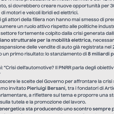
o, si dovrebbero creare nuove opportunità per 3
i motori e veicoli ibridi ed elettrici.
gli attori della filiera non hanno mai smesso di pres
ere un ruolo attivo rispetto alle politiche industri
un settore fortemente colpito dalla crisi generata da
iano strutturale per la mobilità elettrica
, necessar
espansione delle vendite di auto già registrata nel 
 un primo risultato: lo stanziamento di
8 miliardi p
i: “Crisi dell’automotive? Il PNRR parla degli obietti
”
noscere le scelte del Governo per affrontare la cris
amo invitato
Pierluigi Bersani
, tra i fondatori di Arti
arlamentare, a riflettere sul tema e proporre una st
ulla tutela e la promozione del lavoro.
 energetica sta producendo uno scontro sempre p