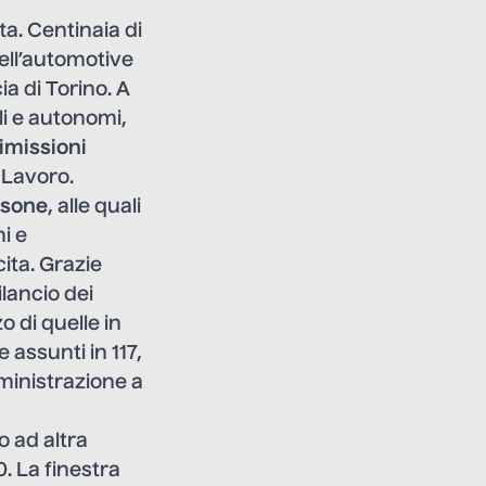
a. Centinaia di
dell’automotive
ia di Torino. A
li e autonomi,
imissioni
l Lavoro.
rsone
, alle quali
i e
ita. Grazie
ilancio dei
o di quelle in
assunti in 117,
ministrazione a
o ad altra
. La finestra