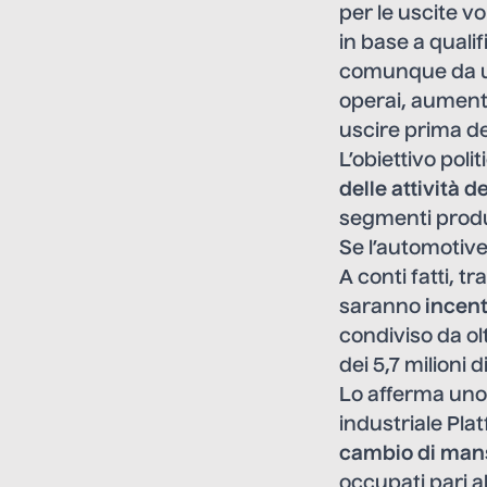
per le uscite vo
in base a qualif
comunque da un
operai, aumenta
uscire prima de
L’obiettivo poli
delle attività d
segmenti produ
Se l’automotive
A conti fatti, t
saranno
incent
condiviso da ol
dei 5,7 milioni 
Lo afferma uno 
industriale Plat
cambio di mansi
occupati pari a