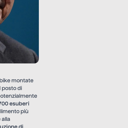
e-bike montate
l posto di
potenzialmente
700 esuberi
ilimento più
 alla
uzione di