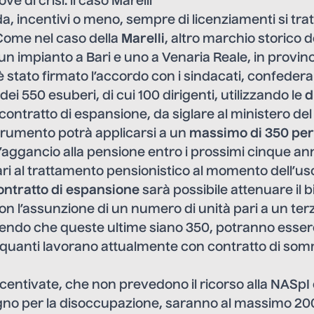
e di crisi: il caso Marelli
incentivi o meno, sempre di licenziamenti si tratt
 Come nel caso della
Marelli
, altro marchio storico 
un impianto a Bari e uno a Venaria Reale, in provinc
 stato firmato l’accordo con i sindacati, confedera
dei 550 esuberi, di cui 100 dirigenti, utilizzando le
d
l contratto di espansione, da siglare al ministero de
trumento potrà applicarsi a un
massimo di 350 pe
l’aggancio alla pensione entro i prossimi cinque ann
ri al trattamento pensionistico al momento dell’usc
ontratto di espansione
sarà possibile attenuare il b
on l’assunzione di un numero di unità pari a un terz
ndo che queste ultime siano 350, potranno essere 
a quanti lavorano attualmente con contratto di som
ncentivate, che non prevedono il ricorso alla NASpI 
gno per la disoccupazione, saranno al massimo 200