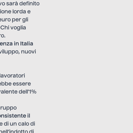
vo sarà definito
zione lorda e
uro per gli
Chi voglia
ro.
nza in Italia
sviluppo, nuovi
 lavoratori
rebbe essere
valente dell’1%
 gruppo
nsistente il
e di un calo di
ell’indotto di