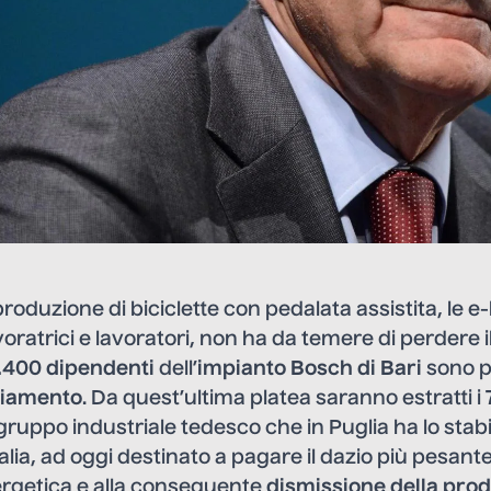
 produzione di biciclette con pedalata assistita, le 
oratrici e lavoratori, non ha da temere di perdere i
.400 dipendenti
dell’
impianto Bosch di Bari
sono 
nziamento
. Da quest’ultima platea saranno estratti i
gruppo industriale tedesco che in Puglia ha lo stab
lia, ad oggi destinato a pagare il dazio più pesante
ergetica e alla conseguente
dismissione della prod