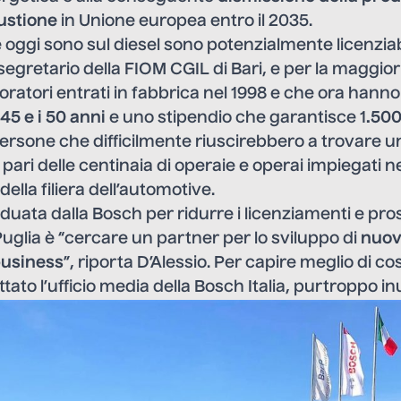
ustione
in Unione europea entro il 2035.
he oggi sono sul diesel sono potenzialmente licenzia
 segretario della FIOM CGIL di Bari, e per la maggio
avoratori entrati in fabbrica nel 1998 e che ora hann
 45 e i 50 anni
e uno stipendio che garantisce 1
.500
Persone che difficilmente riuscirebbero a trovare 
 pari delle centinaia di operaie e operai impiegati neg
della filiera dell’automotive.
iduata dalla Bosch per ridurre i licenziamenti e pro
uglia è “cercare un partner per lo sviluppo di
nuov
business
”, riporta D’Alessio. Per capire meglio di cosa
ato l’ufficio media della Bosch Italia, purtroppo in