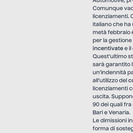
Automotive, prov
Comunque vada, 
licenziamenti.
italiano che ha 
metà febbraio è
per la gestione 
incentivate
e i
Quest’ultimo s
sarà garantito 
un’indennità pa
all’utilizzo del
c
licenziamenti c
uscita. Suppone
90 dei quali fr
Bari e Venaria.
Le dimissioni i
forma di soste