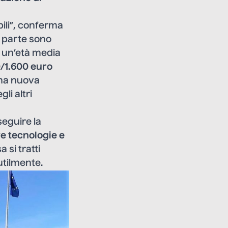
bili”, conferma
r parte sono
o un’età media
/1.600 euro
una nuova
li altri
seguire la
e tecnologie e
 si tratti
utilmente.