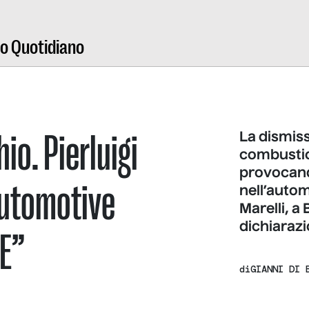
ro Quotidiano
io. Pierluigi
La dismiss
combustion
provocand
automotive
nell’autom
Marelli, a
dichiarazio
UE”
di
GIANNI DI 