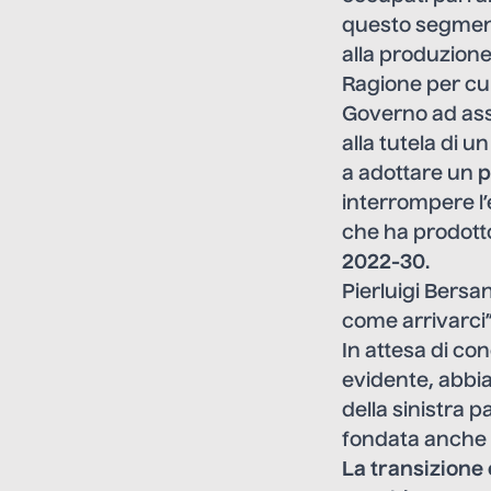
questo segment
alla produzione d
Ragione per cui 
Governo ad assum
alla tutela di 
a adottare un
p
interrompere l’
che ha prodotto
2022-30
.
Pierluigi Bersan
come arrivarci
In attesa di co
evidente, abbi
della sinistra p
fondata anche s
La transizione