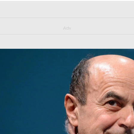
y/muster_aggiornamento
Adv