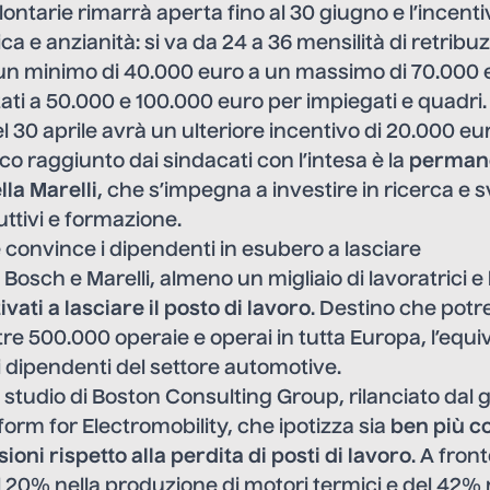
lontarie rimarrà aperta fino al 30 giugno e l’incenti
ica e anzianità: si va da 24 a 36 mensilità di retribu
 minimo di 40.000 euro a un massimo di 70.000 e
ti a 50.000 e 100.000 euro per impiegati e quadri. 
l 30 aprile avrà un ulteriore incentivo di 20.000 eu
tico raggiunto dai sindacati con l’intesa è la
permane
ella Marelli
, che s’impegna a investire in ricerca e 
ttivi e formazione.
 convince i dipendenti in esubero a lasciare
ra Bosch e Marelli, almeno un migliaio di lavoratrici e
ivati a lasciare il posto di lavoro
. Destino che pot
tre 500.000 operaie e operai in tutta Europa, l’equi
di dipendenti del settore automotive.
studio di Boston Consulting Group, rilanciato dal
form for Electromobility, che ipotizza sia
ben più co
oni rispetto alla perdita di posti di lavoro
. A front
l 20% nella produzione di motori termici e del 42% n