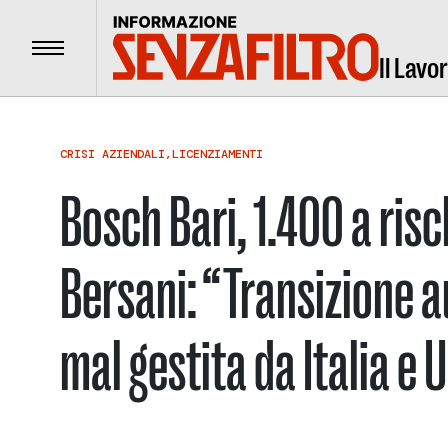
Menu
Il Lavo
CRISI AZIENDALI
,
LICENZIAMENTI
Bosch Bari, 1.400 a risch
Bersani: “Transizione 
mal gestita da Italia e 