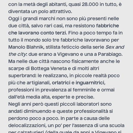
con la metà degli abitanti, quasi 28.000 in tutto, è
diventata un polo attrattivo.
Oggi i grandi marchi non sono più presenti nelle
due città, salvo rari casi, ma resistono
fabbriche
che lavorano conto terzi
. Fino a poco tempo fa in
tutto il mondo solo tre fabbriche lavoravano per
Manolo Blahnik, stilista feticcio della serie
Sex and
the city
: due erano a Vigevano e una a Parabiago.
Ma nelle due città nascono fisicamente anche le
scarpe di Bottega Veneta e di molti altri
superbrand: le realizzano, in piccole realtà poco
più che artigianali,
orlatrici
e
inguarnitrici
,
professioni in prevalenza al femminile e ormai
dall’età media alta, esperte e precise.
Negli anni però questi piccoli laboratori sono
andati diminuendo e queste professionalità si
perdono poco a poco. In parte a causa delle
delocalizzazioni, un po’ per l’assenza di una scuola
per calzaturieri (della quale da anni a Vigevano si