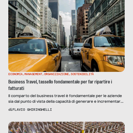
ECONOMIA
,
MANAGEMENT
,
ORGANIZZAZIONE
,
SOSTENIBILITÀ
Business Travel, tassello fondamentale per far ripartire i
fatturati
Il comparto del business travel è fondamentale per le aziende
sia dal punto di vista della capacità di generare e incrementare
fatturato che dal punto di vista dell’incidenza dei costi. Sotto
di
FLAVIO GHIRINGHELLI
questo profilo T&E è la spesa più sottovalutata nell’ambito delle
analisi amministrative; si tratta mediamente della terza voce di
costo dopo personale e tecnologia […]