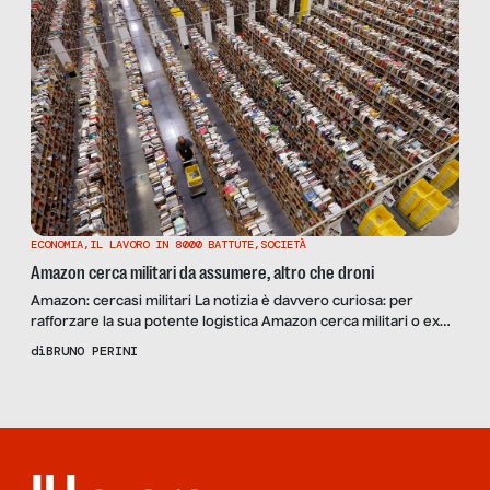
ECONOMIA
,
IL LAVORO IN 8000 BATTUTE
,
SOCIETÀ
Amazon cerca militari da assumere, altro che droni
Amazon: cercasi militari La notizia è davvero curiosa: per
rafforzare la sua potente logistica Amazon cerca militari o ex
militari. Ce lo racconta Riccardo Luna sul quotidiano la
di
BRUNO PERINI
Repubblica: “Quando si dice che dietro ogni pacco di Amazon
che ti arriva a casa puntuale anche con la neve o gli scioperi, c’è
una ‘organizzazione militare’, […]