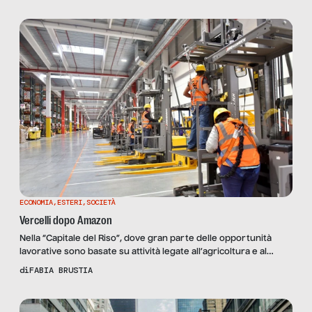
ECONOMIA
,
ESTERI
,
SOCIETÀ
Vercelli dopo Amazon
Nella “Capitale del Riso”, dove gran parte delle opportunità
lavorative sono basate su attività legate all’agricoltura e al
settore dei servizi, un nuovo investimento di Amazon pare
di
FABIA BRUSTIA
essere un buon punto di partenza per fornire un numero
consistente di posti di lavoro con una grande richiesta di
manodopera. A settembre del 2017, infatti, per sostenere […]