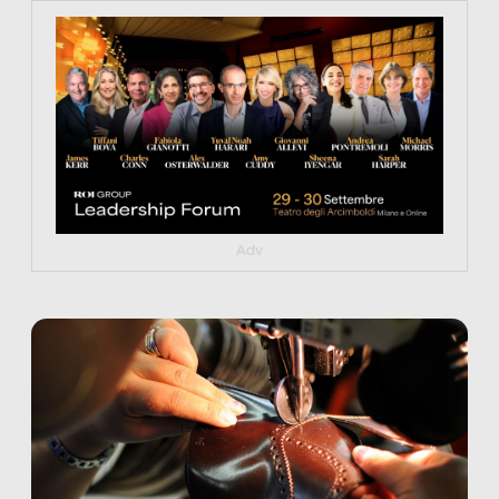
https://tinyurl.com/363fvfm9
Adv