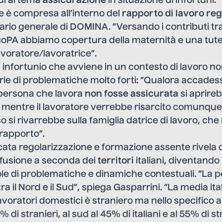
di al tema
assicurazione
in situazione di infortuni.
e è compresa all’interno del
rapporto di lavoro reg
tario generale di DOMINA. “Versando i contributi tra
goPA abbiamo copertura della maternità e una tutel
avoratore/lavoratrice”.
n infortunio che avviene in un contesto di lavoro n
rie di problematiche molto forti: “Qualora accades
 persona che lavora
non fosse assicurata
si aprireb
: mentre il lavoratore verrebbe risarcito comunque 
aso si rivarrebbe sulla famiglia datrice di lavoro, ch
 rapporto”.
ata regolarizzazione e formazione assente rivela d
iffusione a seconda dei
territori
italiani, diventando
le di problematiche e dinamiche contestuali. “La 
a il Nord e il Sud”, spiega Gasparrini. “La media ita
lavoratori domestici è straniero ma nello specifico 
% di stranieri, al sud al 45% di italiani e al 55% di s