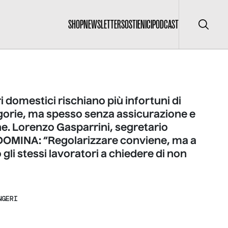
SHOP
NEWSLETTER
SOSTIENICI
PODCAST
Cerca
ri domestici rischiano più infortuni di
egorie, ma spesso senza assicurazione e
e. Lorenzo Gasparrini, segretario
DOMINA: “Regolarizzare conviene, ma a
 gli stessi lavoratori a chiedere di non
NGERI