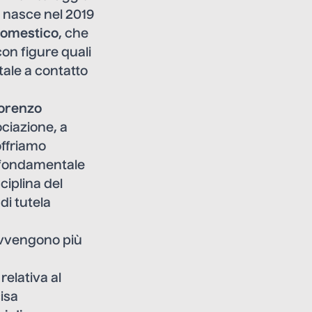
 e nasce nel 2019
domestico
, che
con figure quali
tale a contatto
orenzo
ociazione, a
offriamo
a fondamentale
ciplina del
di tutela
 avvengono più
relativa al
isa