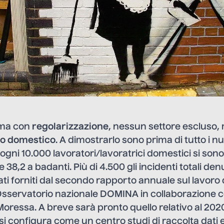
ima con
regolarizzazione
, nessun settore escluso
ro domestico
. A dimostrarlo sono prima di tutto i 
 ogni 10.000 lavoratori/lavoratrici domestici si sono 
 e 38,2 a badanti. Più di 4.500 gli incidenti totali den
ati forniti dal secondo rapporto annuale sul lavor
’Osservatorio nazionale DOMINA in collaborazione 
oressa. A breve sarà pronto quello relativo al 202
si configura come un centro studi di raccolta dati