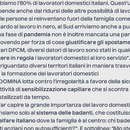
iamo l’80% di lavoratori domestici italiani. Quest’
ende anche dal ridursi delle altre possibilità di lav
e persone si reinventano fuori dalla famiglia come 
uardo al lavoro in nero, al Sud arriviamo anche a p
ma fase di
pandemia
non è inoltre mancata una part
“Dovendo per forza di cose
giustificare gli spostam
ari DPCM, diversi datori di lavoro sono stati in qu
tere in regola
i lavoratori domestici al loro servizi
iguardato diversi territori italiani in maniera trasv
la formazione dei lavoratori domestici
DOMINA lotta contro l’irregolarità a favore della
sic
tività di
sensibilizzazione capillare
che si scontra
istallizzati da tempo.
far capire la grande importanza del lavoro domesti
nsiamo solo al
sistema delle badanti
, che costitui
lfare italiano
dove la famiglia è al centro: chi ba
ti anziani non autosufficienti?”. E sottolinea: “Allo 