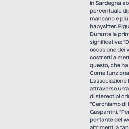
in Sardegna abb
percentuale dip
mancano e più l
babysitter. Rig
Durante la pri
significativa: 
occasione dei v
costretti a met
questo, che ha r
Come funziona 
L’associazione 
attraverso un’at
di stereotipi cr
“Cerchiamo di 
Gasparrini. “Pe
portante del
we
altrimenti a tan