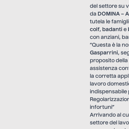
del settore su v
da
DOMINA – As
tutela le famigl
colf
,
badanti
e
con anziani, ba
“Questa è la no
Gasparrini
, se
proposito della
assistenza cont
la corretta appl
lavoro domestic
indispensabile 
Regolarizzazion
infortuni”
Arrivando al cu
settore del lav