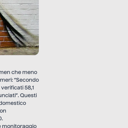
, men che meno
numeri: “Secondo
verificati 58,1
unciati”. Questi
o domestico
con
0.
 e monitoraggio