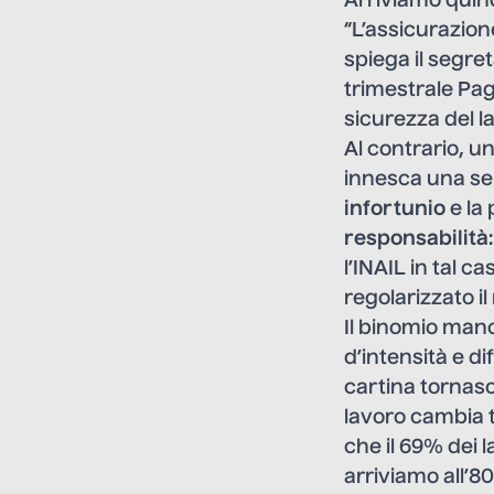
Arriviamo quin
“L’assicurazion
spiega il segre
trimestrale Pa
sicurezza del l
Al contrario, u
innesca una se
infortunio
e la
responsabilità
l’INAIL in tal c
regolarizzato il
Il binomio manc
d’intensità e d
cartina tornaso
lavoro cambia tr
che il 69% dei 
arriviamo all’80