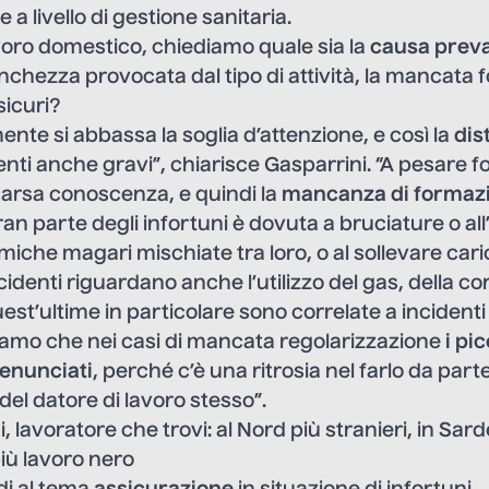
e a livello di gestione sanitaria.
voro domestico, chiediamo quale sia la
causa prev
tanchezza provocata dal tipo di attività, la mancata
sicuri?
ente si abbassa la soglia d’attenzione, e così la
dis
enti anche gravi”, chiarisce Gasparrini. “A pesare f
arsa conoscenza, e quindi la
mancanza di
formaz
gran parte degli infortuni è dovuta a bruciature o all’
miche magari mischiate tra loro, o al sollevare car
ncidenti riguardano anche l’utilizzo del gas, della co
uest’ultime in particolare sono correlate a incidenti 
iamo che nei casi di mancata regolarizzazione
i pi
enunciati
, perché c’è una ritrosia nel farlo da parte
del datore di lavoro stesso”.
, lavoratore che trovi: al Nord più stranieri, in Sar
 più lavoro nero