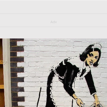
y/muster_aggiornamento
Adv