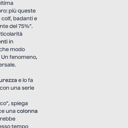
ultima
oro: più queste
colf, badanti e
unte del 75%”.
icolarità
enti
in
alche modo
o”. Un fenomeno,
ersale.
urezza
e lo fa
 con una serie
co”, spiega
sce una
colonna
derebbe
stesso tempo