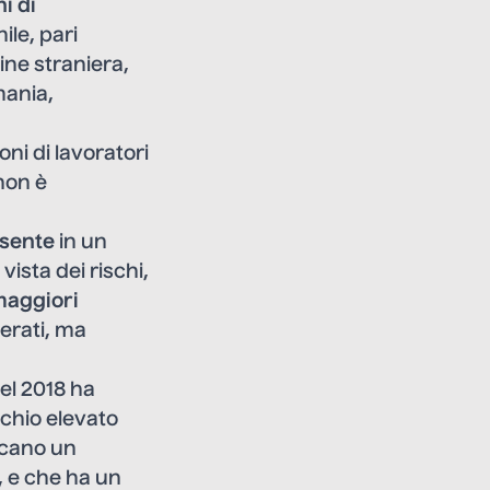
i di
le, pari
ine straniera,
mania,
ioni di lavoratori
 non è
sente
in un
ista dei rischi,
maggiori
erati, ma
nel 2018 ha
schio elevato
iscano un
 e che ha un