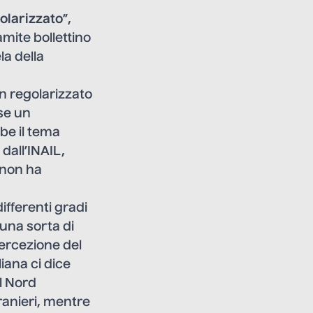
olarizzato
”,
mite bollettino
a della
on regolarizzato
se un
be il tema
dall’INAIL,
e non ha
ifferenti gradi
 una sorta di
percezione del
liana ci dice
al Nord
tranieri, mentre