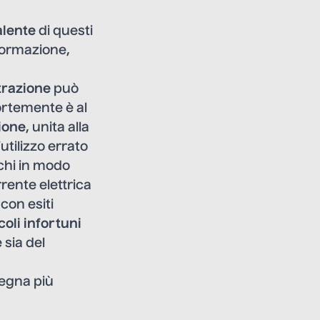
alente
di questi
 formazione,
trazione
può
ortemente è al
ione
, unita alla
utilizzo errato
ichi in modo
rrente elettrica
con esiti
ccoli infortuni
 sia del
degna più