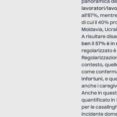
panoramica dell
lavoratori/lav
all’87%, mentre
di cui il 40% p
Moldavia, Ucrai
A risultare dis
ben il 57% è in
regolarizzato è
Regolarizzazio
contesto, quell
come conferma 
infortuni
, e qu
anche i caregiv
Anche in questo 
quantificato in
per le casaling
incidente dome