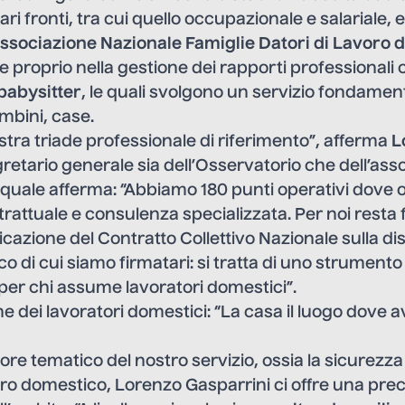
ari fronti, tra cui quello occupazionale e salariale,
sociazione Nazionale Famiglie Datori di Lavoro 
ie proprio nella gestione dei rapporti professionali 
babysitter
, le quali svolgono un servizio fondamen
mbini, case.
stra triade professionale di riferimento”, afferma
L
gretario generale sia dell’Osservatorio che dell’ass
 quale afferma: “Abbiamo 180 punti operativi dove 
rattuale e consulenza specializzata. Per noi rest
icazione del Contratto Collettivo Nazionale sulla dis
o di cui siamo firmatari: si tratta di uno strumento 
per chi assume lavoratori domestici”.
e dei lavoratori domestici: “La casa il luogo dove
ore tematico del nostro servizio, ossia la sicurezza 
oro domestico, Lorenzo Gasparrini ci offre una prec