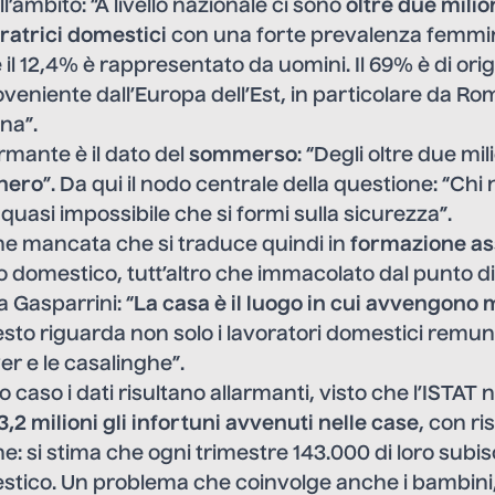
’ambito: “A livello nazionale ci sono
oltre due milion
oratrici domestici
con una forte prevalenza femmini
 il 12,4% è rappresentato da uomini. Il 69% è di orig
roveniente dall’Europa dell’Est, in particolare da Ro
na”.
armante è il dato del
sommerso
: “Degli oltre due mil
 nero
”. Da qui il nodo centrale della questione: “Chi
 quasi impossibile che si formi sulla sicurezza”.
ne mancata che si traduce quindi in
formazione as
o domestico, tutt’altro che immacolato dal punto di v
Gasparrini: “
La casa è il luogo in cui avvengono 
esto riguarda non solo i lavoratori domestici remun
er e le casalinghe”.
caso i dati risultano allarmanti, visto che l’ISTAT 
3,2 milioni gli infortuni avvenuti nelle case
, con ri
he: si stima che ogni trimestre 143.000 di loro sub
stico. Un problema che coinvolge anche i bambini,