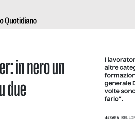
ro Quotidiano
er: in nero un
I lavorato
altre cat
formazion
u due
generale 
volte sono
farlo”.
di
SARA BELLI