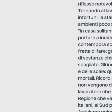
riflesso notevol
Tornando al la
infortuni: la s
ambienti poco 
“In casa solitam
portare a incid
contempo la sc
fretta di fare: 
di sostanze chi
sbagliato. Gli i
e delle scale: q
mortali. Ricord
non vengono d
lavoratore che 
Regione che vai
italiani, al Sud