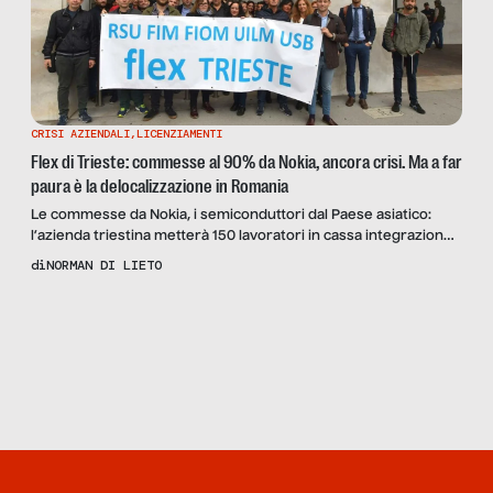
CRISI AZIENDALI
,
LICENZIAMENTI
Flex di Trieste: commesse al 90% da Nokia, ancora crisi. Ma a far
paura è la delocalizzazione in Romania
Le commesse da Nokia, i semiconduttori dal Paese asiatico:
l’azienda triestina metterà 150 lavoratori in cassa integrazione
per scarsa diversificazione. “Una situazione aggravata dalle
di
NORMAN DI LIETO
crisi internazionali degli ultimi giorni”, come testimonia Marco
Relli della FIOM CGIL.
Scopri
la Rivista
NUMERO 116 –
CAVALLI DI
BATTAGLIA