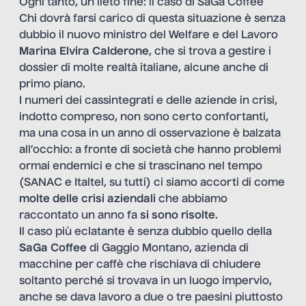
Ogni tanto, un lieto fine: il caso di SaGa Coffee
Chi dovrà farsi carico di questa situazione è senza
dubbio il nuovo ministro del Welfare e del Lavoro
Marina Elvira Calderone
, che si trova a gestire i
dossier di molte realtà italiane, alcune anche di
primo piano.
I numeri dei cassintegrati e delle aziende in crisi,
indotto compreso, non sono certo confortanti,
ma una cosa in un anno di osservazione è balzata
all’occhio: a fronte di società che hanno problemi
ormai endemici e che si trascinano nel tempo
(SANAC e Italtel, su tutti) ci siamo accorti di come
molte delle crisi aziendali
che abbiamo
raccontato un anno fa
si sono risolte
.
Il caso più eclatante è senza dubbio quello della
SaGa Coffee
di Gaggio Montano, azienda di
macchine per caffè che rischiava di chiudere
soltanto perché si trovava in un luogo impervio,
anche se dava lavoro a due o tre paesini piuttosto