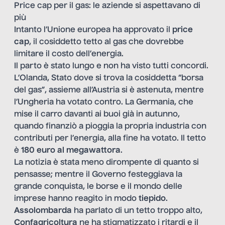
Price cap per il gas: le aziende si aspettavano di
più
Intanto l’Unione europea ha approvato il
price
cap
, il cosiddetto tetto al gas che dovrebbe
limitare il costo dell’energia.
Il parto è stato lungo e non ha visto tutti concordi.
L’Olanda, Stato dove si trova la cosiddetta “borsa
del gas”, assieme all’Austria si è astenuta, mentre
l’Ungheria ha votato contro. La Germania, che
mise il carro davanti ai buoi già in autunno,
quando finanziò a pioggia la propria industria con
contributi per l’energia, alla fine ha votato. Il tetto
è
180 euro al megawattora
.
La notizia è stata meno dirompente di quanto si
pensasse; mentre il Governo festeggiava la
grande conquista, le borse e il mondo delle
imprese hanno reagito in modo
tiepido
.
Assolombarda
ha parlato di un tetto troppo alto,
Confagricoltura
ne ha stigmatizzato i ritardi e il