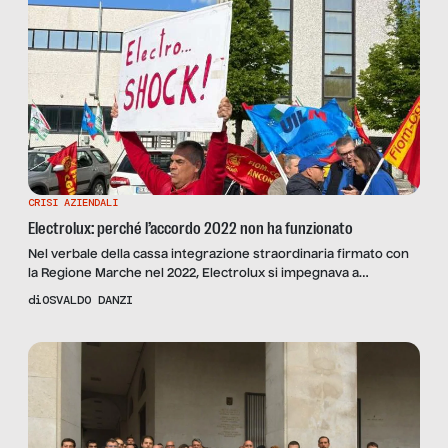
CRISI AZIENDALI
Electrolux: perché l’accordo 2022 non ha funzionato
Nel verbale della cassa integrazione straordinaria firmato con
la Regione Marche nel 2022, Electrolux si impegnava a
mantenere le linee produttive di Pordenone. Quelle stesse
di
OSVALDO DANZI
linee sono oggi al centro di una vertenza che potrebbe
spostarle. Una storia di impegni presi, di chi doveva verificarne
il rispetto, e di un silenzio che dice più di qualsiasi comunicato.