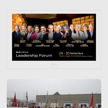
https://tinyurl.com/363fvfm9
Adv