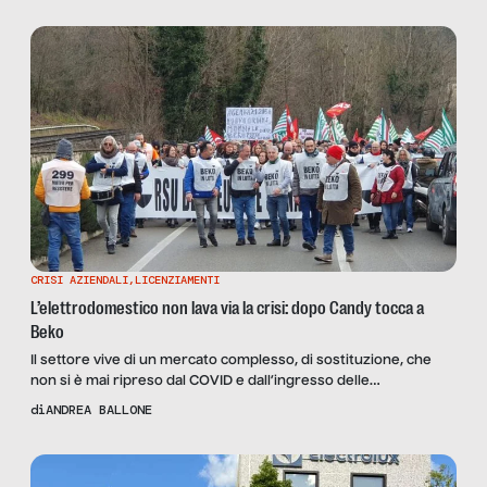
CRISI AZIENDALI
,
LICENZIAMENTI
L’elettrodomestico non lava via la crisi: dopo Candy tocca a
Beko
Il settore vive di un mercato complesso, di sostituzione, che
non si è mai ripreso dal COVID e dall’ingresso delle
multinazionali. E la turca Beko, che chiuderà nel 2025, ha
di
ANDREA BALLONE
inserito nel suo piano industriale per l’Italia 1.935 licenziamenti
su 5.000 dipendenti. Ne parliamo con Alberto Larghi,
coordinatore per l’elettrodomestico della FIOM