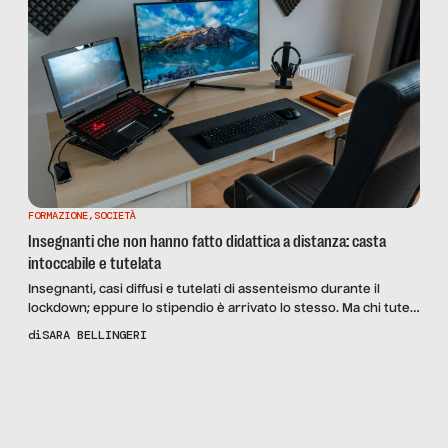
FORMAZIONE
,
SOCIETÀ
Insegnanti che non hanno fatto didattica a distanza: casta
intoccabile e tutelata
Insegnanti, casi diffusi e tutelati di assenteismo durante il
lockdown; eppure lo stipendio è arrivato lo stesso. Ma chi tutela
gli studenti?
di
SARA BELLINGERI
Scopri
la
Rivista
NUMERO
65 – MEA
CULPA