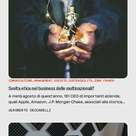
COMUNICAZIONE
,
MANAGEMENT
,
SOCIETÀ
,
SOSTENIBILITÀ
,
ZONA FRANCA
Svolta etica nel business delle multinazionali?
A metà agosto di quest’anno, 181 CEO di importanti aziende,
quali Apple, Amazon. J.P. Morgan Chase, associati alla storica
organizzazione statunitense Business Roundtable, hanno
di
ROBERTO CECCARELLI
sottoscritto una dichiarazione per la ridefinizione dello scopo
(purpose) di una corporation. Questo statement ha destato
particolare interesse, perché ne è stata fatta una lettura etica
da parte dei media europei. […]