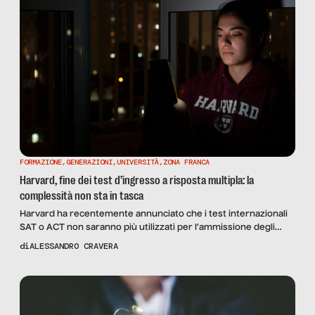
FORMAZIONE
,
GENERAZIONI
,
UNIVERSITÀ
,
ZONA FRANCA
Harvard, fine dei test d’ingresso a risposta multipla: la
complessità non sta in tasca
Harvard ha recentemente annunciato che i test internazionali
SAT o ACT non saranno più utilizzati per l’ammissione degli
studenti nei prossimi quattro anni: la prestigiosa università
di
ALESSANDRO CRAVERA
americana per valutare il potenziale dei candidati si baserà su
elaborati che i ragazzi potranno produrre in fase di
ammissione. La decisione di Harvard segue la direzione presa
da […]