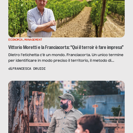
ECONOMIA
,
MANAGEMENT
Vittorio Moretti e la Franciacorta: “Qui il terroir è fare impresa”
Dietro l’etichetta c’è un mondo. Franciacorta. Un unico termine
per identificare in modo preciso il territorio, il metodo di
produzione e il vino. Le “guerre”, le comparazioni con
di
FRANCESCA DRUIDI
Champagne e Cava (le altre denominazioni realizzate con la
rifermentazione in bottiglia), sono ormai sullo sfondo, perché
questo territorio nel cuore della Lombardia, affacciato sulle
sponde del […]