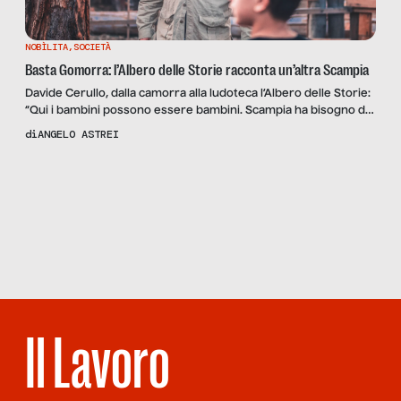
NOBÌLITA
,
SOCIETÀ
Basta Gomorra: l’Albero delle Storie racconta un’altra Scampia
Davide Cerullo, dalla camorra alla ludoteca l’Albero delle Storie:
“Qui i bambini possono essere bambini. Scampia ha bisogno di
normalità”.
di
ANGELO ASTREI
Scopri
la Rivista
NUMERO 45 –
IN QUESTO
MONDO DI
GURU
Il Lavoro