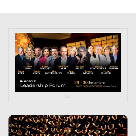
https://tinyurl.com/363fvfm9
Adv