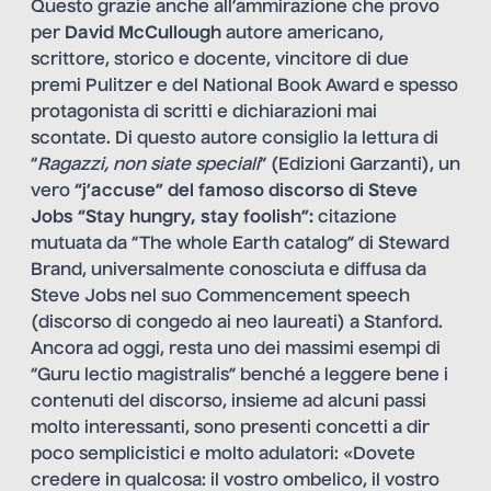
Questo grazie anche all’ammirazione che provo
per
David McCullough
autore americano,
scrittore, storico e docente, vincitore di due
premi Pulitzer e del National Book Award e spesso
protagonista di scritti e dichiarazioni mai
scontate. Di questo autore consiglio la lettura di
“
Ragazzi, non siate speciali
” (Edizioni Garzanti), un
vero
“j’accuse” del famoso discorso di Steve
Jobs “Stay hungry, stay foolish”:
citazione
mutuata da “The whole Earth catalog” di Steward
Brand, universalmente conosciuta e diffusa da
Steve Jobs nel suo Commencement speech
(discorso di congedo ai neo laureati) a Stanford.
Ancora ad oggi, resta uno dei massimi esempi di
“Guru lectio magistralis” benché a leggere bene i
contenuti del discorso, insieme ad alcuni passi
molto interessanti, sono presenti concetti a dir
poco semplicistici e molto adulatori: «Dovete
credere in qualcosa: il vostro ombelico, il vostro