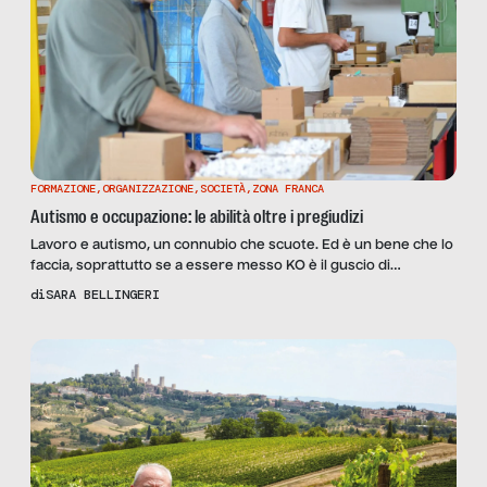
FORMAZIONE
,
ORGANIZZAZIONE
,
SOCIETÀ
,
ZONA FRANCA
Autismo e occupazione: le abilità oltre i pregiudizi
Lavoro e autismo, un connubio che scuote. Ed è un bene che lo
faccia, soprattutto se a essere messo KO è il guscio di
pregiudizi che troppo spesso lo caratterizza. C’è chi ancora
di
SARA BELLINGERI
crede che il disturbo sia da relegare all’esclusiva bolla
dell’assistenzialismo, quando invece può e deve essere
tutt’altro. A dimostrarlo ci sono realtà […]