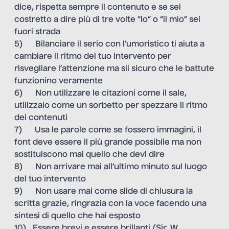
dice, rispetta sempre il contenuto e se sei
costretto a dire più di tre volte “Io” o “il mio” sei
fuori strada
5) Bilanciare il serio con l’umoristico ti aiuta a
cambiare il ritmo del tuo intervento per
risvegliare l’attenzione ma sii sicuro che le battute
funzionino veramente
6) Non utilizzare le citazioni come il sale,
utilizzalo come un sorbetto per spezzare il ritmo
dei contenuti
7) Usa le parole come se fossero immagini, il
font deve essere il più grande possibile ma non
sostituiscono mai quello che devi dire
8) Non arrivare mai all’ultimo minuto sul luogo
del tuo intervento
9) Non usare mai come slide di chiusura la
scritta grazie, ringrazia con la voce facendo una
sintesi di quello che hai esposto
10) Essere brevi e essere brillanti (Sir. W.