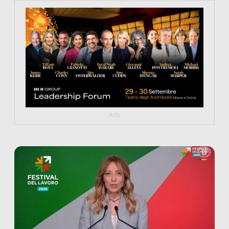
https://tinyurl.com/363fvfm9
Adv