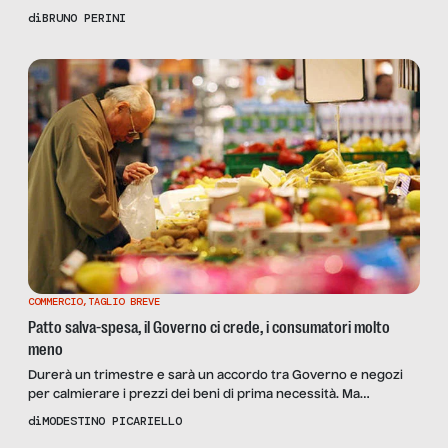
nascite, con il divario geografico che svuota ancora Sud e Isole,
di
BRUNO PERINI
che pure sono i soli a registrare un lieve incremento di
fecondità rispetto agli anni precedenti
COMMERCIO
,
TAGLIO BREVE
Patto salva-spesa, il Governo ci crede, i consumatori molto
meno
Durerà un trimestre e sarà un accordo tra Governo e negozi
per calmierare i prezzi dei beni di prima necessità. Ma
l’adesione è su base volontaria (come nel caso di Ferrero) ed è
di
MODESTINO PICARIELLO
esposto a ogni sorta di artificio commerciale