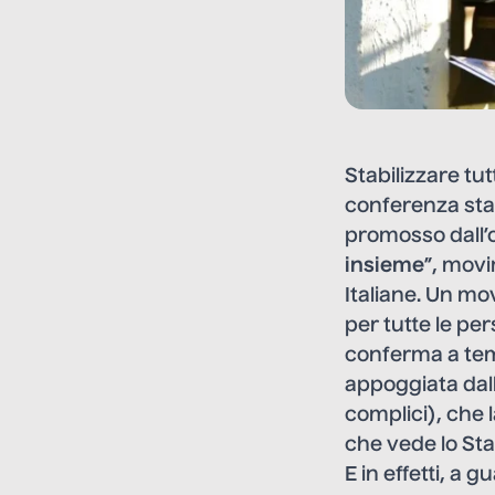
Stabilizzare tut
conferenza stam
promosso dall’
insieme
”, movi
Italiane. Un mo
per tutte le pe
conferma a tem
appoggiata dalle
complici), che
che vede lo St
E in effetti, a 