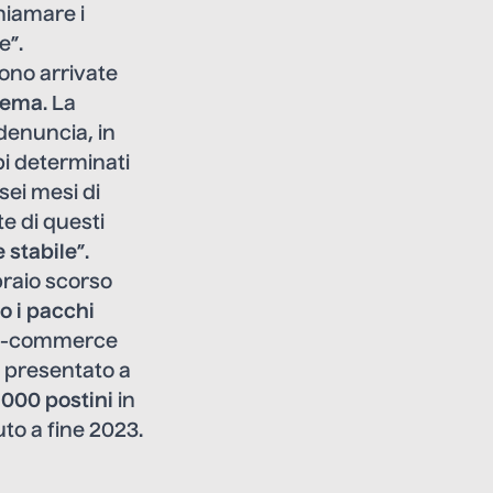
hiamare i
e”.
ono arrivate
blema
. La
denuncia, in
pi determinati
ei mesi di
e di questi
 stabile
”.
braio scorso
o i pacchi
di e-commerce
e presentato a
.000 postini
in
uto a fine 2023.