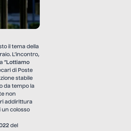
to il tema della
aio. L’incontro,
a “
Lottiamo
cari di Poste
zione stabile
no da tempo la
te non
ri addirittura
i un colosso
022
del