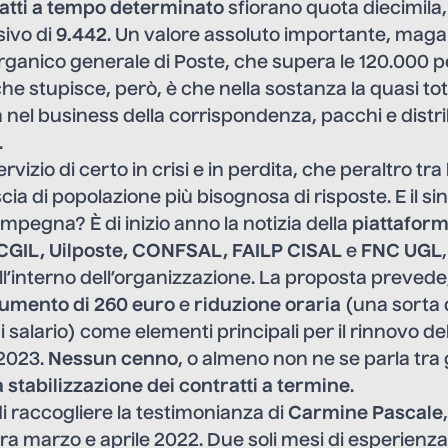
ratti a tempo determinato
sfiorano quota diecimila
sivo di
9.442
. Un valore assoluto importante, maga
organico generale di Poste, che supera le 120.000 
he stupisce, però, è che nella sostanza la quasi tota
a nel business della corrispondenza, pacchi e distr
.
ervizio di certo in crisi e in perdita, che peraltro tra 
cia di popolazione più bisognosa di risposte. E il si
impegna? È di inizio anno la notizia della
piattafor
CGIL, Uilposte, CONFSAL, FAILP CISAL
e
FNC UGL
ll’interno dell’organizzazione. La proposta prevede, 
umento di 260 euro
e
riduzione oraria
(una sorta 
i salario) come elementi principali per il rinnovo de
 2023.
Nessun cenno
, o almeno non ne se parla tra
a stabilizzazione dei contratti a termine
.
i raccogliere la testimonianza di
Carmine Pascale
tra marzo e aprile 2022. Due soli mesi di esperienza,