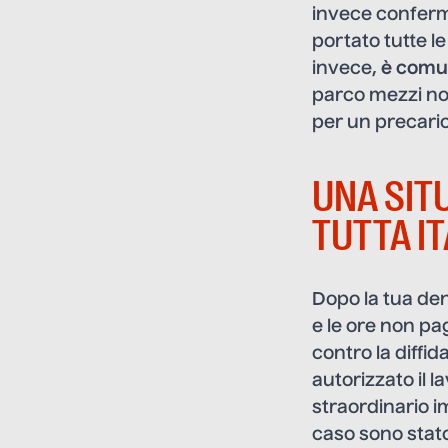
invece conferm
portato tutte le
invece,
è comun
parco mezzi no
per un precario
UNA SIT
TUTTA IT
Dopo la tua de
e le ore non pa
contro la diffi
autorizzato il l
straordinario i
caso sono stat