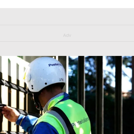
y/muster_aggiornamento
Adv