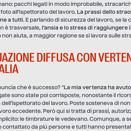
ano: pacchi legati in modo improbabile, stracaric
 foto all’Ispettorato del lavoro.
La prassi dello stra
e a tutti
. E parlando di sicurezza del lavoro, se la
n è trasversale,
l’ansia e lo stress di raggiungere i
 non aiuta, a maggior ragione se si lavora sulle str
UAZIONE DIFFUSA CON VERTE
ALIA
nuncia che è successo? “
La mia vertenza ha avuto 
gate sono state poi corrisposte, nonostante il ricor
da dell’ispettorato del lavoro. Poste sosteneva di no
avoro eccedente. Però qui si tratta di prassi, autori
mplicito: le timbrature le vedevano. Comunque, a s
o contattato da più persone e tutti hanno presenta