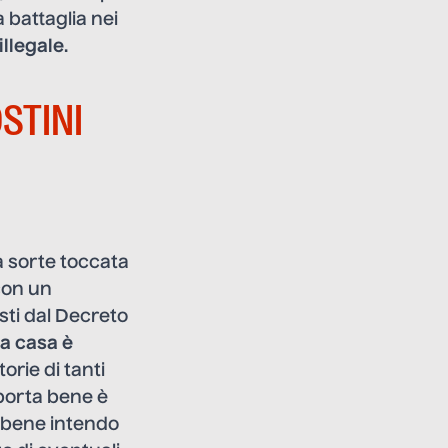
 battaglia nei
illegale
.
OSTINI
a sorte toccata
con un
sti dal Decreto
 a casa è
orie di tanti
mporta bene è
i bene intendo