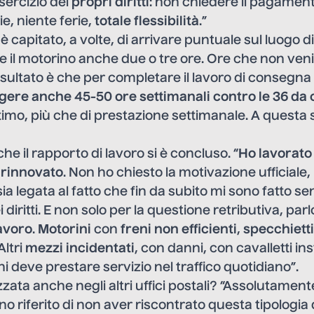
esercizio dei
propri
diritti
: non chiedere il pagament
e, niente ferie,
totale
flessibilità
.”
i è capitato, a volte, di arrivare puntuale sul luogo d
e il motorino anche due o tre ore. Ore che non ven
risultato è che per completare il lavoro di consegna 
lgere anche 45-50 ore settimanali contro le 36 da 
timo, più che di prestazione settimanale. A questa
 che il rapporto di lavoro si è concluso. “
Ho lavorato
 rinnovato
. Non ho chiesto la motivazione ufficial
ia legata al fatto che fin da subito mi sono fatto sent
i diritti. E non solo per la questione retributiva, par
lavoro
.
Motorini
con
freni non efficienti
,
specchietti
 Altri
mezzi incidentati
, con danni, con cavalletti inst
 deve prestare servizio nel traffico quotidiano”.
zzata anche negli altri uffici postali? “Assolutament
o riferito di non aver riscontrato questa tipologia di 