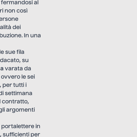
, fermandosi al
ri non così
persone
lità dei
ibuzione. In una
le sue fila
ndacato, su
ma
varata da
, ovvero le sei
per tutti i
di settimana
l contratto,
 gli argomenti
, portalettere in
 sufficienti per