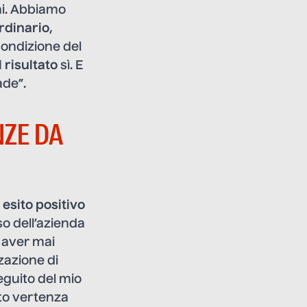
hi. Abbiamo
ordinario
,
 condizione del
l risultato
sì. E
ade”.
NZE DA
esito positivo
so dell’azienda
n aver mai
zzazione di
eguito del mio
to vertenza