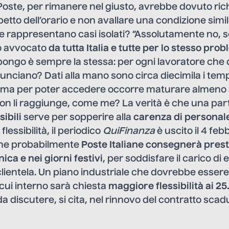
. Poste, per rimanere nel giusto, avrebbe dovuto ric
spetto dell’orario e non avallare una condizione simil
 rappresentano casi isolati? “Assolutamente no, s
o avvocato
da tutta Italia e tutte per lo stesso pro
ngo è sempre la stessa: per ogni lavoratore che 
nciano? Dati alla mano sono circa diecimila i tem
, ma per poter accedere occorre maturare almeno s
 non li raggiunge, come me? La verità è che una part
sibili
serve per sopperire alla
carenza di personale
flessibilità, il periodico
QuiFinanza
è uscito il 4 feb
 che probabilmente
Poste Italiane consegnerà prest
ca e nei giorni festivi
, per soddisfare il carico 
 clientela. Un piano industriale che dovrebbe esser
 cui interno sarà chiesta
maggiore flessibilità ai 25
a discutere, si cita, nel rinnovo del contratto scad