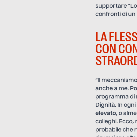
supportare “Lot
confronti di un
LA FLESS
CON CON
STRAORD
“Il meccanismo 
anche a me.
Po
programma di ri
Dignità. In ogni
elevato
, o alm
colleghi. Ecco,
probabile che r