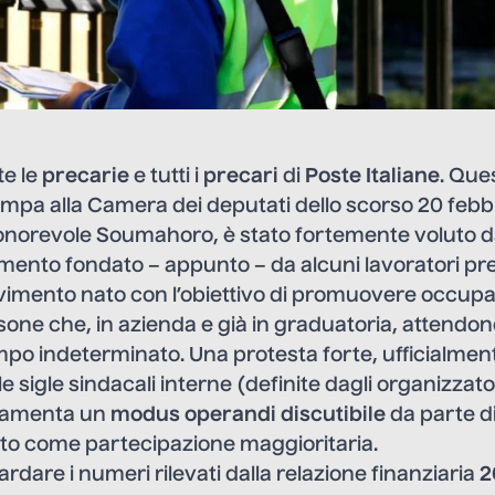
te le
precarie
e tutti i
precari
di
Poste Italiane
. Ques
pa alla Camera dei deputati dello scorso 20 febbr
onorevole Soumahoro, è stato fortemente voluto d
mento fondato – appunto – da alcuni lavoratori pre
vimento nato con l’obiettivo di promuovere occupa
rsone che, in azienda e già in graduatoria, attendo
po indeterminato. Una protesta forte, ufficialmen
 sigle sindacali interne (definite dagli organizzato
 lamenta un
modus operandi discutibile
da parte d
ato come partecipazione maggioritaria.
guardare i numeri rilevati dalla relazione finanziaria
2