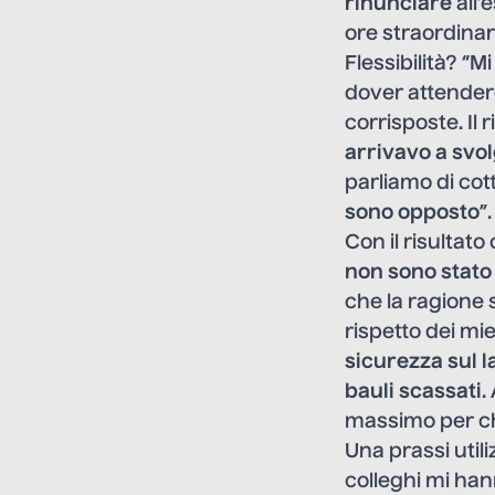
rinunciare
all’
ore straordinari
Flessibilità? “M
dover attender
corrisposte. Il 
arrivavo a svo
parliamo di cot
sono opposto
”.
Con il risultato
non sono stato
che la ragione s
rispetto dei mie
sicurezza sul 
bauli scassati
.
massimo per chi
Una prassi utili
colleghi mi hann