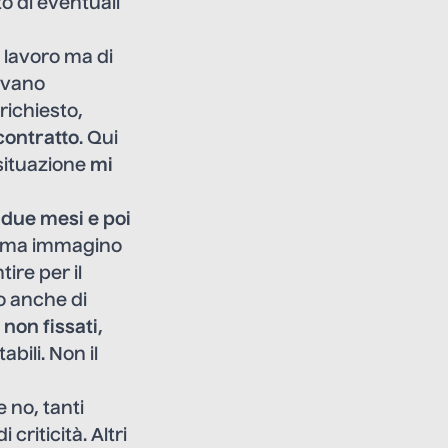
o di eventuali
i lavoro ma di
ivano
richiesto,
contratto
. Qui
 situazione
mi
 due mesi e poi
e, ma immagino
ire per il
lo anche di
 non fissati
,
abili. Non il
e no, tanti
criticità. Altri