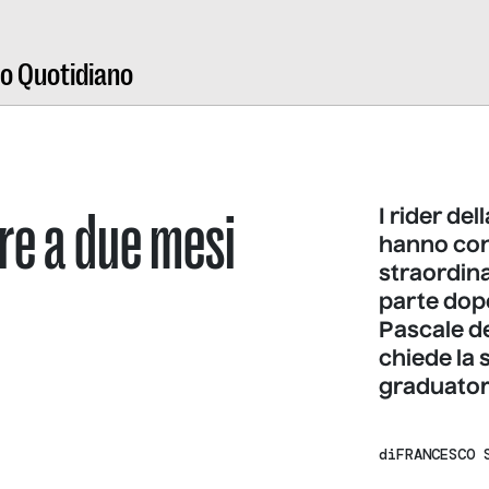
ro Quotidiano
re a due mesi
I rider de
hanno con
straordina
parte dopo
Pascale d
chiede la s
graduatori
di
FRANCESCO 