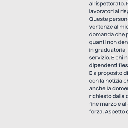
all’ispettorato
lavoratori al ri
Queste persone
vertenze
al mi
domanda che po
quanti non denu
in graduatoria
servizio. E chi
dipendenti fles
E a proposito di 
con la notizia
anche la domeni
richiesto dalla
fine marzo e al
forza. Aspetto d