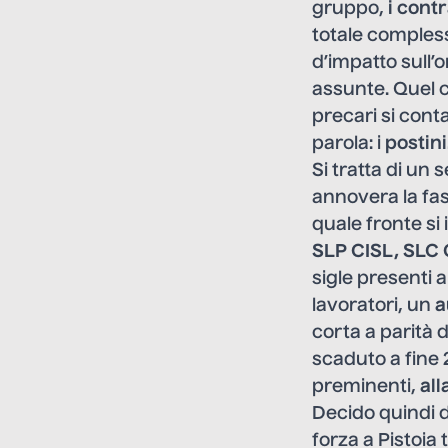
gruppo,
i cont
totale comples
d’impatto sull’
assunte. Quel c
precari si cont
parola: i
postini
Si tratta di un s
annovera la fas
quale fronte si 
SLP CISL, SLC 
sigle presenti a
lavoratori, un
a
corta a parità d
scaduto a fine
preminenti,
all
Decido quindi d
forza a Pistoia 