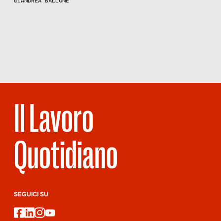
di
ANDREA BALLONE
parliamo con il sindacato FABI e Tommaso Vigliotti, segretario
UniSin.
Scopri
la Rivista
NUMERO 74 –
BENEDETTI
TOSCANI
Il Lavoro
Quotidiano
SEGUICI SU
facebook
linkedin
instagram
youtube