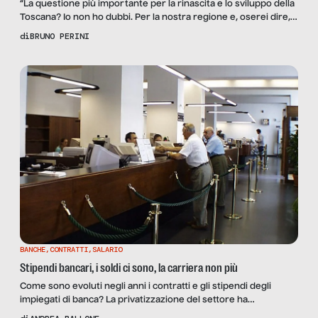
“La questione più importante per la rinascita e lo sviluppo della
Toscana? Io non ho dubbi. Per la nostra regione e, oserei dire,
per l’intero Paese, la questione cruciale è quella delle
di
BRUNO PERINI
infrastrutture. È un tema decisivo, mi creda. E devo aggiungere
che è sconfortante assistere in questi mesi alla politica del
blocco delle infrastrutture […]
BANCHE
,
CONTRATTI
,
SALARIO
Stipendi bancari, i soldi ci sono, la carriera non più
Come sono evoluti negli anni i contratti e gli stipendi degli
impiegati di banca? La privatizzazione del settore ha
comportato delle strette di cui pochi sono a conoscenza. Ne