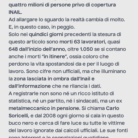
quattro milioni di persone privo di copertura
INAIL
.
Ad allargare lo sguardo la realtà cambia di molto.
E, in questo caso, in peggio.
Solo nei
quindici giorni
precedenti la stesura di
questo articolo sono
morti 63 lavoratori
, quasi
648 dall’inizio dell’anno
, oltre
1.050
se si contano
anche i morti “
in itinere
”, ossia coloro che
perdono la vita spostandosi da e per il luogo di
lavoro. Sono cifre non ufficiali, ma che illuminano
la
zona lasciata in ombra dall’Inail e
dall’informazione
che ne rilancia i dati.
A registrarle non sono né un ricco istituto di
statistica, né un partito, né i sindacati, ma un ex
metalmeccanico in pensione
. Si chiama
Carlo
Soricelli
, e dal 2008 ogni giorno si cala in questo
buco nero e cerca di fare luce su tutte le vittime
del lavoro ignorate dai calcoli ufficiali. Le sue fonti