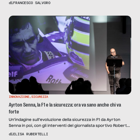
nazionale del lavoro Bruno Giordano e dell’esperto di sicurezza
di
FRANCESCO SALVORO
Valerio Forti.
INNOVAZIONE
,
SICUREZZA
Ayrton Senna, la F1 e la sicurezza: ora va sano anche chi va
forte
Un’indagine sull’evoluzione della sicurezza in F1 da Ayrton
Senna in poi, con gli interventi del giornalista sportivo Roberto
Chinchero e del direttore dell’autodromo di Imola Pietro
di
ELISA RUBERTELLI
Benvenuti.