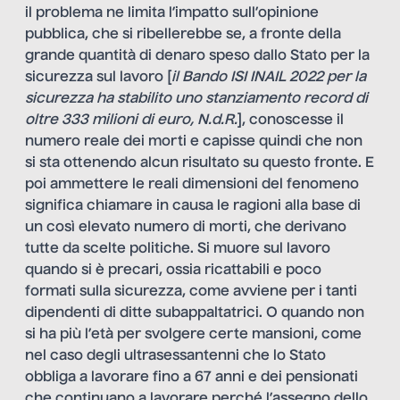
il problema ne limita l’impatto sull’opinione
pubblica, che si ribellerebbe se, a fronte della
grande quantità di denaro speso dallo Stato per la
sicurezza sul lavoro [
il Bando ISI
INAIL 2022 per la
sicurezza ha stabilito uno stanziamento record di
oltre 333 milioni di euro,
N.d.
R.
], conoscesse il
numero reale dei morti e capisse quindi che non
si sta ottenendo alcun risultato su questo fronte. E
poi ammettere le reali dimensioni del fenomeno
significa chiamare in causa le ragioni alla base di
un così elevato numero di morti, che derivano
tutte da scelte politiche. Si muore sul lavoro
quando si è precari, ossia ricattabili e poco
formati sulla sicurezza, come avviene per i tanti
dipendenti di ditte subappaltatrici. O quando non
si ha più l’età per svolgere certe mansioni, come
nel caso degli ultrasessantenni che lo Stato
obbliga a lavorare fino a 67 anni e dei pensionati
che continuano a lavorare perché l’assegno dello