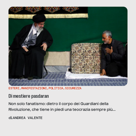
ESTERI
,
MANIFESTAZIONI
,
POLITICA
,
SICUREZZA
Di mestiere pasdaran
Non solo fanatismo: dietro il corpo dei Guardiani della
Rivoluzione, che tiene in piedi una teocrazia sempre più
cruenta, ci sono forti ragioni economiche e motivazioni che
di
ANDREA VALENTE
passano per il lavoro, se in Iran gli ufficiali guadagnano più dei
medici, e la maggior parte delle professioni civili è scivolata
sotto la soglia di povertà