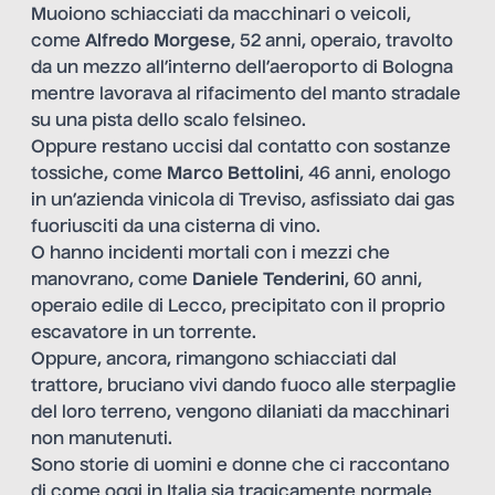
Muoiono schiacciati da macchinari o veicoli,
come
Alfredo Morgese
, 52 anni, operaio, travolto
da un mezzo all’interno dell’aeroporto di Bologna
mentre lavorava al rifacimento del manto stradale
su una pista dello scalo felsineo.
Oppure restano uccisi dal contatto con sostanze
tossiche, come
Marco Bettolini
, 46 anni, enologo
in un’azienda vinicola di Treviso, asfissiato dai gas
fuoriusciti da una cisterna di vino.
O hanno incidenti mortali con i mezzi che
manovrano, come
Daniele Tenderini
, 60 anni,
operaio edile di Lecco, precipitato con il proprio
escavatore in un torrente.
Oppure, ancora, rimangono schiacciati dal
trattore, bruciano vivi dando fuoco alle sterpaglie
del loro terreno, vengono dilaniati da macchinari
non manutenuti.
Sono storie di uomini e donne che ci raccontano
di come oggi in Italia sia tragicamente normale