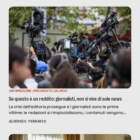
INFORMAZIONE
,
PRECARIATO
,
SALARIO
Se questo è un reddito: giornalisti, non si vive di sole news
La crisi dell’editoria prosegue e i giornalisti sono le prime
vittime: le redazioni si rimpiccioliscono, i contenuti vengono
pagati meno, e i grandi gruppi editoriali ricorrono ai
di
SERGIO FERRARIS
prepensionamenti per tagliare sui costi e reclutare firme di
prestigio, bloccando il turnover. La via d’uscita? Nuove
competenze e tecnologie.