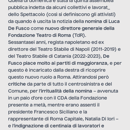
Quella di domenica è stata la quinta assemblea
pubblica indetta da alcuni collettivi e lavorat_
dello Spettacolo (così si definiscono gli attivisti)
da quando è uscita la notizia della
nomina di Luca
De Fusco
come
nuovo direttore generale della
Fondazione Teatro di Roma
(TdR).
Sessantasei anni, regista napoletano ed ex
direttore del Teatro Stabile di Napoli (2011-2019) e
del Teatro Stabile di Catania (2022-2023),
De
Fusco piace molto ai partiti di maggioranza
, e per
questo è incaricato dalla destra di ricoprire
questo nuovo ruolo a Roma. Attirandosi però
critiche
da parte di tutto il centrosinistra e del
Comune, per l’
irritualità della nomina
– avvenuta
in un paio d’ore con il CDA della Fondazione
presente a metà, mentre erano assenti il
presidente Francesco Siciliano e la
rappresentante di Roma Capitale, Natalia Di Iori –
e l’
indignazione di centinaia di lavoratori e