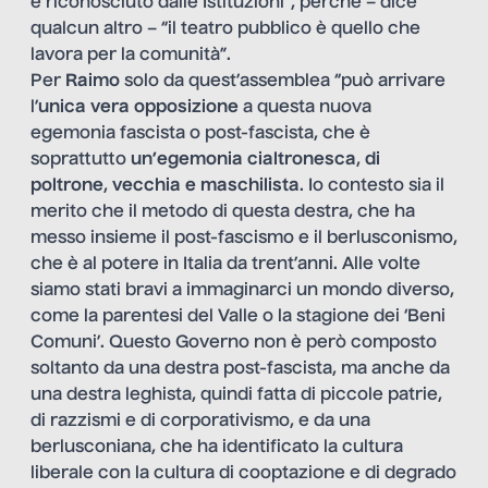
e riconosciuto dalle Istituzioni”, perché – dice
qualcun altro – “il teatro pubblico è quello che
lavora per la comunità”.
Per
Raimo
solo da quest’assemblea “può arrivare
l’
unica vera opposizione
a questa nuova
egemonia fascista o post-fascista, che è
soprattutto
un’egemonia cialtronesca
,
di
poltrone
,
vecchia e maschilista
. Io contesto sia il
merito che il metodo di questa destra, che ha
messo insieme il post-fascismo e il berlusconismo,
che è al potere in Italia da trent’anni. Alle volte
siamo stati bravi a immaginarci un mondo diverso,
come la parentesi del Valle o la stagione dei ‘Beni
Comuni’. Questo Governo non è però composto
soltanto da una destra post-fascista, ma anche da
una destra leghista, quindi fatta di piccole patrie,
di razzismi e di corporativismo, e da una
berlusconiana, che ha identificato la cultura
liberale con la cultura di cooptazione e di degrado