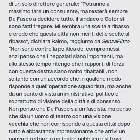
di un solo direttore generale: “Potranno al
massimo fare un consulente, ma
resterà sempre
De Fusco a decidere tutto, il sindaco e Gotor si
sono fatti fregare
. Mi sembra una scelta a ribasso
e credo che questa città non meriti delle scelte al
ribasso”, dichiara Raimo, raggiunto da
SenzaFiltro
.
“Non sono contro la politica dei compromessi,
anzi penso che i negoziati siano importanti, ma
allo stesso tempo ritengo che i rapporti di forza
con questa destra siano molto ribaltabili, non
soltanto con un accordo che in qualche modo
risponde a
quell’operazione squadrista
, ma anche
da un punto di vista amministrativo, politico e
soprattutto di visione della città e di consenso.
Non penso che De Fusco sia un fascista, ma penso
che sia
un uomo di teatro con una visione
vecchia
che non corrisponde a questa città: dopo
tutto è abbastanza impressionante che arrivi un
nuovo direttore in un teatro pubblico e si trovi