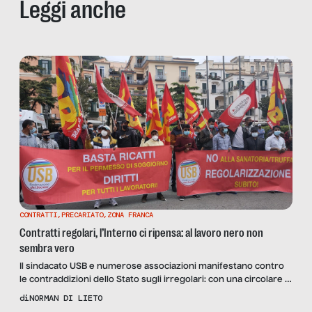
Leggi anche
CONTRATTI
,
PRECARIATO
,
ZONA FRANCA
Contratti regolari, l’Interno ci ripensa: al lavoro nero non
sembra vero
Il sindacato USB e numerose associazioni manifestano contro
le contraddizioni dello Stato sugli irregolari: con una circolare il
Viminale scatena il caos e si rimangia i decreti 34 e 130 del
di
NORMAN DI LIETO
2020.