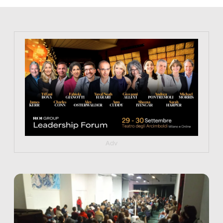
https://tinyurl.com/363fvfm9
Adv