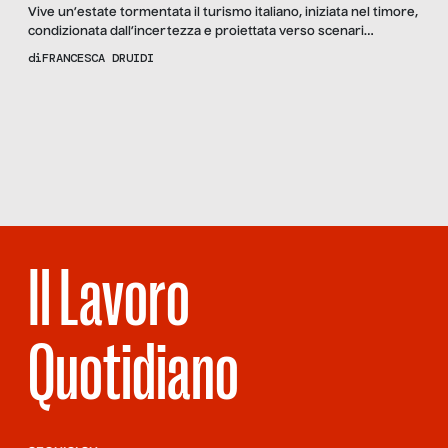
Vive un’estate tormentata il turismo italiano, iniziata nel timore,
condizionata dall’incertezza e proiettata verso scenari
pessimistici. Il settore, che più di ogni altro si caratterizza per il
di
FRANCESCA DRUIDI
suo spiccato andamento stagionale, registra prospettive
preoccupanti circa la dinamica dell’occupazione e la tenuta di
Scopri
la Rivista
tutto il sistema. La protesta dei lavoratori stagionali, senza
NUMERO 95 –
lavoro e senza […]
IL TURISMO
INVISIBILE
Il Lavoro
Quotidiano