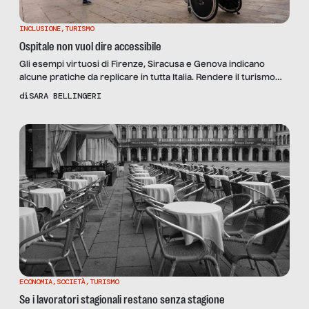
INCLUSIONE
,
TURISMO
Ospitale non vuol dire accessibile
Gli esempi virtuosi di Firenze, Siracusa e Genova indicano
alcune pratiche da replicare in tutta Italia. Rendere il turismo
accessibile a tutti è conveniente sia dal punto di vista etico che
di
SARA BELLINGERI
da quello economico.
ECONOMIA
,
SOCIETÀ
,
TURISMO
Se i lavoratori stagionali restano senza stagione