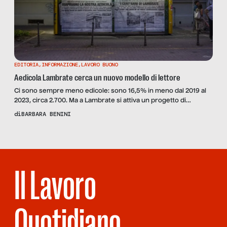
EDITORIA
,
INFORMAZIONE
,
LAVORO BUONO
Aedicola Lambrate cerca un nuovo modello di lettore
Ci sono sempre meno edicole: sono 16,5% in meno dal 2019 al
2023, circa 2.700. Ma a Lambrate si attiva un progetto di
riapertura: l’edicola trova un nuovo modello e diventa “un
di
BARBARA BENINI
centro di militanza culturale”. Ne parliamo con uno dei suoi
responsabili, lo scrittore pubblicitario e direttore creativo Paolo
Iabichino
Il Lavoro
Quotidiano