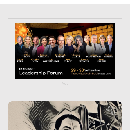
https://tinyurl.com/363fvfm9
Adv