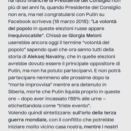
ha fatto finanche la Presidente del Consiglio
non
più di sei anni fa, quando Presidente del Consiglio
non era, ma nel congratularsi con Putin su
Facebook scriveva (18 marzo 2018): “
La volontà
del popolo
in queste elezioni russe appare
inequivocabile
”. Chissà se
Giorgia Meloni
userebbe ancora oggi il termine “volontà del
popolo” sapendo quel che ora sanno tutti della
storia di
Aleksej Navalny
, che in quelle elezioni
avrebbe dovuto essere il principale oppositore di
Putin, ma non ha potuto parteciparvi. E non potrà
partecipare nemmeno alle prossime dopo la
“morte improvvisa” mentre era detenuto in
Siberia, morte che Putin liquida proprio in queste
ore – dopo aver incassato l’88% alle urne –
etichettandola come “triste evento”.
Volendo quindi sintetizzare:
sull’orlo della terza
guerra mondiale
, con il conflitto che potrebbe
iniziare molto vicino casa nostra,
mentre i nostri