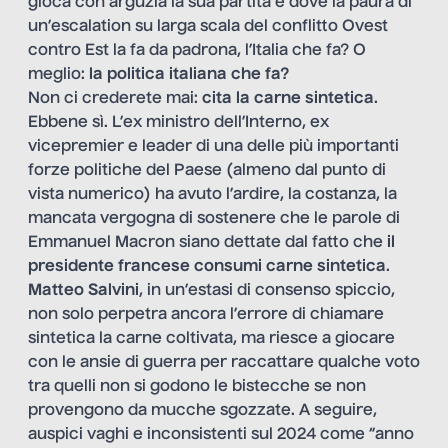
gioca con arguzia la sua partita e dove la paura di
un’escalation su larga scala del conflitto Ovest
contro Est la fa da padrona, l’Italia che fa? O
meglio:
la politica italiana che fa?
Non ci crederete mai:
cita la carne sintetica
.
Ebbene sì. L’ex ministro dell’Interno, ex
vicepremier e leader di una delle più importanti
forze politiche del Paese (almeno dal punto di
vista numerico) ha avuto l’ardire, la costanza, la
mancata vergogna di sostenere che le parole di
Emmanuel Macron siano dettate dal fatto che
il
presidente francese consumi carne sintetica
.
Matteo Salvini
, in un’estasi di consenso spiccio,
non solo perpetra ancora l’errore di
chiamare
sintetica la carne coltivata
, ma riesce a giocare
con le ansie di guerra per raccattare qualche voto
tra quelli non si godono le bistecche se non
provengono da mucche sgozzate. A seguire,
auspici vaghi e inconsistenti sul 2024 come “anno