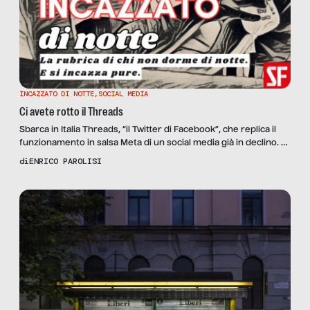
INCAZZATO DI NOTTE
,
SOCIAL MEDIA
Ci avete rotto il Threads
Sbarca in Italia Threads, “il Twitter di Facebook”, che replica il
funzionamento in salsa Meta di un social media già in declino. E
se gli utenti si fossero stancati di questi prodotti digitali, come
di
ENRICO PAROLISI
alcuni dati lascerebbero intendere?