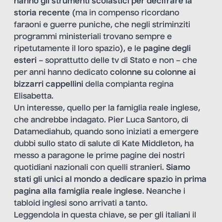
hanno gli strumenti scolastici per decifrare la
storia recente
(ma in compenso ricordano
faraoni e guerre puniche, che negli striminziti
programmi ministeriali trovano sempre e
ripetutamente il loro spazio), e le
pagine degli
esteri
– soprattutto delle tv di Stato e non – che
per anni hanno dedicato
colonne su colonne ai
bizzarri cappellini
della compianta regina
Elisabetta.
Un interesse, quello per la famiglia reale inglese,
che andrebbe indagato. Pier Luca Santoro, di
Datamediahub, quando sono iniziati a emergere
dubbi sullo stato di salute di Kate Middleton, ha
messo a paragone le prime pagine dei nostri
quotidiani nazionali con quelli stranieri.
Siamo
stati gli unici al mondo a dedicare spazio in prima
pagina alla famiglia reale inglese
. Neanche i
tabloid inglesi sono arrivati a tanto.
Leggendola in questa chiave, se per gli italiani il