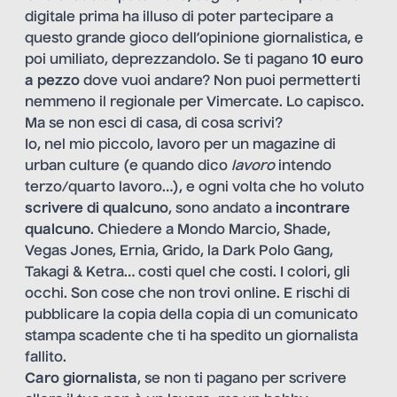
digitale prima ha illuso di poter partecipare a
questo grande gioco dell’opinione giornalistica, e
poi umiliato, deprezzandolo. Se ti pagano
10 euro
a pezzo
dove vuoi andare? Non puoi permetterti
nemmeno il regionale per Vimercate. Lo capisco.
Ma se non esci di casa, di cosa scrivi?
Io, nel mio piccolo, lavoro per un magazine di
urban culture (e quando dico
lavoro
intendo
terzo/quarto lavoro…), e ogni volta che ho voluto
scrivere di qualcuno
, sono andato a
incontrare
qualcuno
. Chiedere a Mondo Marcio, Shade,
Vegas Jones, Ernia, Grido, la Dark Polo Gang,
Takagi & Ketra… costi quel che costi. I colori, gli
occhi. Son cose che non trovi online. E rischi di
pubblicare la copia della copia di un comunicato
stampa scadente che ti ha spedito un giornalista
fallito.
Caro giornalista
, se non ti pagano per scrivere