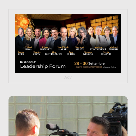
https://tinyurl.com/363fvfm9
Adv