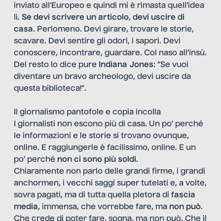
inviato all’Europeo e quindi mi è rimasta quell’idea
lì.
Se devi scrivere un articolo
,
devi uscire di
casa
. Perlomeno. Devi girare, trovare le storie,
scavare. Devi sentire gli odori, i sapori. Devi
conoscere, incontrare, guardare. Col naso all’insù.
Del resto lo dice pure
Indiana Jones
: “Se vuoi
diventare un bravo archeologo, devi uscire da
questa biblioteca!”.
Il giornalismo pantofole e copia incolla
I giornalisti non escono più di casa. Un po’ perché
le informazioni e le storie si trovano ovunque,
online. E raggiungerle è facilissimo, online. E un
po’ perché
non ci sono più soldi
.
Chiaramente non parlo delle grandi firme, i grandi
anchormen, i vecchi saggi super tutelati e, a volte,
sovra pagati, ma di tutta quella pletora di
fascia
media
, immensa, che vorrebbe fare, ma
non può
.
Che crede di poter fare, sogna, ma non può. Che il