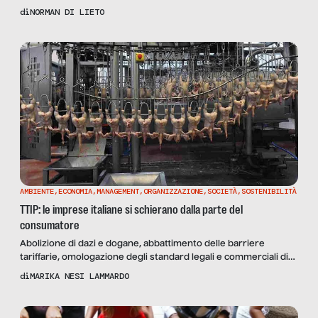
origine Straniera in Italia: “Accogliamo medici e infermieri russi
di
NORMAN DI LIETO
e ucraini. Ma per i medici stranieri in Italia la trafila è ancora
complicata, in molti preferiscono il privato. E i sanitari italiani ci
chiedono aiuto per emigrare”.
AMBIENTE
,
ECONOMIA
,
MANAGEMENT
,
ORGANIZZAZIONE
,
SOCIETÀ
,
SOSTENIBILITÀ
TTIP: le imprese italiane si schierano dalla parte del
consumatore
Abolizione di dazi e dogane, abbattimento delle barriere
tariffarie, omologazione degli standard legali e commerciali di
Europa e Stati Uniti, le due aree economicamente più potenti
di
MARIKA NESI LAMMARDO
del mondo. A fronte di tutele ridotte per il consumatore, per la
classe lavoratrice e anche per la sovranità nazionale che,
secondo i detrattori, sarebbe derogata a favore di […]