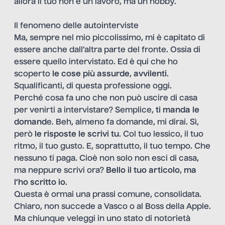
allora il tuo non è un lavoro, ma un hobby.
Il fenomeno delle autointerviste
Ma, sempre nel mio piccolissimo, mi è capitato di
essere anche dall’altra parte del fronte. Ossia di
essere quello intervistato. Ed è qui che ho
scoperto
le cose più assurde
,
avvilenti
.
Squalificanti, di questa professione oggi.
Perché cosa fa uno che non può uscire di casa
per venirti a intervistare? Semplice,
ti manda le
domand
e. Beh, almeno fa domande, mi dirai. Sì,
però
le risposte le scrivi tu
. Col tuo lessico, il tuo
ritmo, il tuo gusto. E, soprattutto, il tuo tempo. Che
nessuno ti paga. Cioè non solo non esci di casa,
ma neppure scrivi ora?
Bello il tuo articolo
,
ma
l’ho scritto io
.
Questa è ormai una prassi comune, consolidata.
Chiaro, non succede a Vasco o al Boss della Apple.
Ma chiunque veleggi in uno stato di notorietà