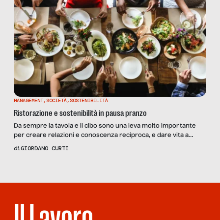
MANAGEMENT
,
SOCIETÀ
,
SOSTENIBILITÀ
Ristorazione e sostenibilità in pausa pranzo
Da sempre la tavola e il cibo sono una leva molto importante
per creare relazioni e conoscenza reciproca, e dare vita a
processi di inclusione e socializzazione che partono proprio
di
GIORDANO CURTI
dalla condivisione di un pasto. Il cibo è sempre più storia e
storie: racconti che si sviluppano su di esso, sulle sue origini e
tradizioni. […]
Il Lavoro